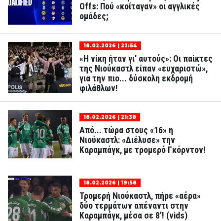
Offs: Πού «κοίταγαν» οι αγγλικές
ομάδες;
18.02.2026 | 22:54
«Η νίκη ήταν γι' αυτούς»: Οι παίκτες
της Νιούκαστλ είπαν «ευχαριστώ»,
για την πιο... δύσκολη εκδρομή
φιλάθλων!
18.02.2026 | 21:38
Από... τώρα στους «16» η
Νιούκαστλ: «Διέλυσε» την
Καραμπάγκ, με τρομερό Γκόρντον!
18.02.2026 | 19:58
Τρομερή Νιούκαστλ, πήρε «αέρα»
δύο τερμάτων απέναντι στην
Καραμπάγκ, μέσα σε 8’! (vids)