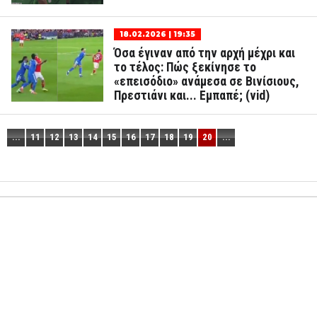
18.02.2026 | 19:35
Όσα έγιναν από την αρχή μέχρι και
το τέλος: Πώς ξεκίνησε το
«επεισόδιο» ανάμεσα σε Βινίσιους,
Πρεστιάνι και... Εμπαπέ; (vid)
...
11
12
13
14
15
16
17
18
19
20
...