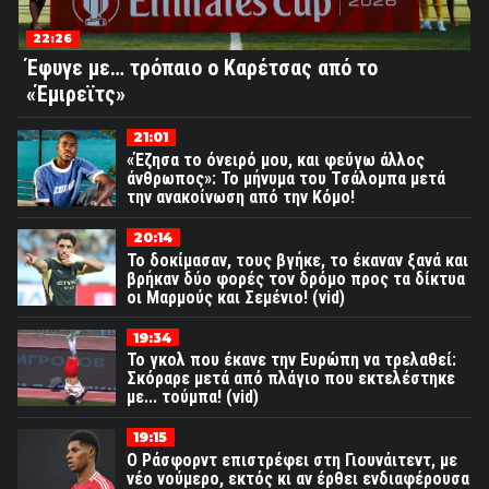
22:26
Έφυγε με… τρόπαιο ο Καρέτσας από το
«Έμιρεϊτς»
21:01
«Έζησα το όνειρό μου, και φεύγω άλλος
άνθρωπος»: Το μήνυμα του Τσάλομπα μετά
την ανακοίνωση από την Κόμο!
20:14
Το δοκίμασαν, τους βγήκε, το έκαναν ξανά και
βρήκαν δύο φορές τον δρόμο προς τα δίκτυα
οι Μαρμούς και Σεμένιο! (vid)
19:34
Το γκολ που έκανε την Ευρώπη να τρελαθεί:
Σκόραρε μετά από πλάγιο που εκτελέστηκε
με... τούμπα! (vid)
19:15
Ο Ράσφορντ επιστρέφει στη Γιουνάιτεντ, με
νέο νούμερο, εκτός κι αν έρθει ενδιαφέρουσα