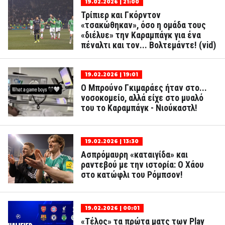
19.02.2026 | 21:00
Τρίπιερ και Γκόρντον
«τσακώθηκαν», όσο η ομάδα τους
«διέλυε» την Καραμπάγκ για ένα
πέναλτι και τον... Βολτεμάντε! (vid)
19.02.2026 | 19:01
Ο Μπρούνο Γκιμαράες ήταν στο...
νοσοκομείο, αλλά είχε στο μυαλό
του το Καραμπάγκ - Νιούκαστλ!
19.02.2026 | 13:30
Ασπρόμαυρη «καταιγίδα» και
ραντεβού με την ιστορία: Ο Χάου
στο κατώφλι του Ρόμπσον!
19.02.2026 | 00:01
«Τέλος» τα πρώτα ματς των Play