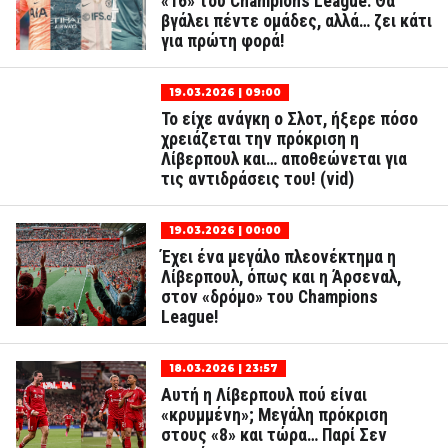
«16» του Champions League: Θα
βγάλει πέντε ομάδες, αλλά… ζει κάτι
για πρώτη φορά!
19.03.2026 | 09:00
Το είχε ανάγκη ο Σλοτ, ήξερε πόσο
χρειάζεται την πρόκριση η
Λίβερπουλ και… αποθεώνεται για
τις αντιδράσεις του! (vid)
19.03.2026 | 00:00
Έχει ένα μεγάλο πλεονέκτημα η
Λίβερπουλ, όπως και η Άρσεναλ,
στον «δρόμο» του Champions
League!
18.03.2026 | 23:57
Αυτή η Λίβερπουλ πού είναι
«κρυμμένη»; Μεγάλη πρόκριση
στους «8» και τώρα… Παρί Σεν