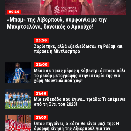
00:36
«Μπαμ» της Λίβερπουλ, συμφωνία με την
Μπαρτσελόνα, δανεικός ο Αραούχο!
23:56
Ζορίστηκε, αλλά «ξεκλείδωσε» τη Ρέξαμ και
πέρασε η Μίντλεσμπρο
22:00
Μέσα σε τρεις μέρες η Κόβεντρι έσπασε πάλι
το ρεκόρ μεταγραφής στην ιστορία της για
χάρη Μουντιαλικού χαφ!
21:46
Μία ενδεκάδα που έγινε… τριάδα: Τι απέμεινε
από τη Σίτι του 2023!
21:03
Όπου πηγαίνει, ο Ζότα θα είναι μαζί της: Η
όμορφη κίνηση της Λίβερπουλ για τον