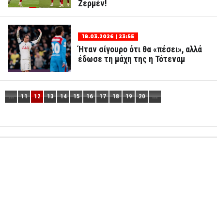
Ζερμέν!
18.03.2026 | 23:55
Ήταν σίγουρο ότι θα «πέσει», αλλά
έδωσε τη μάχη της η Τότεναμ
...
11
12
13
14
15
16
17
18
19
20
...