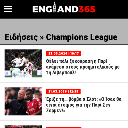
Ειδήσεις » Champions League
23.03.2026 | 18:17
Θέλει πάλι ξεκούραση η Παρί
ανάμεσα στους προημιτελικούς με
τη Λίβερπουλ!
21.03.2026 | 12:55
Έριξε τη… βόμβα ο Σλοτ: «Ο Ίσακ θα
είναι έτοιμος για την Παρί Σεν
Ζερμέν!»