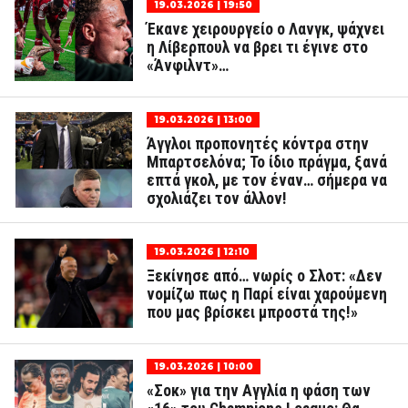
19.03.2026 | 19:50
Έκανε χειρουργείο ο Λανγκ, ψάχνει
η Λίβερπουλ να βρει τι έγινε στο
«Άνφιλντ»…
19.03.2026 | 13:00
Άγγλοι προπονητές κόντρα στην
Μπαρτσελόνα; Το ίδιο πράγμα, ξανά
επτά γκολ, με τον έναν… σήμερα να
σχολιάζει τον άλλον!
19.03.2026 | 12:10
Ξεκίνησε από… νωρίς ο Σλοτ: «Δεν
νομίζω πως η Παρί είναι χαρούμενη
που μας βρίσκει μπροστά της!»
19.03.2026 | 10:00
«Σοκ» για την Αγγλία η φάση των