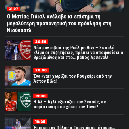
21:07
Ο Ματίας Γιάισλ ανέλαβε κι επίσημα τη
μεγαλύτερη προπονητική του πρόκληση στη
Νιούκαστλ
20:38
Νέο ραντεβού της Ρεάλ με Βίνι – Σε καλό
κλίμα οι συζητήσεις, πρέπει να αποφασίσει ο
Βραζιλιάνος και στο… βάθος Άρσεναλ!
20:00
Ένα «ναι» χωρίζει τον Ρουγκέρι από την
Άστον Βίλα!
19:00
Η Αλ – Αχλί εξετάζει τον Ζεσούς, σε
περίπτωση που χάσει τον Τόνεϊ!
18:05
Έπεισε την Πάλας ο Τομιγιάσου, έχουμε…