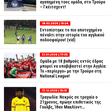
αγαπημένη τους ομάδα, στο Τρούρο
– Γκέιτσχεντ!
18.02.2026 | 15:26
Εντοπίστηκε το πιο αποτυχημένο
πέναλτι στην ιστορία του αγγλικού
ποδοσφαίρου! (vid)
21.01.2026 | 17:35
Ομάδα με 18 βαθμούς εντός έδρας
μπορεί να υποβιβαστεί στην Αγγλία:
Το «περίεργο» με την Τρούρο στη
National League!
17.12.2025 | 15:10
Τραγωδία: Νεκρός σε τροχαίο ο
21χρονος, πρώην επιθετικός της
Γουλβς, Ίθαν ΜακΛίοντ…