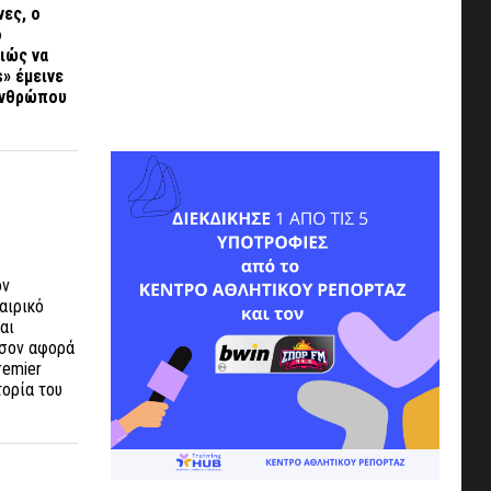
νες, ο
ο
ιώς να
s» έμεινε
 ανθρώπου
ον
αιρικό
αι
Όσον αφορά
remier
τορία του