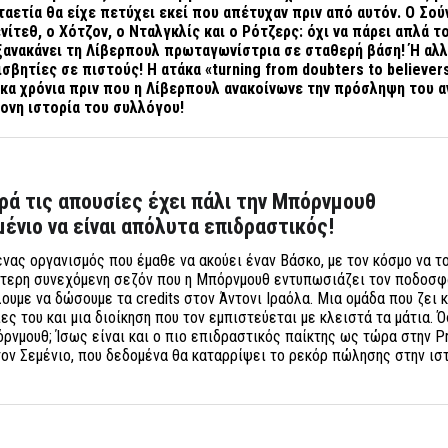
ταετία θα είχε πετύχει εκεί που απέτυχαν πριν από αυτόν. Ο Σού
νίτεθ, ο Χότζον, ο Νταλγκλίς και ο Ρότζερς: όχι να πάρει απλά τ
ξανακάνει τη Λίβερπουλ πρωταγωνίστρια σε σταθερή βάση! Ή αλλ
σβητίες σε πιστούς! Η
ατάκα
«turning from doubters to believer
έκα χρόνια πριν που η Λίβερπουλ ανακοίνωνε την πρόσληψη του
ονη ιστορία του συλλόγου!
ρά τις απουσίες έχει πάλι την Μπόρνμουθ
μένιο να είναι απόλυτα επιδραστικός!
ένας οργανισμός που έμαθε να ακούει έναν Βάσκο, με τον κόσμο να τ
ύτερη συνεχόμενη σεζόν που η Μπόρνμουθ εντυπωσιάζει τον ποδοσφ
ουμε να δώσουμε τα credits στον Άντονι Ιραόλα. Μια ομάδα που ζει κ
ες του και μια διοίκηση που τον εμπιστεύεται με κλειστά τα μάτια. 
ρνμουθ; Ίσως είναι και ο πιο επιδραστικός παίκτης ως τώρα στην P
ον Σεμένιο, που δεδομένα θα καταρρίψει το ρεκόρ πώλησης στην ισ