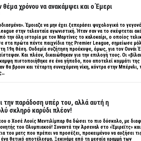
ν θέμα χρόνου να ανακάμψει και ο Έμερι
!
διασμένα». Έμοιαζε να μην έχει ξεπεράσει ψυχολογικά το γεγον
League
στην τελευταία αγωνιστική. Ήταν σαν να το σκέφτεται ακό
πό την όλη ιστορία με τον Μαρτίνες το καλοκαίρι, ο οποίος τελι
σε στα πρώτα πέντε παιχνίδια της
Premier League
, σημείωσε μόλ
 τη 19η θέση. Ουδεμία συζήτηση προέκυψε, όμως, για τον Ουνάι Έ
ίστεψαν. Και πλέον, δικαιώθηκαν για την επιλογή τους. Οι «βίλα
καμψη πιστοποιήθηκε σε ένα γήπεδο, που αποτελεί κομμάτι της
αν θα βρουν και τέταρτη συνεχόμενη νίκη, κόντρα στην Μπέρνλι, 
ς…
ι την παράδοση υπέρ του, αλλά αυτή η
ολύ σκληρό καρύδι πλέον!
ου ο Χοσέ Λουίς Μεντιλίμπαρ θα δώσει το πιο δύσκολο, με διαφ
ονητής του Ολυμπιακού! Συναντά την Άρσεναλ στο «Έμιρεϊτς» και 
ια του ματς που πρέπει να προσέξει, προκειμένου να αυξήσει τι
 ένα θετικό αποτέλεσμα. Ξεκινάμε από τη μεσαία γραμμή των