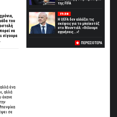
της FIFA
17:38
χρόνια,
Η UEFA δεν αλλάζει τις
μάδα του
σκέψεις για το μποϊκοτάζ
ποστολή
στο Μουντιάλ: «Θέλουμε
πορεί να
εγγυήσεις...»!
ι σίγουρα
.
ΠΕΡΙΣΣΟΤΕΡΑ
 αλλά ένα
ι, αλλά
υ έκανε
 την
 Μπενφίκα
έψει σε