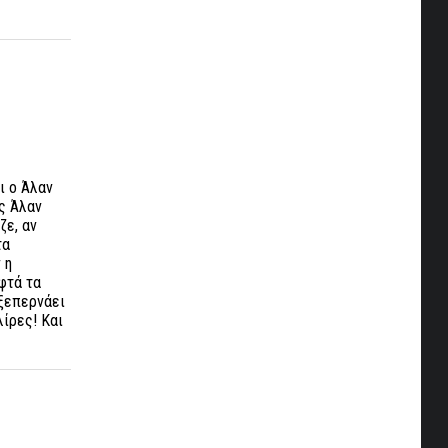
ι ο Άλαν
ας Άλαν
ζε, αν
τα
 η
εφτά τα
 ξεπερνάει
λίρες! Και