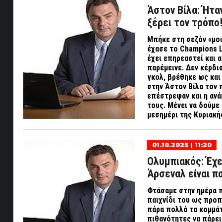
Άστον Βίλα: Ήτα
ξέρει τον τρόπο
Μπήκε στη σεζόν «μου
έχασε το
Champions 
έχει επηρεαστεί και α
παρέμεινε. Δεν κέρδι
γκολ, βρέθηκε ως και
στην Άστον Βίλα τον π
επέστρεψαν και η ανά
τους. Μένει να δούμε 
μεσημέρι της Κυριακή
01.10.2025 | 11:20
Ολυμπιακός: Έχε
Άρσεναλ είναι π
Φτάσαμε στην ημέρα π
παιχνίδι του ως προπ
πάρα πολλά τα κομμάτ
πιθανότητες να πάρει