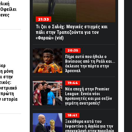
γλική
 Οφείλει
μενες
21:33
Τι ζει ο Σαλάχ: Μαγικές στιγμές και
πάλι στην Τραπεζούντα για τον
«Φαραώ» (vid)
20:35
Πήρε αυτό που ήθελε ο
Βινίσιους από τη Ρεάλ και...
βερ
έκλεισε την πόρτα στην
 η μόνη
Άρσεναλ
ι στην
τικός:
19:44
υστριακό
Νέα εποχή στην Premier
ν πρώτη
League: Εννέα νέοι
προπονητές και μια σεζόν
ν ιστορία
γεμάτη ανατροπές!
18:41
Ξεκάθαρα κατά του
Ινφαντίνο η Αγγλία για την
επανεκλογή στην προεδρία