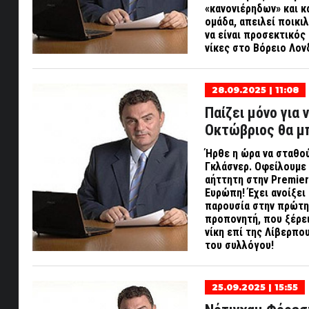
«κανονιέρηδων» και κ
ομάδα, απειλεί ποικι
να είναι προσεκτικός
νίκες στο Βόρειο Λον
28.09.2025 | 11:08
Παίζει μόνο για 
Οκτώβριος θα μπ
Ήρθε η ώρα να σταθού
Γκλάσνερ. Οφείλουμε ν
αήττητη στην Premier
Ευρώπη! Έχει ανοίξει 
παρουσία στην πρώτη 
προπονητή, που ξέρει
νίκη επί της Λίβερπο
του συλλόγου!
25.09.2025 | 15:55