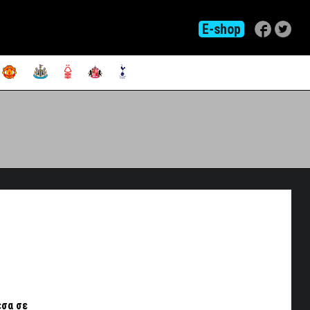
E-shop
έσα σε