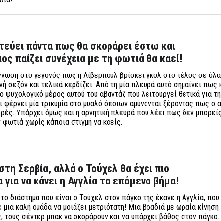
τεύει πάντα πως θα σκοράρει έστω και
ιος παίζει συνέχεια με τη φωτιά θα καεί!
γνωση στο γεγονός πως η Λίβερπουλ βρίσκει γκολ στο τέλος σε όλα
νή σεζόν και τελικά κερδίζει. Από τη μία πλευρά αυτό σημαίνει πως 
το ψυχολογικό μέρος αυτού του αβαντάζ που λειτουργεί θετικά για τ
αι φέρνει μία τρικυμία στο μυαλό όποιων αμύνονται ξέροντας πως ο 
ορές. Υπάρχει όμως και η αρνητική πλευρά που λέει πως δεν μπορεί
ην φωτιά χωρίς κάποια στιγμή να καείς.
στη Σερβία, αλλά ο Τούχελ θα έχει πιο
 για να κάνει η Αγγλία το επόμενο βήμα!
το διάστημα που είναι ο Τούχελ στον πάγκο της έκανε η Αγγλία, που
ε μια καλή ομάδα να μοιάζει μετριότατη! Μια βραδιά με ωραία κίνηση
, τους σέντερ μπακ να σκοράρουν και να υπάρχει βάθος στον πάγκο.