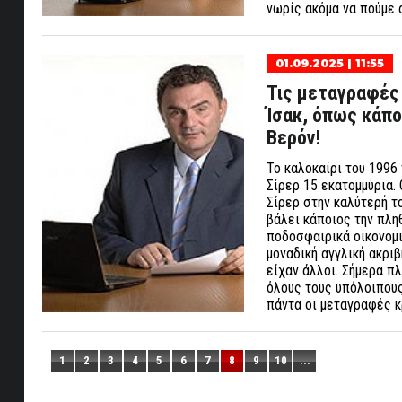
νωρίς ακόμα να πούμε 
01.09.2025 | 11:55
Τις μεταγραφές τ
Ίσακ, όπως κάποτ
Βερόν!
Το καλοκαίρι του 1996 
Σίρερ 15 εκατομμύρια.
Σίρερ στην καλύτερή τ
βάλει κάποιος την πλη
ποδοσφαιρικά οικονομικ
μοναδική αγγλική ακριβ
είχαν άλλοι. Σήμερα π
όλους τους υπόλοιπους
πάντα οι μεταγραφές κ
1
2
3
4
5
6
7
8
9
10
...