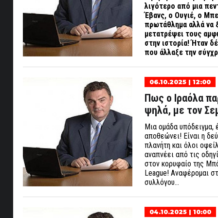
λιγότερο από μια πεν
Έβανς, ο Ουγιέ, ο Μπε
πρωτάθλημα αλλά να 
μετατρέψει τους αμφι
στην
ιστορία
! Ήταν δ
που άλλαξε την σύγχρ
06.10.2025 | 12:00
Πως ο Ιραόλα πα
ψηλά, με τον Σε
Μια ομάδα υπόδειγμα, 
αποθεώνει! Είναι η δε
πλανήτη και όλοι οφείλ
αναπνέει από τις οδηγί
στον κορυφαίο της Μπό
League! Αναφέρομαι στ
συλλόγου…
04.10.2025 | 10:00