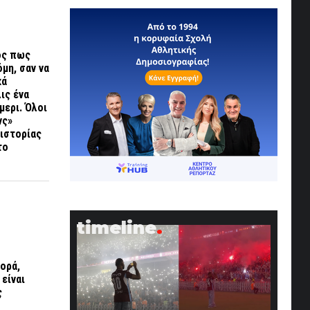
ός πως
μη, σαν να
κά
ις ένα
μερι. Όλοι
νς»
 ιστορίας
το
timeline
ορά,
είναι
ς