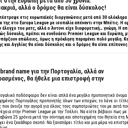
 στην Ευρώπη μετά από 30 χρόνια:
μακριά, αλλά ο δρόμος θα είναι δύσκολος!
πέστρεψε στις ευρωπαϊκές διοργανώσεις μετά από 30 ολόκληρα 
α της στο Europa
League με ισοπαλία απέναντι στην Μπέτις. Η ο
 έλεγχο του ματς, αλλά ο Άντονι είχε διαφορετική… γνώμη. Η α
ώς δύσκολη, πρέπει να συνδυάσει Premier League και Ευρώπη, μ
 υπάρξουν απώλειες, όμως η πρόκληση παραμένει πολύ μεγάλη. Κα
 και Αγγλίας θα είναι δύσκολος και ο δρόμος θα είναι επίπονος
 brand name για την Πορτογαλία, αλλά αν
ερασμένος, θα ήθελε μια επιστροφή στην
τογαλικό ποδόσφαιρο δεν είναι απλά ένα μεγάλο προπονητικό όνομα
τυχημένος Πορτογάλος προπονητής όλων των εποχών, το λένε οι τίτλο
ς που άνοιξε την αγορά για όλους τους συμπατριώτες του με αυτά πο
νέχεια στην Premier League με την Τσέλσι. Να είστε βέβαιοι πως με
αβώνα 25 χρόνια μετά την σύντομη και αποτυχημένη του θητεία στη
χει ένα ξεκάθαρο σκοπό: Να ξαναπάρει τίτλο και μια μέρα να επιστρ
γλία!