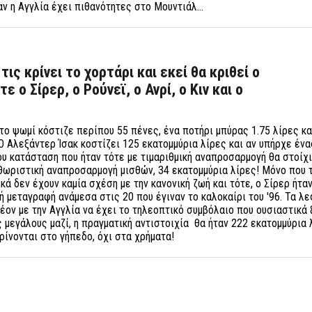
αν η Αγγλία έχει πιθανότητες στο Μουντιάλ…
ις κρίνει το χορτάρι και εκεί θα κριθεί ο
ε ο Σίρερ, ο Ρούνεϊ, ο Ανρί, ο Κιν και ο
το ψωμί κόστιζε περίπου 55 πένες, ένα ποτήρι μπύρας 1.75 λίρες κα
 Ο Αλεξάντερ Ίσακ κοστίζει 125 εκατομμύρια λίρες και αν υπήρχε έν
ου κατάσταση που ήταν τότε με τιμαριθμική αναπροσαρμογή θα στοίχι
θωριστική αναπροσαρμογή μισθών, 34 εκατομμύρια λίρες! Μόνο που 
ά δεν έχουν καμία σχέση με την κανονική ζωή και τότε, ο Σίρερ ήταν
ή μεταγραφή ανάμεσα στις 20 που έγιναν το καλοκαίρι του '96. Τα λ
λέον με την Αγγλία να έχει το τηλεοπτικό συμβόλαιο που ουσιαστικά
 μεγάλους μαζί, η πραγματική αντιστοιχία θα ήταν 222 εκατομμύρια 
ρίνονται στο γήπεδο, όχι στα χρήματα!