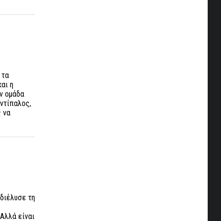
 τα
και η
ην ομάδα
αντίπαλος,
ς να
 διέλυσε τη
 Αλλά είναι