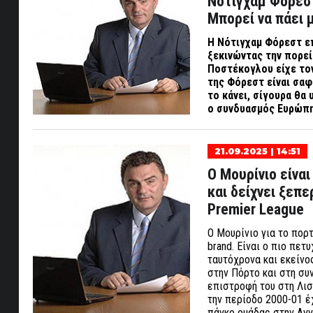
Νότιγχαμ Φόρεστ
Μπορεί να πάει 
Η Νότιγχαμ Φόρεστ ε
ξεκινώντας την πορεί
Ποστέκογλου είχε τον
της Φόρεστ είναι σαφ
το κάνει, σίγουρα θα
ο συνδυασμός Ευρώπης
21.09.2025 | 14:51
Ο Μουρίνιο είναι
και δείχνει ξεπ
Premier League
Ο Μουρίνιο για το πορ
brand. Είναι ο πιο πε
ταυτόχρονα και εκείνο
στην Πόρτο και στη συ
επιστροφή του στη Λισ
την περίοδο 2000-01 έ
πάγκο ομάδας στην Αγ