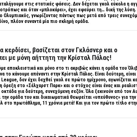
αταλήγουμε στις στατικές φάσεις. Δεν δέχεται γκολ εύκολα η αγ
λοτρόπως και όταν «μπλοκάρει», έχει εφεύρει τη… δική της λύση.
 ο Ολυμπιακός, γνωρίζοντας πάντως πως μετά από τρεις συνεχό
δίνο, πλέον συναντά μία πιο σκληρή ομάδα.
να κερδίσει, βασίζεται στον Γκλάσνερ και ο
ει με μόνη αήττητη την Κρίσταλ Πάλας!
με αποκλειστικά και μόνο στο τι ακριβώς κάνει η ομάδα του Όλι
α το κάνουμε απέναντι στην Κρίσταλ Πάλας. Είναι δεύτερη, είναι
 League, δεν έχει δεχθεί γκολ σε πρώτο ημίχρονο, αγωνίζεται κα
η όρεξη στο «Σέλχαρστ Παρκ» και ο στόχος είναι ένας και ρεαλισ
οκτάδα για δεύτερη, συνεχόμενη σεζόν. Όλα ξεκινούν από τον Α
 την ομάδα του και δικαιωματικά θεωρείται «υπεύθυνος» για τη
υλ στο πρωτάθλημα, 11 χρόνια μετά! Και για τον πρώτο τίτλο στη