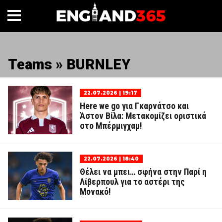
Teams » BURNLEY
22.07.2026 | 19:17
Here we go για Γκαρνάτσο και
Άστον Βίλα: Μετακομίζει οριστικά
στο Μπέρμιγχαμ!
22.07.2026 | 18:40
Θέλει να μπει… σφήνα στην Παρί η
Λίβερπουλ για το αστέρι της
Μονακό!