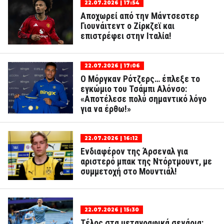
22.07.2026 | 17:54
Αποχωρεί από την Μάντσεστερ
Γιουνάιτεντ o Ζίρκζεϊ και
επιστρέφει στην Ιταλία!
22.07.2026 | 17:06
Ο Μόργκαν Ρότζερς… έπλεξε το
εγκώμιο του Τσάμπι Αλόνσο:
«Αποτέλεσε πολύ σημαντικό λόγο
για να έρθω!»
22.07.2026 | 16:12
Ενδιαφέρον της Άρσεναλ για
αριστερό μπακ της Ντόρτμουντ, με
συμμετοχή στο Μουντιάλ!
22.07.2026 | 15:30
Τέλος στα μεταγραφικά σενάρια: