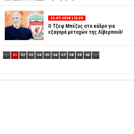
22.07.2026 | 12:29
Ο Τζεφ Μπέζος στο κάδρο για
εξαγορά μετοχών της Λίβερπουλ!
...
31
32
33
34
35
36
37
38
39
40
...