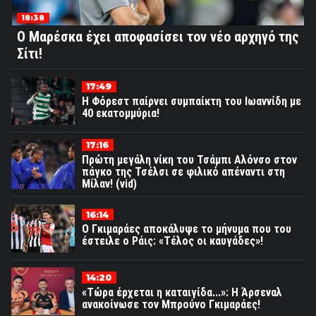
18:38
Ο Μαρέσκα έχει αποφασίσει τον νέο αρχηγό της
Σίτι!
17:49
Η Φόρεστ παίρνει συμπαίκτη του Ιωαννίδη με
40 εκατομμύρια!
17:16
Πρώτη μεγάλη νίκη του Τσάμπι Αλόνσο στον
πάγκο της Τσέλσι σε φιλικό απέναντι στη
Μίλαν! (vid)
16:14
Ο Γκιμαράες αποκάλυψε το μήνυμα που του
έστειλε ο Ράις: «Τέλος οι καυγάδες»!
14:20
«Τώρα έρχεται η καταιγίδα...»: Η Άρσεναλ
ανακοίνωσε τον Μπρούνο Γκιμαράες!