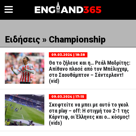
Ειδήσεις » Championship
09.03.2024 | 18:38
Θα το ζήλευε και η… Ρεάλ Μαδρίτης:
Απίθανο πλασέ από τον Μπέλιγχαμ,
στο Σαουθάμπτον – Σάντερλαντ!
(vid)
09.03.2024 | 17:15
Σκεφτείτε να μπει με αυτό το γκολ
στα play – off: Η στιγμή του 2-1 της
Κάρντιφ, οι Έλληνες και ο… κόσμος!
(vids)