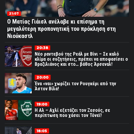
21:07
Ο Ματίας Γιάισλ ανέλαβε κι επίσημα τη
μεγαλύτερη προπονητική του πρόκληση στη
Νιούκαστλ
20:38
Νέο ραντεβού της Ρεάλ με Βίνι – Σε καλό
κλίμα οι συζητήσεις, πρέπει να αποφασίσει ο
Βραζιλιάνος και στο… βάθος Άρσεναλ!
20:00
Ένα «ναι» χωρίζει τον Ρουγκέρι από την
Άστον Βίλα!
19:00
Η Αλ – Αχλί εξετάζει τον Ζεσούς, σε
περίπτωση που χάσει τον Τόνεϊ!
18:05