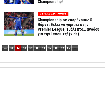
Championship!
06.03.2024 | 00:08
Championship σε «παράνοια»: Ο
Βάρντι θέλει να γυρίσει στην
Premier League, 10άλεπτο… ανόδου
για την Ίπσουιτς! (vids)
...
41
42
43
44
45
46
47
48
49
50
...