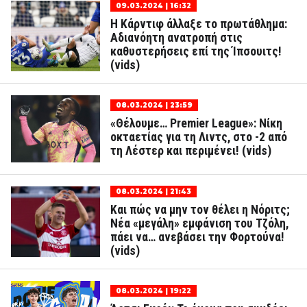
09.03.2024 | 16:32
Η Κάρντιφ άλλαξε το πρωτάθλημα:
Αδιανόητη ανατροπή στις
καθυστερήσεις επί της Ίπσουιτς!
(vids)
08.03.2024 | 23:59
«Θέλουμε… Premier League»: Νίκη
οκταετίας για τη Λιντς, στο -2 από
τη Λέστερ και περιμένει! (vids)
08.03.2024 | 21:43
Και πώς να μην τον θέλει η Νόριτς;
Νέα «μεγάλη» εμφάνιση του Τζόλη,
πάει να… ανεβάσει την Φορτούνα!
(vids)
08.03.2024 | 19:22