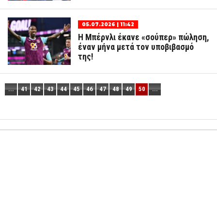
05.07.2026 | 11:42
Η Μπέρνλι έκανε «σούπερ» πώληση,
έναν μήνα μετά τον υποβιβασμό
της!
...
41
42
43
44
45
46
47
48
49
50
...