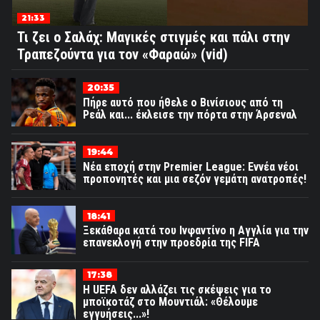
21:33
Τι ζει ο Σαλάχ: Μαγικές στιγμές και πάλι στην
Τραπεζούντα για τον «Φαραώ» (vid)
20:35
Πήρε αυτό που ήθελε ο Βινίσιους από τη
Ρεάλ και... έκλεισε την πόρτα στην Άρσεναλ
19:44
Νέα εποχή στην Premier League: Εννέα νέοι
προπονητές και μια σεζόν γεμάτη ανατροπές!
18:41
Ξεκάθαρα κατά του Ινφαντίνο η Αγγλία για την
επανεκλογή στην προεδρία της FIFA
17:38
Η UEFA δεν αλλάζει τις σκέψεις για το
μποϊκοτάζ στο Μουντιάλ: «Θέλουμε
εγγυήσεις...»!