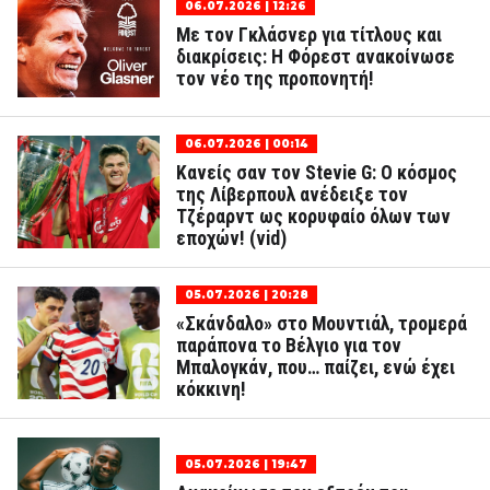
06.07.2026 | 12:26
Με τον Γκλάσνερ για τίτλους και
διακρίσεις: Η Φόρεστ ανακοίνωσε
τον νέο της προπονητή!
06.07.2026 | 00:14
Κανείς σαν τον Stevie G: Ο κόσμος
της Λίβερπουλ ανέδειξε τον
Τζέραρντ ως κορυφαίο όλων των
εποχών! (vid)
05.07.2026 | 20:28
«Σκάνδαλο» στο Μουντιάλ, τρομερά
παράπονα το Βέλγιο για τον
Μπαλογκάν, που… παίζει, ενώ έχει
κόκκινη!
05.07.2026 | 19:47