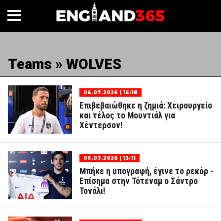
Teams » WOLVES
06.07.2026 | 16:18
Επιβεβαιώθηκε η ζημιά: Χειρουργείο
και τέλος το Μουντιάλ για
Χέντερσον!
06.07.2026 | 13:11
Μπήκε η υπογραφή, έγινε το ρεκόρ -
Επίσημα στην Τότεναμ ο Σάντρο
Τονάλι!