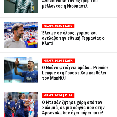
Ανακοίνωσε τον εξτρέμ του
μέλλοντος η Νιούκαστλ
05.07.2026 | 13:10
Έλειψε σε όλους, γύρισε και
ανέλαβε την εθνική Γερμανίας ο
Κλοπ!
05.07.2026 | 12:54
Ο Νούνο φτιάχνει ομάδα… Premier
League στη Γουεστ Χαμ και θέλει
τον ΜακΝίλ!
05.07.2026 | 11:54
Ο Ντεσάν ζήτησε χάρη από τον
Σαλιμπά, σε μια οδηγία που στην
Άρσεναλ… δεν έχει πάρει ποτέ!