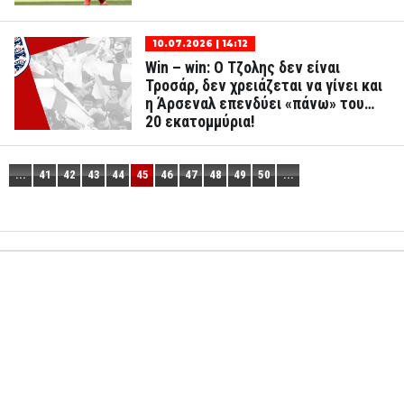
10.07.2026 | 14:12
Win – win: Ο Τζολης δεν είναι
Τροσάρ, δεν χρειάζεται να γίνει και
η Άρσεναλ επενδύει «πάνω» του…
20 εκατομμύρια!
...
41
42
43
44
45
46
47
48
49
50
...