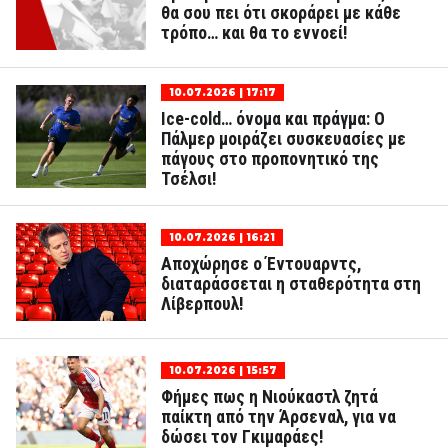
θα σου πει ότι σκοράρει με κάθε
τρόπο… και θα το εννοεί!
10.07.2026 | 17:17
Ice-cold… όνομα και πράγμα: Ο
Πάλμερ μοιράζει συσκευασίες με
πάγους στο προπονητικό της
Τσέλσι!
10.07.2026 | 16:21
Αποχώρησε ο Έντουαρντς,
διαταράσσεται η σταθερότητα στη
Λίβερπουλ!
10.07.2026 | 15:57
Φήμες πως η Νιούκαστλ ζητά
παίκτη από την Άρσεναλ, για να
δώσει τον Γκιμαράες!