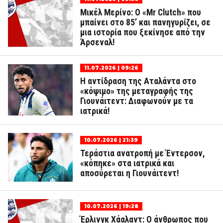
Μικέλ Μερίνο: Ο «Mr Clutch» που
μπαίνει στο 85’ και πανηγυρίζει, σε
μια ιστορία που ξεκίνησε από την
Άρσεναλ!
11.07.2026 | 09:26
Η αντίδραση της Αταλάντα στο
«κόψιμο» της μεταγραφής της
Γιουνάιτεντ: Διαφωνούν με τα
ιατρικά!
10.07.2026 | 21:39
Τεράστια ανατροπή με Έντερσον,
«κόπηκε» στα ιατρικά και
αποσύρεται η Γιουνάιτεντ!
10.07.2026 | 19:28
Έρλινγκ Χάαλαντ: Ο άνθρωπος που