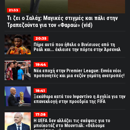
21:33
Τι ζει ο Σαλάχ: Μαγικές στιγμές και πάλι στην
Τραπεζούντα για τον «Φαραώ» (vid)
20:35
Πήρε αυτό που ήθελε ο Βινίσιους από τη
Ρεάλ και... έκλεισε την πόρτα στην Άρσεναλ
19:44
Νέα εποχή στην Premier League: Εννέα νέοι
προπονητές και μια σεζόν γεμάτη ανατροπές!
18:41
Ξεκάθαρα κατά του Ινφαντίνο η Αγγλία για την
επανεκλογή στην προεδρία της FIFA
17:38
Η UEFA δεν αλλάζει τις σκέψεις για το
μποϊκοτάζ στο Μουντιάλ: «Θέλουμε