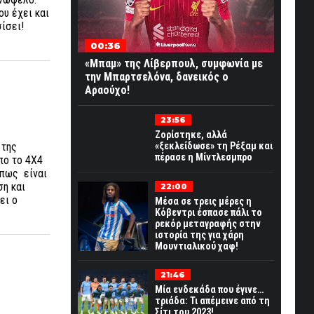
ου έχει και
ίσει!
00:36
«Μπαμ» της Λίβερπουλ, συμφωνία με
την Μπαρτσελόνα, δανεικός ο
Αραούχο!
23:56
Ζορίστηκε, αλλά
 της
«ξεκλείδωσε» τη Ρέξαμ και
πέρασε η Μίντλεσμπρο
πο το 4Χ4
ε πως είναι
ση και
22:00
ει ο
Μέσα σε τρεις μέρες η
Κόβεντρι έσπασε πάλι το
ρεκόρ μεταγραφής στην
ιστορία της για χάρη
Μουντιαλικού χαφ!
21:46
Μία ενδεκάδα που έγινε…
τριάδα: Τι απέμεινε από τη
Σίτι του 2023!