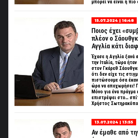
μπορεί να είναι η πι
15.07.2024 | 16:48
Ποιος έχει «συμβ
πλέον ο Σάουθγκ
Αγγλία κάτι δια
Έχασε η Αγγλία ξανά 
την Ιταλία, τώρα ήταν
στον Γκάρεθ Σάουθγκε
ότι δεν είχε τις στιγ
πιστώσουμε όσα έκανε
ώρα να αποχωρήσει! Π
Μόνο για ένα πράγμα 
επιστρέψει στο… σπίτ
Χρήστος Σωτηρακόπο
13.07.2024 | 13:55
Αν έμαθε από την