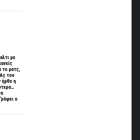
ναλτι με
κανείς
 το ματς,
 Ας του
 ήρθε η
λύτερα…
θα
Γράφει ο