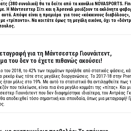
ματς (380 συνολικά) θα τα δείτε από τα κανάλια NOVASPORTS. Fin
ε. Η Μάντσεστερ Σίτι και η Άρσεναλ μοιάζουν τα ακλόνητα φαβορ
 αυτά. Απόψε είναι η πρεμιέρα για τους «κόκκινους διαβόλους»,
 με «τρίποντο». Να κοιτάτε όμως τη μεγάλη εικόνα, όχι το «δέντρ
πουλος.
εταγραφή για τη Μάντσεστερ Γιουνάιτεντ,
ομα του δεν το έχετε πιθανώς ακούσει!
 του 2018, το 42% των τερμάτων προήλθε από στατικές φάσεις, κά
 ρεκόρ έως τότε στις μεγάλες διοργανώσεις. Το 2017-18 στην Pre
ός ήταν μόλις στο 19%. Με αυτό το στατιστικό θα αντιληφθείτε πως 
ζόν που τελείωσε, είναι πια ένα μεγάλο κομμάτι της «πίτας». Και μ
εστερ Γιουνάιτεντ που δεν διαφημίστηκε ιδιαίτερα, του Αντρέας Γ
 θα αποδειχθεί τόσο σημαντική και σπουδαία, όπως μια μεταγραφή! 
λος.