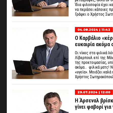
Ίδια φιλοσοφία έχει κα
να περάσει κάποιες πρ
Γράφει ο Χρήστος Σω
04.08.2024 | 11:42
Ο Καρβάλιο «κέρδ
ευκαιρία ακόμα 
Οι νίκες στα φιλικά λ
Λίβερπουλ επί της Μά
της προετοιμασίας, υπ
ακόμα… φιλικά ματς! Να
«υγεία». Μοιάζει καλά
Χρήστος Σωτηρακόπο
29.07.2024 | 12:00
Η Άρσεναλ βρίσκ
γίνει φαβορί για