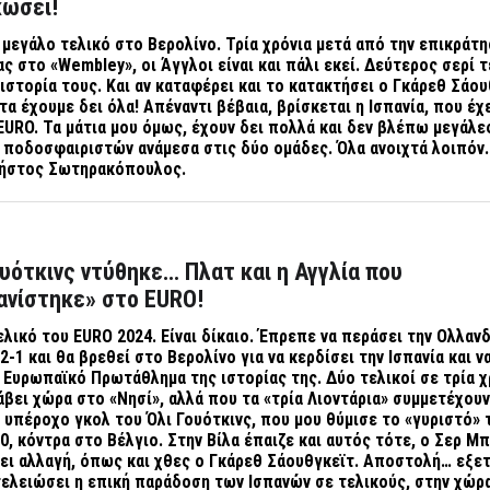
κώσει!
μεγάλο τελικό στο Βερολίνο. Τρία χρόνια μετά από την επικράτη
ας στο «
Wembley
», οι Άγγλοι είναι και πάλι εκεί. Δεύτερος σερί 
ιστορία τους. Και αν καταφέρει και το κατακτήσει ο Γκάρεθ Σάου
τα έχουμε δει όλα! Απέναντι βέβαια, βρίσκεται η Ισπανία, που έχ
EURO
. Τα μάτια μου όμως, έχουν δει πολλά και δεν βλέπω μεγάλε
ποδοσφαιριστών ανάμεσα στις δύο ομάδες. Όλα ανοιχτά λοιπόν.
ρήστος Σωτηρακόπουλος.
ουότκινς ντύθηκε… Πλατ και η Αγγλία που
ανίστηκε» στο EURO!
τελικό του
EURO
2024. Είναι δίκαιο. Έπρεπε να περάσει την Ολλανδ
2-1 και θα βρεθεί στο Βερολίνο για να κερδίσει την Ισπανία και ν
Ευρωπαϊκό Πρωτάθλημα της ιστορίας της. Δύο τελικοί σε τρία χ
βει χώρα στο «Νησί», αλλά που τα «τρία Λιοντάρια» συμμετέχουν
ο υπέροχο γκολ του Όλι Γουότκινς, που μου θύμισε το «γυριστό» 
0, κόντρα στο Βέλγιο. Στην Βίλα έπαιζε και αυτός τότε, ο Σερ Μ
ει αλλαγή, όπως και χθες ο Γκάρεθ Σάουθγκεϊτ. Αποστολή… εξε
τελειώσει η επική παράδοση των Ισπανών σε τελικούς, στην χώρ