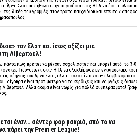
ι ο Άρνε Σλοτ που ήθελε στην περιοδεία στις ΗΠΑ να δει το υλικό π
ώτες δικές του γραμμές στον τρόπο παιχνιδιού και έπειτα ν αποφασ
τηρακόπουλος
ισε» τον Σλοτ και ίσως αξίζει μια
στη Λίβερπουλ!
έω πάντα πως πρέπει να μένουν ασχολίαστες και μπορεί αυτό το 3-0
ντσεστερ Γιουνάιτεντ στις ΗΠΑ να ολοκλήρωσε με εντυπωσιακό τρό
ό τις οδηγίες του Άρνε Σλοτ, αλλά καλό είναι να αντιλαμβανόμαστ
ι, σίγουρα είναι προτιμότερο να τα κερδίζεις και να βγάζεις διάθε
 η Λίβερπουλ. Αλλά ακόμα είναι νωρίς για πολλά συμπεράσματα! Γράφ
υλος.
εται έναν… σέντερ φορ μακριά, από το να
 να πάρει την Premier League!