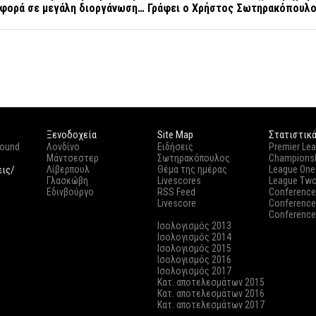
α φορά σε μεγάλη διοργάνωση… Γράφει ο Χρήστος Σωτηρακόπουλ
Ξενοδοχεία
Site Map
Στατιστικ
round
Λονδίνο
Ειδήσεις
Premier Le
Μάντσεστερ
Σωτηρακόπουλος
Champions
εις/
Λίβερπουλ
Θέμα της ημέρας
League One
Γλασκώβη
Livescores
League Tw
Εδινβούργο
RSS Feed
Conference
Livescore
Conference
Conference
Ισολογισμός 2013
Ισολογισμός 2014
Ισολογισμός 2015
Ισολογισμός 2016
Ισολογισμός 2017
Κατ. αποτελεσμάτων 2015
Κατ. αποτελεσμάτων 2016
Κατ. αποτελεσμάτων 2017