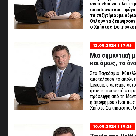
είναι εδώ και όλα τα 
countdown και… φύγαμ
τα συζητήσουμε αύριο
θέλουν να ξεκινήσουν
ο Χρήστος Σωτηρακό
12.08.2024 | 17:05
Μια σημαντική μ
και όμως, το όν
Στο Παγκόσμιο Κύπελλο
αποτελούσε το απόλυτο
League, ο αριθμός αυτ
ήταν το ποσοστό στη σε
πρόσληψη από τη Μάντσ
η άποψή μου είναι πως
Χρήστο Σωτηρακόπου
10.08.2024 | 10:25