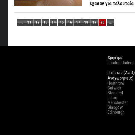
έχασαν για τελευταί
...
11
12
13
14
15
16
17
18
19
20
...
Χρήσιμα
London Underg
Πτήσεις (Αφίξ
Αναχωρήσεις)
Heathrow
Gatwick
Stansted
Luton
Manchester
Glasgow
Edinburgh