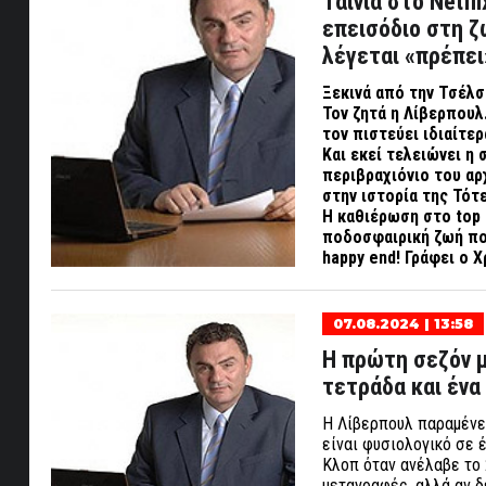
Ταινία στο Netf
επεισόδιο στη ζ
λέγεται «πρέπει
Ξεκινά από την Τσέλσ
Τον ζητά η Λίβερπουλ.
τον πιστεύει ιδιαίτε
Και εκεί τελειώνει η
περιβραχιόνιο του αρ
στην ιστορία της Τότ
Η καθιέρωση στο
top
ποδοσφαιρική ζωή που
happy
end
! Γράφει ο
07.08.2024 | 13:58
Η πρώτη σεζόν μ
τετράδα και ένα
Η Λίβερπουλ παραμένει
είναι φυσιολογικό σε 
Κλοπ όταν ανέλαβε το 
μεταγραφές, αλλά αν δε