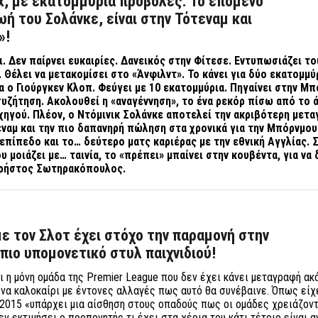
lix, με εκατομμύρια προβολές: Το επόμενο
ωή του Σολάνκε, είναι στην Τότεναμ και
»!
ι. Δεν παίρνει ευκαιρίες. Δανεικός στην Φίτεσε. Εντυπωσιάζει το
 Θέλει να μετακομίσει στο «Άνφιλντ». Το κάνει για δύο εκατομμύ
ρα ο Γιούργκεν Κλοπ. Φεύγει με 10 εκατομμύρια. Πηγαίνει στην Μ
 συζήτηση. Ακολουθεί η «αναγέννηση», το ένα ρεκόρ πίσω από το 
χηγού. Πλέον, ο Ντόμινικ Σολάνκε αποτελεί την ακριβότερη μετ
εναμ και την πιο δαπανηρή πώληση στα χρονικά για την Μπόρνμου
επίπεδο και το… δεύτερο ματς καριέρας με την εθνική Αγγλίας. Σ
 μοιάζει με… ταινία, το «πρέπει» μπαίνει στην κουβέντα, για να
 Χρήστος Σωτηρακόπουλος.
ε τον Σλοτ έχει στόχο την παραμονή στην
 πιο υπομονετικό στυλ παιχνιδιού!
 η μόνη ομάδα της Premier League που δεν έχει κάνει μεταγραφή ακ
ένα καλοκαίρι με έντονες αλλαγές πως αυτό θα συνέβαινε. Όπως είχε
2015 «υπάρχει μια αίσθηση στους οπαδούς πως οι ομάδες χρειάζοντ
ν εκτιμήσει ο προπονητής τι έχει στα χέρια του κάτι τέτοιο είναι 