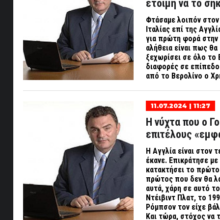
έτοιμη να το ση
Φτάσαμε λοιπόν στον 
Ιταλίας επί της Αγγλί
για πρώτη φορά στην 
αλήθεια είναι πως θα 
ξεχωρίσει σε όλο το
διαφορές σε επίπεδο 
από το Βερολίνο ο Χ
11.07.2024 | 11:27
Η νύχτα που ο Γ
επιτέλους «εμφ
Η Αγγλία είναι στον 
έκανε. Επικράτησε με 
κατακτήσει το πρώτο 
πρώτος που δεν θα λά
αυτά, χάρη σε αυτό τ
Ντέιβιντ Πλατ, το 199
Ρόμπσον τον είχε βάλ
Και τώρα, στόχος να 