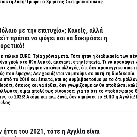
ο σωστή λύση! Γράφει ο Χρήστος Σωτηρακόπουλος
όλαιο με την επιτυχία»; Κανείς, αλλά
εϊτ πρέπει να φύγει και να δοκιμάσει η
φορετικό!
σε τελικό
EURO
. Τρία χρόνια μετά. Τότε ήταν η διαδικασία των πέ
 ένα γκολ στο 89ο λεπτό, απέναντι στην Ισπανία. Τι να προσάψει 
ϊτ ξανά; Ότι άργησε να κάνει αλλαγές, ότι δεν προσέγγισε σωστά
μές που έψαχνε; Δεν χρειάζεται να μπούμε σε αυτή τη διαδικασία.
 από το 2018 και έπειτα, και ας συμβιβαστούμε με το ότι μάλλον
αρότι, όποιος και να έρθει, δεν γνωρίζουμε αν θα αποδώσει κα
άλλωστε, είμαι απολύτως σίγουρος: για το ότι το «ποδόσφαιρο 
ι», το 2028! Ακόμη και αν… ξανά, δεν σηκώσει το
EURO
η Αγγλία! 
υλος.
 ήττα του 2021, τότε η Αγγλία είναι