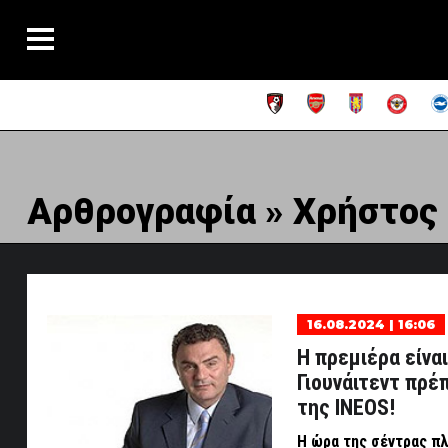
Αρθρογραφία » Χρήστος
16.08.2024 | 16:06
Η πρεμιέρα είνα
Γιουνάιτεντ πρέπ
της INEOS!
Η ώρα της σέντρας πλ