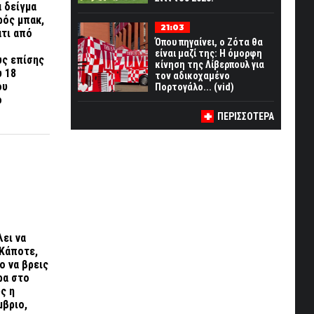
α δείγμα
ρός μπακ,
21:03
άτι από
Όπου πηγαίνει, ο Ζότα θα
είναι μαζί της: Η όμορφη
υς επίσης
κίνηση της Λίβερπουλ για
ω 18
τον αδικοχαμένο
ου
Πορτογάλο... (vid)
ο
ΠΕΡΙΣΣΟΤΕΡΑ
λει να
 Κάποτε,
ο να βρεις
ρα στο
ς η
μβριο,