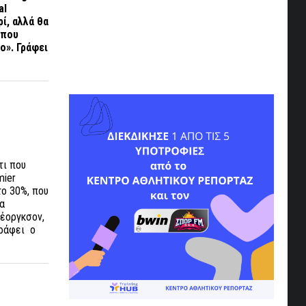
al
ί, αλλά θα
 που
ο». Γράφει
τι που
mier
το 30%, που
ια
κέοργκσον,
Γράφει ο