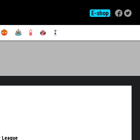
E-shop
r League