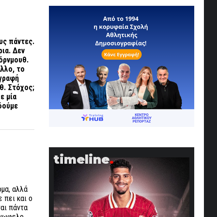
υς πάντες.
ρια. Δεν
πόρνμουθ.
άλλο, το
αγραφή
θ. Στόχος;
ε μία
 δούμε
timeline
όμα, αλλά
 πει και ο
αι πάντα
ανωφελο.