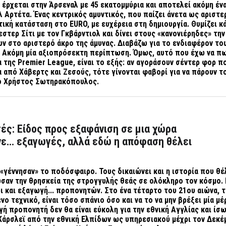
 έρχεται στην Άρσεναλ με 45 εκατομμύρια και αποτελεί ακόμη έν
λ Αρτέτα. Ένας κεντρικός αμυντικός, που παίζει άνετα ως αριστε
στική κατάσταση στο
EURO
, με ευχέρεια στη δημιουργία. Θυμίζει κ
εστερ Σίτι με τον Γκβάρντιολ και δίνει στους «κανονιέρηδες» την
ν στο αριστερό άκρο της άμυνας. Διαβάζω για το ενδιαφέρον το
. Ακόμη μία αξιοπρόσεκτη περίπτωση. Όμως, αυτό που έχω να π
α της
Premier
League
, είναι το εξής: αν αγοράσουν σέντερ φορ π
 από Χάβερτς και Ζεσούς, τότε γίνονται φαβορί για να πάρουν τ
ο Χρήστος Σωτηρακόπουλος.
ές: Είδος προς εξαφάνιση σε μια χώρα
νε… εξαγωγές, αλλά εδώ η απόφαση θέλει
γέννησαν» το ποδόσφαιρο. Τους δικαιώνει και η ιστορία που θέ
ωσαν την θρησκεία της στρογγυλής θεάς σε ολόκληρο τον κόσμο.
ι και εξαγωγή... προπονητών. Στο ένα τέταρτο του 21ου αιώνα, τ
ο τεχνικό, είναι τόσο σπάνιο όσο και να το να μην βρέξει μία μέ
γή προπονητή δεν θα είναι εύκολη για την εθνική Αγγλίας και ίσω
άρσλεϊ από την εθνική Ελπίδων ως υπηρεσιακού μέχρι τον Δεκέ