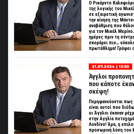
Ο Ρικάρντο Καλαφιόρι
της λογικής του Μικέ
σε εξαιρετική αγωνι
την κίνηση της Μάντσ
αναβάθμιση που θέλου
για τον Μικέλ Μερίνο
ημέρες πριν τη σέντρ
σκοράρει πιο… εύκολα
πρωτάθλημα! Γράφει 
21.07.2024 | 13:55
Άγγλοι προπονητ
που κάποτε έκα
σκέψη!
Περηφανεύονται πως «
είναι αυτοί που διέδ
οι Άγγλοι έκαναν μέχρ
στην Αγγλία πετυχημέν
Λονδίνο! Άρα, η επιλο
προσωρινή λύση του Κ