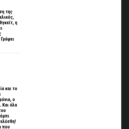
ση της
τελικός,
θγκεϊτ, η
ει
ς
 Γράφει
ία και το
α
ρόνια, ο
. Και όλα
του
πόμπι
τελέσθη!
α που