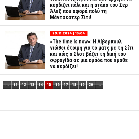
κερδίζει πάλι και η ατάκα του Σερ
Άλεξ που αφορά πολύ τη
Μάντσεστερ Σίτι!
29.11.2024 | 13:04
«The time is now»: Η Λίβερπουλ
νιώθει έτοιμη για το ματς με τη Σίτι
και πώς ο Σλοτ βάζει τη δική του
σφραγίδα σε μια ομάδα που έμαθε
να κερδίζει!
...
11
12
13
14
15
16
17
18
19
20
...