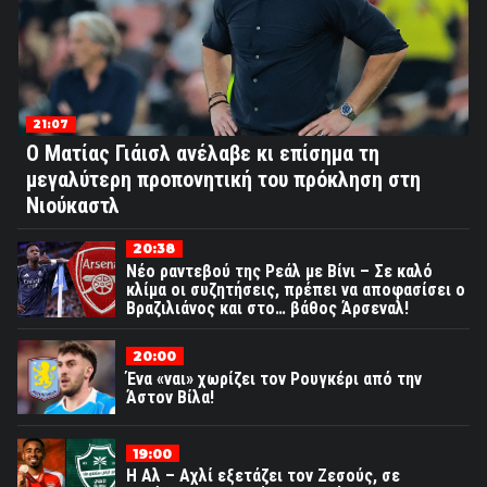
21:07
Ο Ματίας Γιάισλ ανέλαβε κι επίσημα τη
μεγαλύτερη προπονητική του πρόκληση στη
Νιούκαστλ
20:38
Νέο ραντεβού της Ρεάλ με Βίνι – Σε καλό
κλίμα οι συζητήσεις, πρέπει να αποφασίσει ο
Βραζιλιάνος και στο… βάθος Άρσεναλ!
20:00
Ένα «ναι» χωρίζει τον Ρουγκέρι από την
Άστον Βίλα!
19:00
Η Αλ – Αχλί εξετάζει τον Ζεσούς, σε