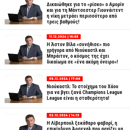
Δικαιώθηκε για το «ρίσκο» ο Αμορίν
και για τη Μάντσεστερ Γιουνάιτεντ
η νίκη μετράει περισσότερο από
τρεις βαθμούς!
11.12.2024 | 16:55
Η Άστον Βίλα «συνήθισε» πιο
γρήγορα από Νιούκαστλ και
Μπράιτον, ο κόσμος της έχει
δικαίωμα σε «ένα ακόμη όνειρο»!
05.12.2024 | 17:06
Νιούκαστλ: Το στοίχημα του Χάου
για να βγει ξανά Champions League
League είναι η σταθερότητα!
02.12.2024 | 14:13
Η Λίβερπουλ ξεκάθαρο φαβορί, η
επικίνδυνη Άρσεναλ που αρχίζει να