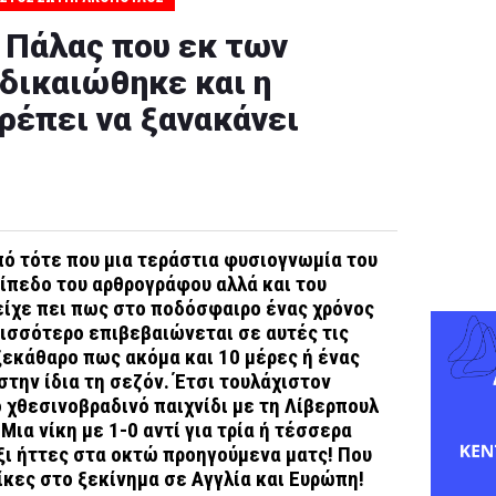
ε Πάλας που εκ των
δικαιώθηκε και η
ρέπει να ξανακάνει
πό τότε που μια τεράστια φυσιογνωμία του
ίπεδο του αρθρογράφου αλλά και του
 είχε πει πως στο ποδόσφαιρο ένας χρόνος
ρισσότερο επιβεβαιώνεται σε αυτές τις
ξεκάθαρο πως ακόμα και 10 μέρες ή ένας
στην ίδια τη σεζόν. Έτσι τουλάχιστον
 χθεσινοβραδινό παιχνίδι με τη Λίβερπουλ
Μια νίκη με 1-0 αντί για τρία ή τέσσερα
ξι ήττες στα οκτώ προηγούμενα ματς! Που
ίκες στο ξεκίνημα σε Αγγλία και Ευρώπη!