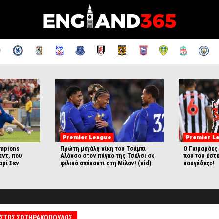
Premier League
Premier L
ampions
Πρώτη μεγάλη νίκη του Τσάμπι
Ο Γκιμαράες
εντ, που
Αλόνσο στον πάγκο της Τσέλσι σε
που του έστε
αρί Σεν
φιλικό απέναντι στη Μίλαν! (vid)
καυγάδες»!
ΣΤΟΣ ΣΩΤΗΡΑΚΌΠΟΥΛΟΣ