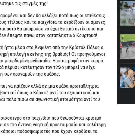
εύτηκε τις στιγμές της!
ραμένει και δεν θα αλλάξει ποτέ πως οι επιθέσεις
υς τίτλους και τα παιχνίδια τα κερδίζουν οι άμυνες.
και αυτό θα μπορούσε να έχει θετικό αντίκτυπο και
 δεν έπεφτε πάνω στον καταπληκτικό Κουρτουά!
ή ήττα μέσα στο Άνφιλντ από την Κρίσταλ Πάλας ο
ηρή επιλογή εκείνης της βραδιάς! Οι προηγούμενοι
μια μπερδεμένη ενδεκάδα. Η επιστροφή στον κορμό
ά πέρυσι κατέκτησαν τον τίτλο μπορεί να είχε
η των αδυναμιών της ομάδας.
πει να παίζουν αλλά σε μια ομάδα πρωταθλήτρια
 βασικοί όπως ο Κέρκεζ αντί του εξαιρετικού και
ναι πολύ πίσω σε αγωνιστική ετοιμότητα αντί του
ρισσότερο στα παιχνίδια που θεωρούνται κρίσιμα
αι σε πιο έντονη νοητική προετοιμασία και καλύτερη
 κάποιοι ποδοσφαιριστές που έχουν κερδίσει τα