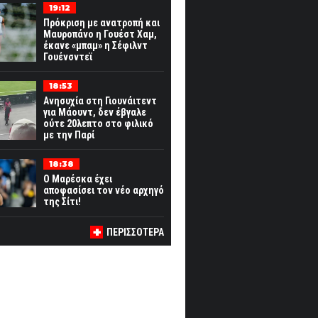
19:12
Πρόκριση με ανατροπή και
Μαυροπάνο η Γουέστ Χαμ,
έκανε «μπαμ» η Σέφιλντ
Γουένσντεϊ
18:53
Ανησυχία στη Γιουνάιτεντ
για Μάουντ, δεν έβγαλε
ούτε 20λεπτο στο φιλικό
με την Παρί
18:38
Ο Μαρέσκα έχει
αποφασίσει τον νέο αρχηγό
της Σίτι!
ΠΕΡΙΣΣΟΤΕΡΑ