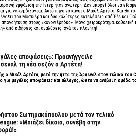
ερσινή εμφάνιση της Ίντερ ήταν ανώτερη. Δεν μπορεί όλοι να είδαμε
ναι για να κερδίζονται. Αυτό πήγε να κάνει ο Μικέλ Αρτέτα. Και θα το
πέναλτι του Μοσκιέρα και δύο καλύτερες εκτελέσεις από Έζε και Γκ
ι απογοήτευση στους «κανονιέρηδες». Μόνο χειροκρότημα, καθολική 
ή» από ειδήσεις και αναλύσεις, ανά τον πλανήτη!
εγάλες αποφάσεις»: Προανήγγειλε
σεναλ τη νέα σεζόν ο Αρτέτα!
ής ο Μικέλ Αρτέτα, μετά την ήττα της Άρσεναλ στον τελικό του
C
γο για μεγάλες αποφάσεις και αλλαγές, ώστε να ανέβει η ομάδα τ
Χρήστου Σωτηρακόπουλου μετά τον τελικό
eague: «Μοιάζει δίκαιο, συνέβη στην
φορά!»