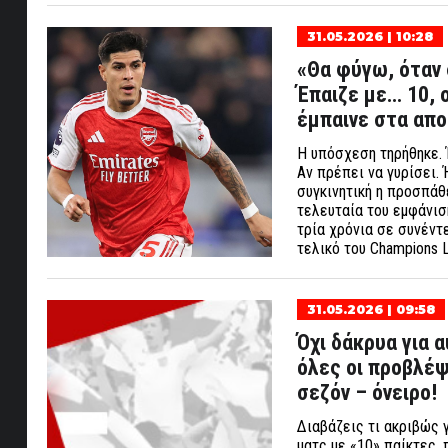
31.05.2026 | 10:28
«Θα φύγω, όταν 
Έπαιζε με… 10, 
έμπαινε στα απο
Η υπόσχεση τηρήθηκε. 
Αν πρέπει να γυρίσει. 
συγκινητική η προσπάθ
τελευταία του εμφάνισ
τρία χρόνια σε συνέντ
τελικό του Champions 
31.05.2026 | 09:58
Όχι δάκρυα για 
όλες οι προβλέψ
σεζόν – όνειρο!
Διαβάζεις τι ακριβώς 
ματς με «10» παίκτες,