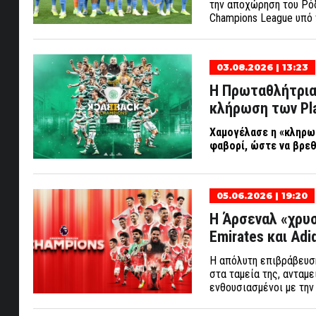
την αποχώρηση του Ρόδ
Champions League υπό 
03.08.2026 | 13:23
Η Πρωταθλήτρια 
κλήρωση των Pla
Χαμογέλασε η «κληρωτ
φαβορί, ώστε να βρε
05.06.2026 | 19:20
Η Άρσεναλ «χρυσ
Emirates και Adi
Η απόλυτη επιβράβευση
στα ταμεία της, ανταμε
ενθουσιασμένοι με την 