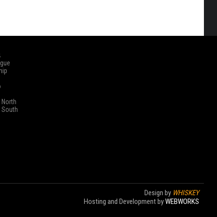
ά
ague
hip
o
 North
 South
Design by
WHISKEY
Hosting and Development by
WEBWORKS
Στοίχημα