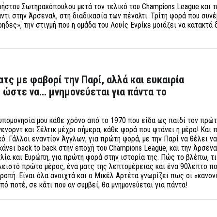
ρήστου Σωτηρακόπουλου μετά τον τελικό του Champions League και τη
ντι στην Άρσεναλ, στη διαδικασία των πέναλτι. Τρίτη φορά που συνέ
ηδες», την στιγμή που η ομάδα του Λουίς Ενρίκε μοιάζει να κατακτά 
ατς με φαβορί την Παρί, αλλά και ευκαιρία
, ώστε να… μνημονεύεται για πάντα το
νυπομονησία μου κάθε χρόνο από το 1970 που είδα ως παιδί τον πρώτ
ενορντ και Σέλτικ μέχρι σήμερα, κάθε φορά που φτάνει η μέρα! Και 
κό. Γάλλοι εναντίον Άγγλων, για πρώτη φορά, με την Παρί να θέλει να
κάνει back to back στην εποχή του Champions League, και την Άρσενα
γλία και Ευρώπη, για πρώτη φορά στην ιστορία της. Πώς το βλέπω, τ
κλειστό πρώτο μέρος, ένα ματς της λεπτομέρειας και ένα 90λεπτο π
ροπή. Είναι όλα ανοιχτά και ο Μικέλ Αρτέτα γνωρίζει πως οι «κανο
πό ποτέ, σε κάτι που αν συμβεί, θα μνημονεύεται για πάντα!