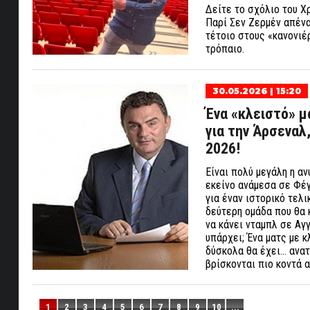
Δείτε το σχόλιο του Χ
Παρί Σεν Ζερμέν απένα
τέτοιο στους «κανονιέρ
τρόπαιο.
30.05.2026 | 15:20
Ένα «κλειστό» μ
για την Άρσεναλ
2026!
Είναι πολύ μεγάλη η α
εκείνο ανάμεσα σε Φέγ
για έναν ιστορικό τελι
δεύτερη ομάδα που θα 
να κάνει νταμπλ σε Αγ
υπάρχει; Ένα ματς με 
δύσκολα θα έχει… ανατ
βρίσκονται πιο κοντά α
1
2
3
4
5
6
7
8
9
10
...