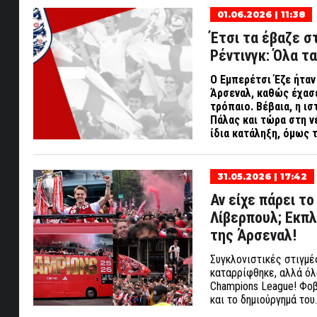
01.06.2026 | 11:38
Έτσι τα έβαζε σ
Ρέντινγκ: Όλα τα
Ο Εμπερέτσι Έζε ήταν
Άρσεναλ, καθώς έχασε
τρόπαιο. Βέβαια, η ισ
Πάλας και τώρα στη ν
ίδια κατάληξη, όμως 
31.05.2026 | 17:42
Αν είχε πάρει τ
Λίβερπουλ; Εκπλ
της Άρσεναλ!
Συγκλονιστικές στιγμέ
καταρρίφθηκε, αλλά όλο
Champions League! Φοβ
και το δημιούργημά του.