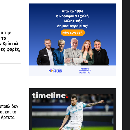
ια την
 το
ην Κρίσταλ
ρες φορές,
timeline
ερπουλ δεν
ει και το
λ Αρτέτα