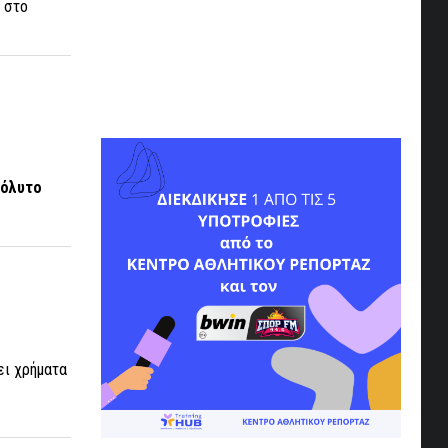
η στο
πόλυτο
ει χρήματα