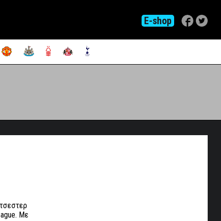
E-shop
ντσεστερ
eague. Με