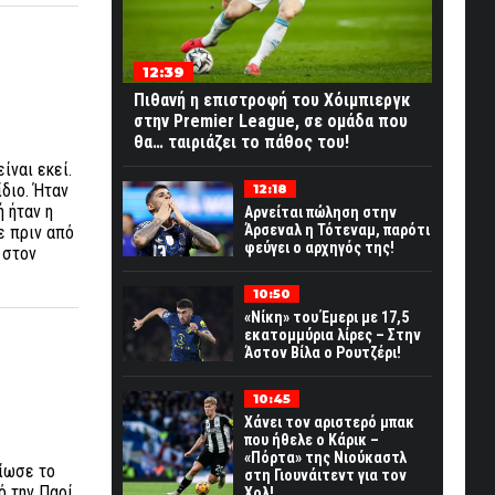
12:39
Πιθανή η επιστροφή του Χόιμπιεργκ
στην Premier League, σε ομάδα που
θα… ταιριάζει το πάθος του!
ίναι εκεί.
ίδιο. Ήταν
12:18
 ήταν η
Αρνείται πώληση στην
Άρσεναλ η Τότεναμ, παρότι
ε πριν από
φεύγει ο αρχηγός της!
 στον
10:50
«Νίκη» του Έμερι με 17,5
εκατομμύρια λίρες – Στην
Άστον Βίλα ο Ρουτζέρι!
10:45
Χάνει τον αριστερό μπακ
που ήθελε ο Κάρικ –
«Πόρτα» της Νιούκαστλ
είωσε το
στη Γιουνάιτεντ για τον
ό την Παρί
Χολ!