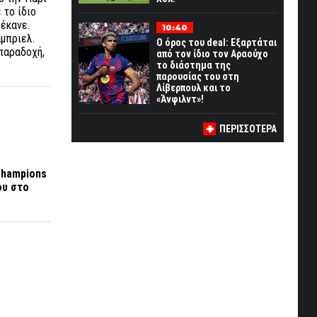
 το ίδιο
 έκανε.
10:40
άμπριελ.
Ο όρος του deal: Εξαρτάται
παραδοχή,
από τον ίδιο τον Αραούχο
το διάστημα της
παρουσίας του στη
Λίβερπουλ και το
«Άνφιλντ»!
ΠΕΡΙΣΣΟΤΕΡΑ
hampions
ου στο