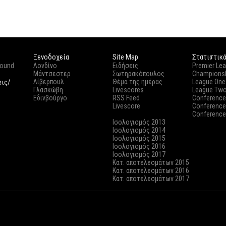
Ξενοδοχεία
Site Map
Στατιστικ
round
Λονδίνο
Ειδήσεις
Premier Le
Μάντσεστερ
Σωτηρακόπουλος
Champions
εις/
Λίβερπουλ
Θέμα της ημέρας
League One
Γλασκώβη
Livescores
League Tw
Εδινβούργο
RSS Feed
Conference
Livescore
Conference
Conference
Ισολογισμός 2013
Ισολογισμός 2014
Ισολογισμός 2015
Ισολογισμός 2016
Ισολογισμός 2017
Κατ. αποτελεσμάτων 2015
Κατ. αποτελεσμάτων 2016
Κατ. αποτελεσμάτων 2017