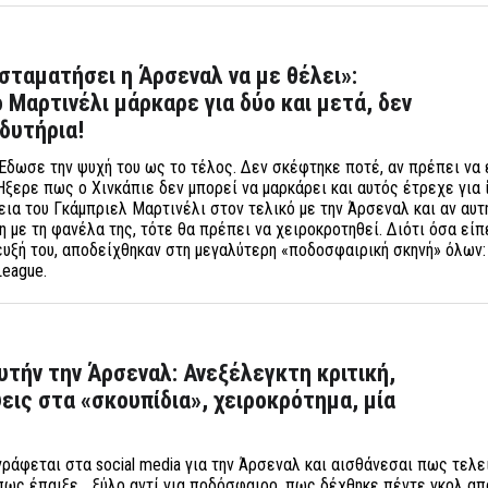
σταματήσει η Άρσεναλ να με θέλει»:
ο Μαρτινέλι μάρκαρε για δύο και μετά, δεν
δυτήρια!
Έδωσε την ψυχή του ως το τέλος. Δεν σκέφτηκε ποτέ, αν πρέπει να ε
Ήξερε πως ο Χινκάπιε δεν μπορεί να μαρκάρει και αυτός έτρεχε για 
εια του Γκάμπριελ Μαρτινέλι στον τελικό με την Άρσεναλ και αν αυτή
η με τη φανέλα της, τότε θα πρέπει να χειροκροτηθεί. Διότι όσα είπ
ευξή του, αποδείχθηκαν στη μεγαλύτερη «ποδοσφαιρική σκηνή» όλων:
League.
αυτήν την Άρσεναλ: Ανεξέλεγκτη κριτική,
εις στα «σκουπίδια», χειροκρότημα, μία
γράφεται στα social media για την Άρσεναλ και αισθάνεσαι πως τελ
 πως έπαιξε… ξύλο αντί για ποδόσφαιρο, πως δέχθηκε πέντε γκολ απ