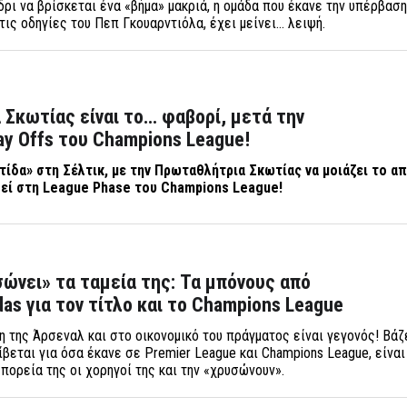
ρι να βρίσκεται ένα «βήμα» μακριά, η ομάδα που έκανε την υπέρβασ
τις οδηγίες του Πεπ Γκουαρντιόλα, έχει μείνει… λειψή.
Σκωτίας είναι το… φαβορί, μετά την
y Offs του Champions League!
ίδα» στη Σέλτικ, με την Πρωταθλήτρια Σκωτίας να μοιάζει το α
θεί στη
League
Phase
του
Champions
League
!
ώνει» τα ταμεία της: Τα μπόνους από
das για τον τίτλο και το Champions League
 της Άρσεναλ και στο οικονομικό του πράγματος είναι γεγονός! Βάζ
ίβεται για όσα έκανε σε Premier League και Champions League, είναι
πορεία της οι χορηγοί της και την «χρυσώνουν».