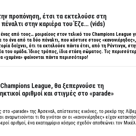
την προπόνηση, έτσι τα εκτελούσε στη
 πέναλτι στην καριέρα του Έζε… (vids)
 ένας από τους… μοιραίους στον τελικό του
Champions
League γ
 το ένα από τα δύο πέναλτι, που κόστισε στους «κανονιέρηδες»,
τορία δείχνει, ότι τα εκτελούσε πάντα έτσι, από τη Ρέντινγκ, στ
έα του ομάδα. Ίδιος τρόπος, ίδια στάση σώματος. Τις περισσότε
τα «χαμένα» φαίνονται πάντα περισσότερο!
ο Champions League, θα ξεπερνούσε τη
ηκτικοί αριθμοί και στιγμές στο «parade»
ς στο «parade» της Άρσεναλ, απίστευτες εικόνες, το ρεκόρ της Λίβ
ι αναρωτιούνται τι θα γινόταν αν οι «κανονιέρηδες» είχαν κατακτήσ
εροί αριθμοί, ένα εκατομμύριο κόσμος σχεδόν αποθεώνει τον Μικέ