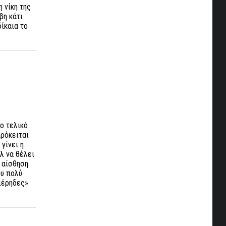
 νίκη της
βη κάτι
δίκαια το
ο τελικό
πρόκειται
 γίνει η
λ να θέλει
ι αίσθηση
ου πολύ
νιέρηδες»