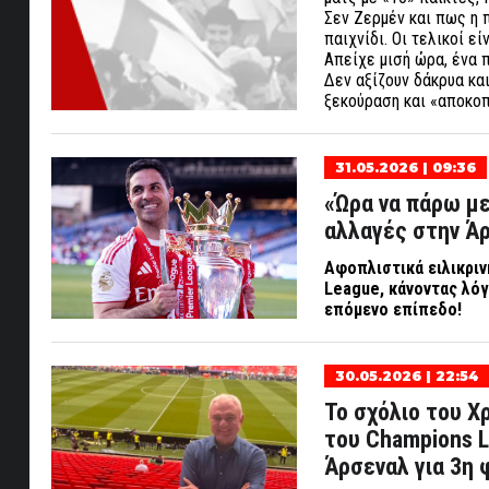
Σεν Ζερμέν και πως η π
παιχνίδι. Οι τελικοί εί
Απείχε μισή ώρα, ένα 
Δεν αξίζουν δάκρυα κα
ξεκούραση και «αποκοπ
31.05.2026 | 09:36
«Ώρα να πάρω μ
αλλαγές στην Άρ
Αφοπλιστικά ειλικριν
League
, κάνοντας λό
επόμενο επίπεδο!
30.05.2026 | 22:54
Το σχόλιο του 
του Champions L
Άρσεναλ για 3η 