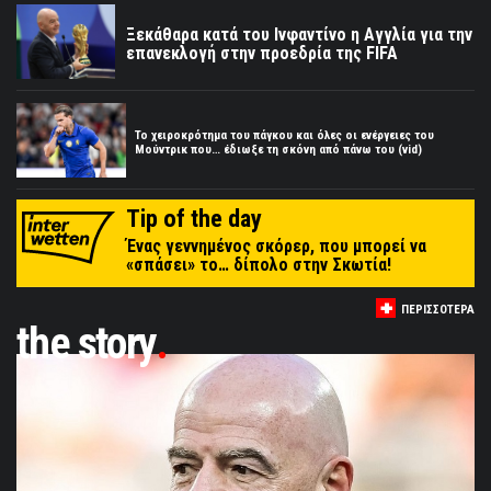
Ξεκάθαρα κατά του Ινφαντίνο η Αγγλία για την
επανεκλογή στην προεδρία της FIFA
Το χειροκρότημα του πάγκου και όλες οι ενέργειες του
Μούντρικ που… έδιωξε τη σκόνη από πάνω του (vid)
Tip of the day
Ένας γεννημένος σκόρερ, που μπορεί να
«σπάσει» το… δίπολο στην Σκωτία!
ΠΕΡΙΣΣΟΤΕΡΑ
the story