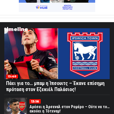
timeline
13:40
Πάει για το… μπαμ η Ίπσουιτς – Έκανε επίσημη
πρόταση στον Εζεκιέλ Παλάσιος!
13:16
Αρέσει η Άρσεναλ στον Ρομέρο – Ούτε να το…
ακούει η Τότεναμ!