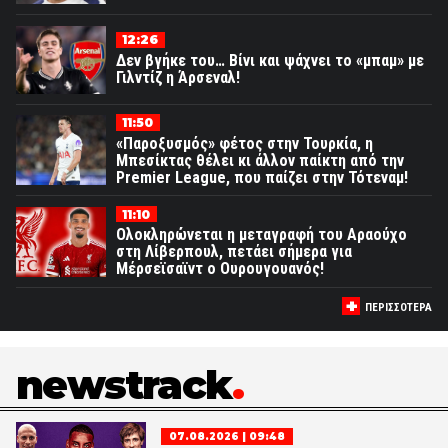
12:26
Δεν βγήκε του… Βίνι και ψάχνει το «μπαμ» με
Γιλντίζ η Άρσεναλ!
11:50
«Παροξυσμός» φέτος στην Τουρκία, η
Μπεσίκτας θέλει κι άλλον παίκτη από την
Premier League, που παίζει στην Τότεναμ!
11:10
Ολοκληρώνεται η μεταγραφή του Αραούχο
στη Λίβερπουλ, πετάει σήμερα για
Μέρσεϊσαϊντ ο Ουρουγουανός!
ΠΕΡΙΣΣΟΤΕΡΑ
newstrack
07.08.2026 | 09:48