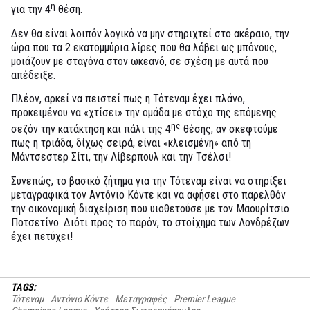
η
για την 4
θέση.
Δεν θα είναι λοιπόν λογικό να μην στηριχτεί στο ακέραιο, την
ώρα που τα 2 εκατομμύρια λίρες που θα λάβει ως μπόνους,
μοιάζουν με σταγόνα στον ωκεανό, σε σχέση με αυτά που
απέδειξε.
Πλέον, αρκεί να πειστεί πως η Τότεναμ έχει πλάνο,
προκειμένου να «χτίσει» την ομάδα με στόχο της επόμενης
ης
σεζόν την κατάκτηση και πάλι της 4
θέσης, αν σκεφτούμε
πως η τριάδα, δίχως σειρά, είναι «κλεισμένη» από τη
Μάντσεστερ Σίτι, την Λίβερπουλ και την Τσέλσι!
Συνεπώς, το βασικό ζήτημα για την Τότεναμ είναι να στηρίξει
μεταγραφικά τον Αντόνιο Κόντε και να αφήσει στο παρελθόν
την οικονομική διαχείριση που υιοθετούσε με τον Μαουρίτσιο
Ποτσετίνο. Διότι προς το παρόν, το στοίχημα των Λονδρέζων
έχει πετύχει!
TAGS:
Τότεναμ
Αντόνιο Κόντε
Μεταγραφές
Premier League