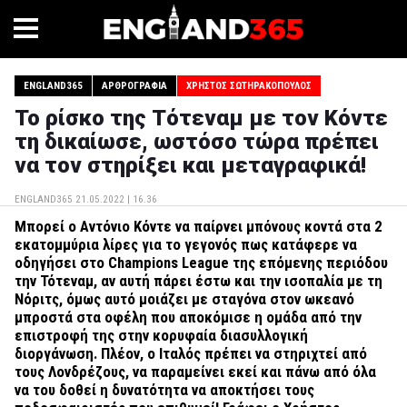
ENGLAND365
ΑΡΘΡΟΓΡΑΦΊΑ
ΧΡΉΣΤΟΣ ΣΩΤΗΡΑΚΌΠΟΥΛΟΣ
Το ρίσκο της Τότεναμ με τον Κόντε
τη δικαίωσε, ωστόσο τώρα πρέπει
να τον στηρίξει και μεταγραφικά!
ENGLAND365
21.05.2022 | 16.36
Μπορεί ο Αντόνιο Κόντε να παίρνει μπόνους κοντά στα 2
εκατομμύρια λίρες για το γεγονός πως κατάφερε να
οδηγήσει στο
Champions
League
της επόμενης περιόδου
την Τότεναμ, αν αυτή πάρει έστω και την ισοπαλία με τη
Νόριτς, όμως αυτό μοιάζει με σταγόνα στον ωκεανό
μπροστά στα οφέλη που αποκόμισε η ομάδα από την
επιστροφή της στην κορυφαία διασυλλογική
διοργάνωση. Πλέον, ο Ιταλός πρέπει να στηριχτεί από
τους Λονδρέζους, να παραμείνει εκεί και πάνω από όλα
να του δοθεί η δυνατότητα να αποκτήσει τους