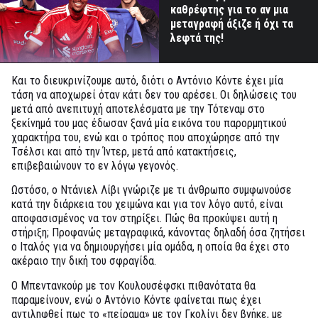
καθρέφτης για το αν μια
μεταγραφή άξιζε ή όχι τα
λεφτά της!
Και το διευκρινίζουμε αυτό, διότι ο Αντόνιο Κόντε έχει μία
τάση να αποχωρεί όταν κάτι δεν του αρέσει. Οι δηλώσεις του
μετά από ανεπιτυχή αποτελέσματα με την Τότεναμ στο
ξεκίνημά του μας έδωσαν ξανά μία εικόνα του παρορμητικού
χαρακτήρα του, ενώ και ο τρόπος που αποχώρησε από την
Τσέλσι και από την Ίντερ, μετά από κατακτήσεις,
επιβεβαιώνουν το εν λόγω γεγονός.
Ωστόσο, ο Ντάνιελ Λίβι γνώριζε με τι άνθρωπο συμφωνούσε
κατά την διάρκεια του χειμώνα και για τον λόγο αυτό, είναι
αποφασισμένος να τον στηρίξει. Πώς θα προκύψει αυτή η
στήριξη; Προφανώς μεταγραφικά, κάνοντας δηλαδή όσα ζητήσει
ο Ιταλός για να δημιουργήσει μία ομάδα, η οποία θα έχει στο
ακέραιο την δική του σφραγίδα.
Ο Μπεντανκούρ με τον Κουλουσέφσκι πιθανότατα θα
παραμείνουν, ενώ ο Αντόνιο Κόντε φαίνεται πως έχει
αντιληφθεί πως το «πείραμα» με τον Γκολίνι δεν βγήκε, με