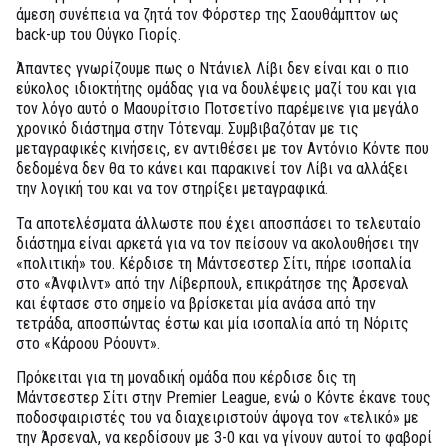
άμεση συνέπεια να ζητά τον Φόρστερ της Σαουθάμπτον ως
back-up του Ούγκο Γιορίς.
Άπαντες γνωρίζουμε πως ο Ντάνιελ Λίβι δεν είναι και ο πιο
εύκολος ιδιοκτήτης ομάδας για να δουλέψεις μαζί του και για
τον λόγο αυτό ο Μαουρίτσιο Ποτσετίνο παρέμεινε για μεγάλο
χρονικό διάστημα στην Τότεναμ. Συμβιβαζόταν με τις
μεταγραφικές κινήσεις, εν αντιθέσει με τον Αντόνιο Κόντε που
δεδομένα δεν θα το κάνει και παρακινεί τον Λίβι να αλλάξει
την λογική του και να τον στηρίξει μεταγραφικά.
Τα αποτελέσματα άλλωστε που έχει αποσπάσει το τελευταίο
διάστημα είναι αρκετά για να τον πείσουν να ακολουθήσει την
«πολιτική» του. Κέρδισε τη Μάντσεστερ Σίτι, πήρε ισοπαλία
στο «Άνφιλντ» από την Λίβερπουλ, επικράτησε της Άρσεναλ
και έφτασε στο σημείο να βρίσκεται μία ανάσα από την
τετράδα, αποσπώντας έστω και μία ισοπαλία από τη Νόριτς
στο «Κάροου Ρόουντ».
Πρόκειται για τη μοναδική ομάδα που κέρδισε δις τη
Μάντσεστερ Σίτι στην Premier League, ενώ ο Κόντε έκανε τους
ποδοσφαιριστές του να διαχειριστούν άψογα τον «τελικό» με
την Άρσεναλ, να κερδίσουν με 3-0 και να γίνουν αυτοί το φαβορί