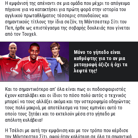
Η εμφάνισή της απέναντι σε μια ομάδα που μέχρι το απόγευμα
πήγαινε για να κατακτήσει για πρώτη φορά στην ιστορία του
αγγλικού πρωταθλήματος τέσσερις σπουδαίους και
σημαντικούς τίτλους την ίδια σεζόν, τη Μάντσεστερ Σίτι του
Πεπ, ήρθε ως επιστέγασμα της σοβαρής δουλειάς που γίνεται
από τον Τουχελ.
Μόνο το γήπεδο είναι
καθρέφτης για το αν μια
μεταγραφή άξιζε ή όχι τα
λεφτά της!
Και το σημαντικότερο απ’ όλα είναι πως οι ποδοσφαιριστές
έχουν καταλάβει και οι ίδιοι το πόσο πολύ αυτός ο τεχνικός
μπορεί να τους αλλάξει ακόμα και την υστεροφημία οδηγώντας
τους πολύ μακριά, με αποτέλεσμα να τους εμπνέει αυτό το
οποίο τους ζητάει και το εκτελούν μέσα στο γήπεδο με
απόλυτη ευλάβεια!
Η Τσέλσι με αυτή την εμφάνιση και με τον τρόπο που κέρδισε
την Μάντσεστερ Σίτι, αφού ήταν καλύτερη σε όλα τα σημαντικά