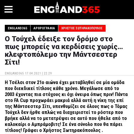
ENGLAND365
ΑΡΘΡΟΓΡΑΦΊΑ
ΧΡΉΣΤΟΣ ΣΩΤΗΡΑΚΌΠΟΥΛΟΣ
Ο Τούχελ έδειξε τον δρόμο στο
πως μπορείς να κερδίσεις χωρίς...
κλεφτοπόλεμο την Μάντσεστερ
Σίτι!
ENGLAND365
17.04.2021 | 22.29
Η Τσέλσι στον 21ο αιώνα έχει μεταβληθεί σε μία ομάδα
που διεκδικεί τίτλους κάθε χρόνο. Μεγάλωσε από το
2003 έχοντας πια στόχους κι όχι όνειρα όπως πριν! Πάντα
στο FA Cup προχωράει μακριά αλλά αυτή η νίκη της επί
της Μάντσεστερ Σίτι, υπενθυμίζει σε όλους πως ο Τόμας
Τούχελ δεν ήρθε απλώς να διαχειριστεί το ρόστερ που
βρήκε αλλά να το μετατρέψει σε αυτό που ήθελε από το
καλοκαίρι ο Αμπράμοβιτς! Σε ένα σύνολο που θα πάρει
τίτλους! Γράφει ο Χρήστος Σωτηρακόπουλος .