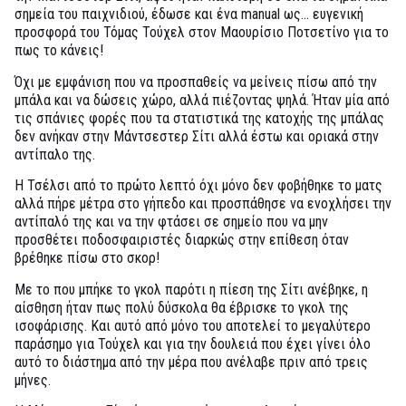
σημεία του παιχνιδιού, έδωσε και ένα manual ως... ευγενική
προσφορά του Τόμας Τούχελ στον Μαουρίσιο Ποτσετίνο για το
πως το κάνεις!
Όχι με εμφάνιση που να προσπαθείς να μείνεις πίσω από την
μπάλα και να δώσεις χώρο, αλλά πιέζοντας ψηλά. Ήταν μία από
τις σπάνιες φορές που τα στατιστικά της κατοχής της μπάλας
δεν ανήκαν στην Μάντσεστερ Σίτι αλλά έστω και οριακά στην
αντίπαλο της.
Η Τσέλσι από το πρώτο λεπτό όχι μόνο δεν φοβήθηκε το ματς
αλλά πήρε μέτρα στο γήπεδο και προσπάθησε να ενοχλήσει την
αντίπαλό της και να την φτάσει σε σημείο που να μην
προσθέτει ποδοσφαιριστές διαρκώς στην επίθεση όταν
βρέθηκε πίσω στο σκορ!
Με το που μπήκε το γκολ παρότι η πίεση της Σίτι ανέβηκε, η
αίσθηση ήταν πως πολύ δύσκολα θα έβρισκε το γκολ της
ισοφάρισης. Και αυτό από μόνο του αποτελεί το μεγαλύτερο
παράσημο για Τούχελ και για την δουλειά που έχει γίνει όλο
αυτό το διάστημα από την μέρα που ανέλαβε πριν από τρεις
μήνες.