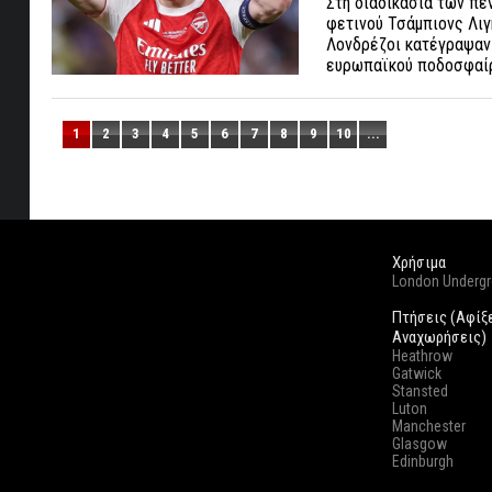
Στη διαδικασία των πέ
φετινού Τσάμπιονς Λιγκ
Λονδρέζοι κατέγραψαν 
ευρωπαϊκού ποδοσφαίρ
1
2
3
4
5
6
7
8
9
10
...
Χρήσιμα
London Underg
Πτήσεις (Αφίξ
Αναχωρήσεις)
Heathrow
Gatwick
Stansted
Luton
Manchester
Glasgow
Edinburgh