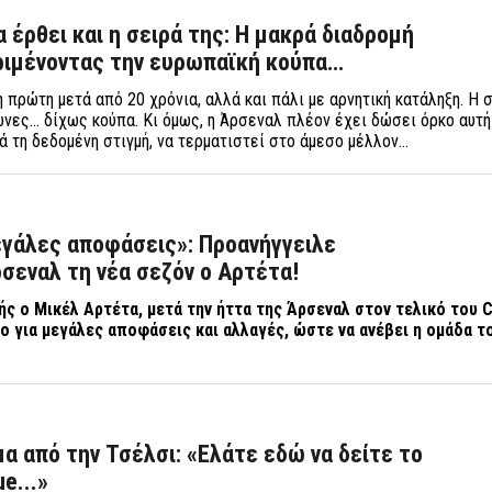
 έρθει και η σειρά της: Η μακρά διαδρομή
ριμένοντας την ευρωπαϊκή κούπα…
 πρώτη μετά από 20 χρόνια, αλλά και πάλι με αρνητική κατάληξη. Η 
ώνες… δίχως κούπα. Κι όμως, η Άρσεναλ πλέον έχει δώσει όρκο αυτή
ιά τη δεδομένη στιγμή, να τερματιστεί στο άμεσο μέλλον…
εγάλες αποφάσεις»: Προανήγγειλε
σεναλ τη νέα σεζόν ο Αρτέτα!
ής ο Μικέλ Αρτέτα, μετά την ήττα της Άρσεναλ στον τελικό του
C
γο για μεγάλες αποφάσεις και αλλαγές, ώστε να ανέβει η ομάδα τ
α από την Τσέλσι: «Ελάτε εδώ να δείτε το
e...»