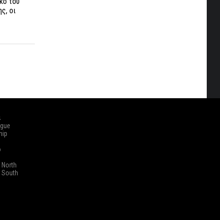
κό του
ς, οι
ά
ague
hip
o
 North
 South