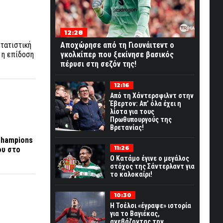
12:28
στατιστική
Αποχώρησε από τη Γιουνάιτεντ ο
 η επίδοση
γκολκίπερ που ξεκίνησε βασικός
πέρυσι στη σεζόν της!
12:16
Από τη Χάντερσφιλντ στην
Έβερτον: Απ’ όλα έχει η
λίστα για τους
Πρωθυπουργούς της
Βρετανίας!
hampions
11:26
ου στο
Ο Κατάμο έγινε ο μεγάλος
στόχος της Σάντερλαντ για
το καλοκαίρι!
10:30
Η Τσέλσι «έγραψε» ιστορία
για το Βαγιέκας,
ανεβάζοντας την