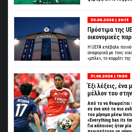
30.06.2026 | 20:13
Πρόστιμα της UE
οικονομικές πα
Η UEFA επέβαλε ποινέ
αναφορικά με τους οικ
«μπλε», το κομμάτι τη
31.05.2026 | 19:50
Έξι λέξεις, ένα 
μέλλον του στην
Από το να θεωρείται 
σε ένα από τα πιο ε
του μήνυμα μέσω
Inst
«Everything has its t
Για κάποιους ήταν μί
περισσότερο με μήνυ