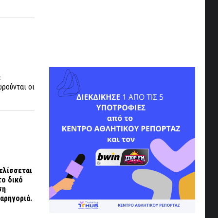
ε
ωρούνται οι
ελίσσεται
το δικό
ση
παρηγοριά.