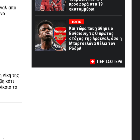
προσφορά στα 19
εναλ από
εκατομμύρια!
πνο
10:16
Και τώρα που χάθηκε ο
Βινίσιους, τι; Ο πρώτος
στόχος της Άρσεναλ, όσο η
Μπαρτσελόνα θέλει τον
Ρόδρι!
ΠΕΡΙΣΣΟΤΕΡΑ
 νίκη της
βη κάτι
δίκαια το