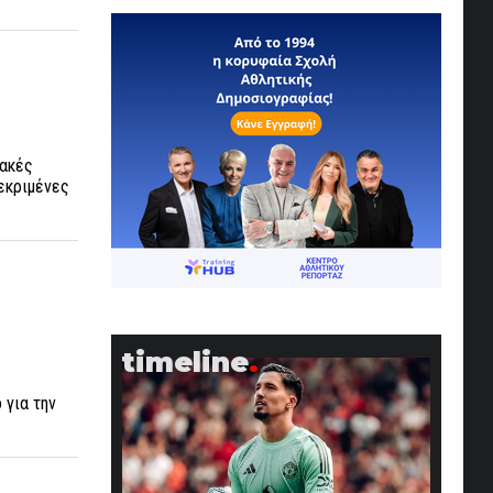
ιακές
εκριμένες
timeline
 για την