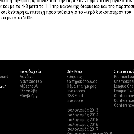
ναλτι ηττήθηκε η Άρσεναλ από την Παρί Σεν Ζερμέν στον μεγάλο τελι
 και με το 4-3 μετά το 1-1 της κανονικής διάρκειας και της παράταση
και δεύτερη ανεπιτυχή προσπάθεια για το «ιερό δισκοπότηρο» του
ου μετά το 2006.
Ξενοδοχεία
Site Map
Στατιστικ
round
Λονδίνο
Ειδήσεις
Premier Le
Μάντσεστερ
Σωτηρακόπουλος
Champions
εις/
Λίβερπουλ
Θέμα της ημέρας
League One
Γλασκώβη
Livescores
League Tw
Εδινβούργο
RSS Feed
Conference
Livescore
Conference
Conference
Ισολογισμός 2013
Ισολογισμός 2014
Ισολογισμός 2015
Ισολογισμός 2016
Ισολογισμός 2017