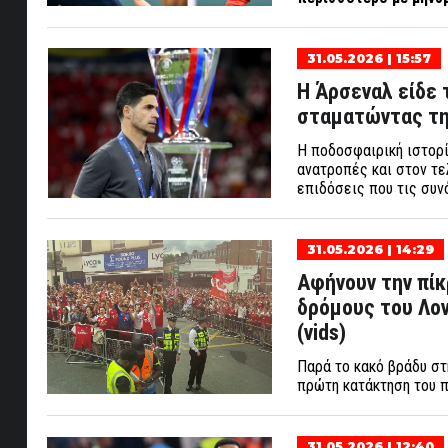
31.05.2026 | 15:57
Η Άρσεναλ είδε 
σταματώντας τη 
Η ποδοσφαιρική ιστορί
ανατροπές και στον τε
επιδόσεις που τις συν
31.05.2026 | 14:29
Αφήνουν την πίκ
δρόμους του Λον
(vids)
Παρά το κακό βράδυ στ
πρώτη κατάκτηση του 
31.05.2026 | 12:40