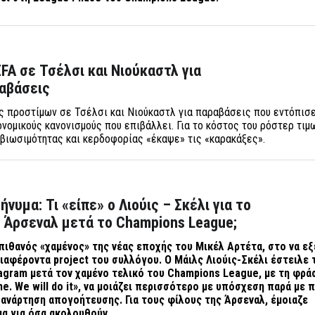
FA σε Τσέλσι και Νιούκαστλ για
ραβάσεις
ς προστίμων σε Τσέλσι και Νιούκαστλ για παραβάσεις που εντόπισ
ονομικούς κανονισμούς που επιβάλλει. Για το κόστος του ρόστερ τιμ
ς βιωσιμότητας και κερδοφορίας «έκαψε» τις «καρακάξες».
μήνυμα: Τι «είπε» ο Λιούις – Σκέλι για το
 Άρσεναλ μετά το Champions League;
πιθανός «χαμένος» της νέας εποχής του Μικέλ Αρτέτα, στο να εξ
νδιαφέροντα
project του συλλόγου. Ο Μάιλς Λιούις-Σκέλι έστειλε 
agram μετά τον χαμένο τελικό του Champions League, με τη φρά
ime. We will do it», να μοιάζει περισσότερο με υπόσχεση παρά με 
α ανάρτηση απογοήτευσης. Για τους φίλους της Άρσεναλ, έμοιαζε
μα για όσα ακολουθούν…