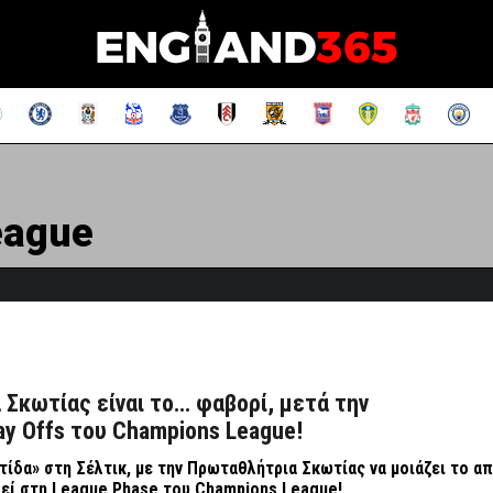
eague
Σκωτίας είναι το… φαβορί, μετά την
y Offs του Champions League!
ίδα» στη Σέλτικ, με την Πρωταθλήτρια Σκωτίας να μοιάζει το α
θεί στη
League
Phase
του
Champions
League
!