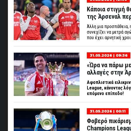
Κάποια στιγμή θα
της Άρσεναλ πε
Άλλη μια προσπάθεια, η
συνεχίζει να μετρά αγ
που έχει αρνητική χρο
31.05.2026 | 09:36
«Ώρα να πάρω μ
αλλαγές στην Άρ
Αφοπλιστικά ειλικριν
League
, κάνοντας λό
επόμενο επίπεδο!
31.05.2026 | 00:11
Φοβερό πικάρισμ
Champions Leagu