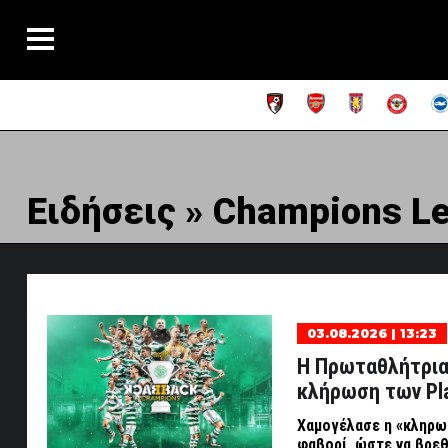
Ειδήσεις » Champions L
03.08.2026 | 13:23
Η Πρωταθλήτρια 
κλήρωση των Pla
Χαμογέλασε η «κληρωτ
φαβορί, ώστε να βρε