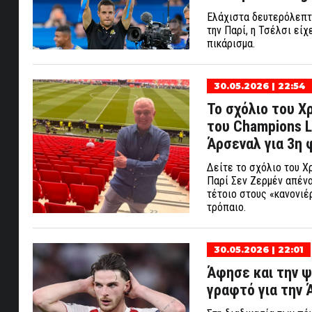
Ελάχιστα δευτερόλεπτα
την Παρί, η Τσέλσι είχ
πικάρισμα.
30.05.2026 | 22:54
Το σχόλιο του 
του Champions L
Άρσεναλ για 3η 
Δείτε το σχόλιο του Χ
Παρί Σεν Ζερμέν απένα
τέτοιο στους «κανονιέρ
τρόπαιο.
30.05.2026 | 22:01
Άφησε και την ψ
γραφτό για την 