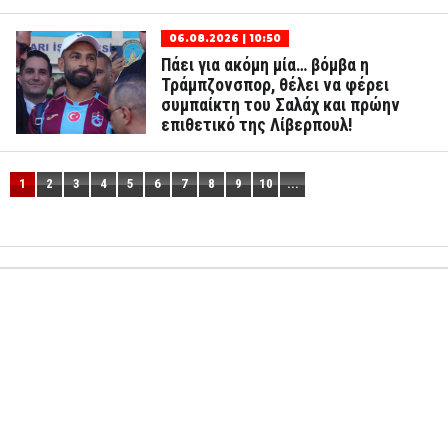
06.08.2026 | 10:50
Πάει για ακόμη μία… βόμβα η
Τράμπζονσπορ, θέλει να φέρει
συμπαίκτη του Σαλάχ και πρώην
επιθετικό της Λίβερπουλ!
1
2
3
4
5
6
7
8
9
10
...