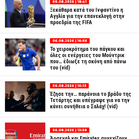
06.08.2026 | 18:41
Ξεκάθαρα κατά του Ινφαντίνο η
Αγγλία για την επανεκλογή στην
προεδρία της FIFA
06.08.2026 | 16:56
Το χειροκρότημα του πάγκου και
όλες οι ενέργειες του Μούντρικ
που… έδιωξε τη σκόνη από πάνω
του (vid)
06.08.2026 | 16:13
Έζησε την… παράνοια το βράδυ της
Τετάρτης και υπέγραψε για να την
κάνει συνήθεια ο Σαλάχ! (vid)
06.08.2026 | 13:58
Άρσεναλ και Emirates συνεχίζουν