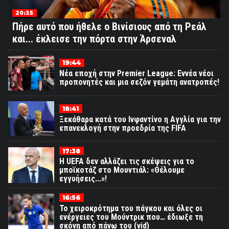
20:35
Πήρε αυτό που ήθελε ο Βινίσιους από τη Ρεάλ
και... έκλεισε την πόρτα στην Άρσεναλ
19:44
Νέα εποχή στην Premier League: Εννέα νέοι
προπονητές και μια σεζόν γεμάτη ανατροπές!
18:41
Ξεκάθαρα κατά του Ινφαντίνο η Αγγλία για την
επανεκλογή στην προεδρία της FIFA
17:38
Η UEFA δεν αλλάζει τις σκέψεις για το
μποϊκοτάζ στο Μουντιάλ: «Θέλουμε
εγγυήσεις...»!
16:56
Το χειροκρότημα του πάγκου και όλες οι
ενέργειες του Μούντρικ που… έδιωξε τη
σκόνη από πάνω του (vid)