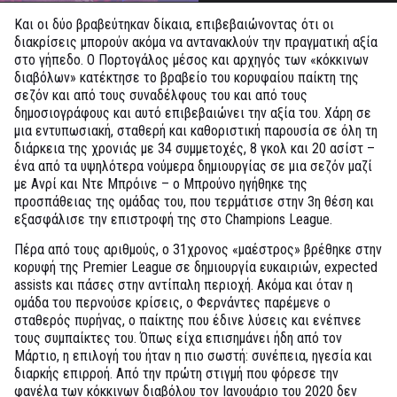
Και οι δύο βραβεύτηκαν δίκαια, επιβεβαιώνοντας ότι οι
διακρίσεις μπορούν ακόμα να αντανακλούν την πραγματική αξία
στο γήπεδο. Ο Πορτογάλος μέσος και αρχηγός των «κόκκινων
διαβόλων» κατέκτησε το βραβείο του κορυφαίου παίκτη της
σεζόν και από τους συναδέλφους του και από τους
δημοσιογράφους και αυτό επιβεβαιώνει την αξία του. Χάρη σε
μια εντυπωσιακή, σταθερή και καθοριστική παρουσία σε όλη τη
διάρκεια της χρονιάς με 34 συμμετοχές, 8 γκολ και 20 ασίστ –
ένα από τα υψηλότερα νούμερα δημιουργίας σε μια σεζόν μαζί
με Ανρί και Ντε Μπρόινε – ο Μπρούνο ηγήθηκε της
προσπάθειας της ομάδας του, που τερμάτισε στην 3η θέση και
εξασφάλισε την επιστροφή της στο Champions League.
Πέρα από τους αριθμούς, ο 31χρονος «μαέστρος» βρέθηκε στην
κορυφή της Premier League σε δημιουργία ευκαιριών, expected
assists και πάσες στην αντίπαλη περιοχή. Ακόμα και όταν η
ομάδα του περνούσε κρίσεις, ο Φερνάντες παρέμενε ο
σταθερός πυρήνας, ο παίκτης που έδινε λύσεις και ενέπνεε
τους συμπαίκτες του. Όπως είχα επισημάνει ήδη από τον
Μάρτιο, η επιλογή του ήταν η πιο σωστή: συνέπεια, ηγεσία και
διαρκής επιρροή. Από την πρώτη στιγμή που φόρεσε την
φανέλα των κόκκινων διαβόλου τον Ιανουάριο του 2020 δεν