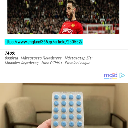
https://www.england365.gr/article/250552/
TAGS:
βραβεία
Μάντσεστερ Γιουνάιτεντ
Μάντσεστερ Σίτι
Μπρούνο Φερνάντες
Νίκο Ο'Ράιλι
Premier League