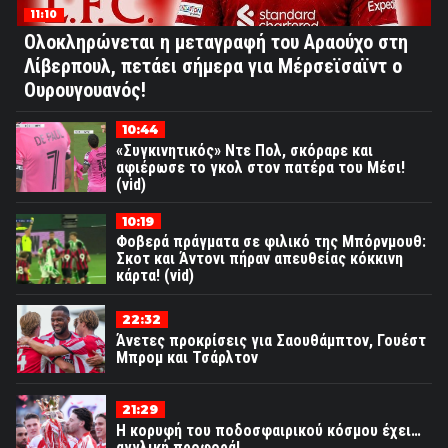
11:10
Ολοκληρώνεται η μεταγραφή του Αραούχο στη
Λίβερπουλ, πετάει σήμερα για Μέρσεϊσαϊντ ο
Ουρουγουανός!
10:44
«Συγκινητικός» Ντε Πολ, σκόραρε και
αφιέρωσε το γκολ στον πατέρα του Μέσι!
(vid)
10:19
Φοβερά πράγματα σε φιλικό της Μπόρνμουθ:
Σκοτ και Άντονι πήραν απευθείας κόκκινη
κάρτα! (vid)
22:32
Άνετες προκρίσεις για Σαουθάμπτον, Γουέστ
Μπρομ και Τσάρλτον
21:29
Η κορυφή του ποδοσφαιρικού κόσμου έχει…
αγγλική προφορά!