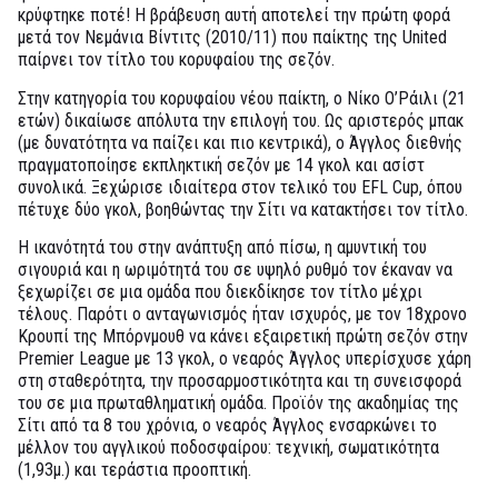
κρύφτηκε ποτέ! Η βράβευση αυτή αποτελεί την πρώτη φορά
μετά τον Νεμάνια Βίντιτς (2010/11) που παίκτης της United
παίρνει τον τίτλο του κορυφαίου της σεζόν.
Στην κατηγορία του κορυφαίου νέου παίκτη, ο Νίκο Ο’Ράιλι (21
ετών) δικαίωσε απόλυτα την επιλογή του. Ως αριστερός μπακ
(με δυνατότητα να παίζει και πιο κεντρικά), ο Άγγλος διεθνής
πραγματοποίησε εκπληκτική σεζόν με 14 γκολ και ασίστ
συνολικά. Ξεχώρισε ιδιαίτερα στον τελικό του EFL Cup, όπου
πέτυχε δύο γκολ, βοηθώντας την Σίτι να κατακτήσει τον τίτλο.
Η ικανότητά του στην ανάπτυξη από πίσω, η αμυντική του
σιγουριά και η ωριμότητά του σε υψηλό ρυθμό τον έκαναν να
ξεχωρίζει σε μια ομάδα που διεκδίκησε τον τίτλο μέχρι
τέλους. Παρότι ο ανταγωνισμός ήταν ισχυρός, με τον 18χρονο
Κρουπί της Μπόρνμουθ να κάνει εξαιρετική πρώτη σεζόν στην
Premier League με 13 γκολ, ο νεαρός Άγγλος υπερίσχυσε χάρη
στη σταθερότητα, την προσαρμοστικότητα και τη συνεισφορά
του σε μια πρωταθληματική ομάδα. Προϊόν της ακαδημίας της
Σίτι από τα 8 του χρόνια, ο νεαρός Άγγλος ενσαρκώνει το
μέλλον του αγγλικού ποδοσφαίρου: τεχνική, σωματικότητα
(1,93μ.) και τεράστια προοπτική.