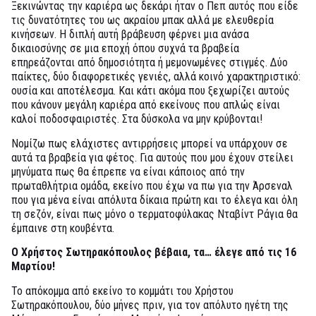
Ξεκινώντας την καριέρα ως δεκάρι ήταν ο Πεπ αυτός που είδε
τις δυνατότητες του ως ακραίου μπακ αλλά με ελευθερία
κινήσεων. Η διπλή αυτή βράβευση φέρνει μια ανάσα
δικαιοσύνης σε μια εποχή όπου συχνά τα βραβεία
επηρεάζονται από δημοσιότητα ή μεμονωμένες στιγμές. Δύο
παίκτες, δύο διαφορετικές γενιές, αλλά κοινό χαρακτηριστικό:
ουσία και αποτέλεσμα. Και κάτι ακόμα που ξεχωρίζει αυτούς
που κάνουν μεγάλη καριέρα από εκείνους που απλώς είναι
καλοί ποδοσφαιριστές. Στα δύσκολα να μην κρύβονται!
Νομίζω πως ελάχιστες αντιρρήσεις μπορεί να υπάρχουν σε
αυτά τα βραβεία για φέτος. Για αυτούς που μου έχουν στείλει
μηνύματα πως θα έπρεπε να είναι κάποιος από την
πρωταθλήτρια ομάδα, εκείνο που έχω να πω για την Άρσεναλ
που για μένα είναι απόλυτα δίκαια πρώτη και το έλεγα και όλη
τη σεζόν, είναι πως μόνο ο τερματοφύλακας Νταβίντ Ράγια θα
έμπαινε στη κουβέντα.
Ο Χρήστος Σωτηρακόπουλος βέβαια, τα… έλεγε από τις 16
Μαρτίου!
Το απόκομμα από εκείνο το κομμάτι του Χρήστου
Σωτηρακόπουλου, δύο μήνες πριν, για τον απόλυτο ηγέτη της