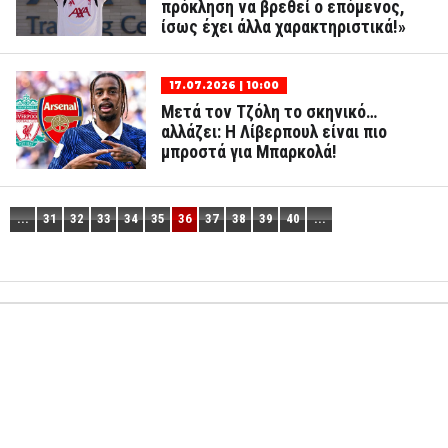
πρόκληση να βρεθεί ο επόμενος,
ίσως έχει άλλα χαρακτηριστικά!»
17.07.2026 | 10:00
Μετά τον Τζόλη το σκηνικό…
αλλάζει: Η Λίβερπουλ είναι πιο
μπροστά για Μπαρκολά!
...
31
32
33
34
35
36
37
38
39
40
...