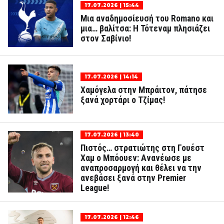
17.07.2026 | 15:44
Μια αναδημοσίευσή του Romano και
μια… βαλίτσα: Η Τότεναμ πλησιάζει
στον Σαβίνιο!
17.07.2026 | 14:14
Χαμόγελα στην Μπράιτον, πάτησε
ξανά χορτάρι ο Τζίμας!
17.07.2026 | 13:40
Πιστός… στρατιώτης στη Γουέστ
Χαμ ο Μπόουεν: Ανανέωσε με
αναπροσαρμογή και θέλει να την
ανεβάσει ξανά στην Premier
League!
17.07.2026 | 12:46