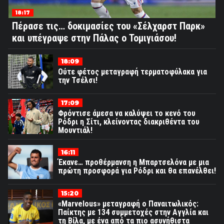
18:17
Πέρασε τις… δοκιμασίες του «Σέλχαρστ Παρκ»
και υπέγραψε στην Πάλας ο Τομιγιάσου!
18:09
Ούτε φέτος μεταγραφή τερματοφύλακα για
την Τσέλσι!
17:09
Φρόντισε άμεσα να καλύψει το κενό του
Ρόδρι η Σίτι, κλείνοντας διακριθέντα του
Μουντιάλ!
16:11
Έκανε… προθέρμανση η Μπαρτσελόνα με μια
πρώτη προσφορά για Ρόδρι και θα επανέλθει!
15:20
«Marvelous» μεταγραφή ο Παναιτωλικός:
Παίκτης με 134 συμμετοχές στην Αγγλία και
τη Βίλα, με ένα από τα πιο ασυνήθιστα