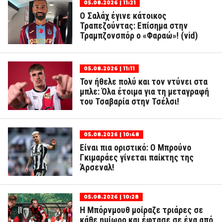
05.08.2026 | 11:21
Ο Σαλάχ έγινε κάτοικος
Τραπεζούντας: Επίσημα στην
Τραμπζονσπόρ ο «Φαραώ»! (vid)
05.08.2026 | 11:11
Τον ήθελε πολύ και τον ντύνει στα
μπλε: Όλα έτοιμα για τη μεταγραφή
του Τσαβαρία στην Τσέλσι!
05.08.2026 | 10:48
Είναι πια οριστικό: Ο Μπρούνο
Γκιμαράες γίνεται παίκτης της
Άρσεναλ!
05.08.2026 | 10:28
Η Μπόρνμουθ μοίραζε τριάρες σε
κάθε ημίωρο και έφτασε σε ένα από