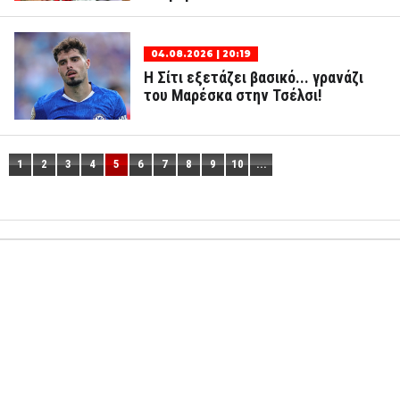
04.08.2026 | 20:19
Η Σίτι εξετάζει βασικό... γρανάζι
του Μαρέσκα στην Τσέλσι!
1
2
3
4
5
6
7
8
9
10
...