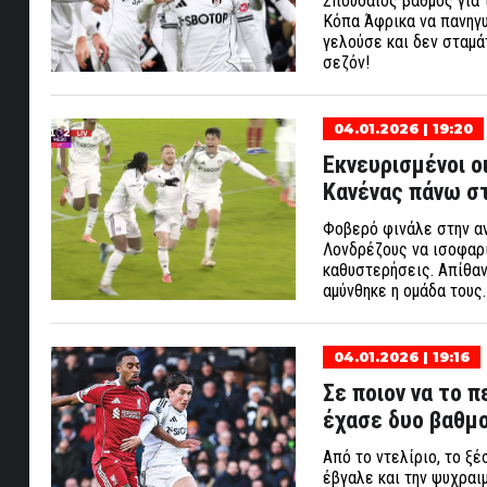
Σπουδαίος βαθμός για 
Κόπα Άφρικα να πανηγυ
γελούσε και δεν σταμά
σεζόν!
04.01.2026 | 19:20
Εκνευρισμένοι οι
Κανένας πάνω στ
Φοβερό φινάλε στην αν
Λονδρέζους να ισοφαρί
καθυστερήσεις. Απίθαν
αμύνθηκε η ομάδα τους.
04.01.2026 | 19:16
Σε ποιον να το π
έχασε δυο βαθμού
Από το ντελίριο, το ξέ
έβγαλε και την ψυχραιμ