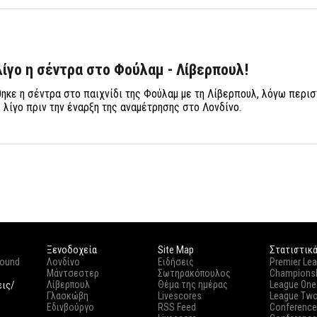
λίγο η σέντρα στο Φούλαμ - Λίβερπουλ!
ηκε η σέντρα στο παιχνίδι της Φούλαμ με τη Λίβερπουλ, λόγω περισ
 λίγο πριν την έναρξη της αναμέτρησης στο Λονδίνο.
Ξενοδοχεία
Site Map
Στατιστικ
round
Λονδίνο
Ειδήσεις
Premier Le
Μάντσεστερ
Σωτηρακόπουλος
Champions
εις/
Λίβερπουλ
Θέμα της ημέρας
League One
Γλασκώβη
Livescores
League Tw
Εδινβούργο
RSS Feed
Conference