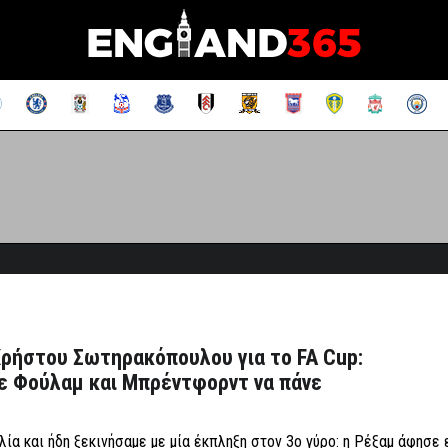
Χρήστου Σωτηρακόπουλου για το FA Cup:
ε Φούλαμ και Μπρέντφορντ να πάνε
ία και ήδη ξεκινήσαμε με μία έκπληξη στον 3ο γύρο: η Ρέξαμ άφησε 