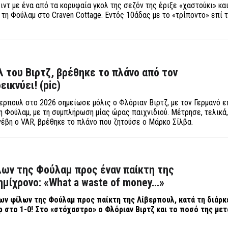
Ριντ με ένα από τα κορυφαία γκολ της σεζόν της έριξε «χαστούκι» κα
 τη Φούλαμ στο Craven Cottage. Εντός 10άδας με το «τρίποντο» επί 
 του Βιρτζ, βρέθηκε το πλάνο από τον
ικνύει! (pic)
ερπουλ στο 2026 σημείωσε μόλις ο Φλόριαν Βιρτζ, με τον Γερμανό ε
η Φούλαμ, με τη συμπλήρωση μίας ώρας παιχνιδιού. Μέτρησε, τελικά,
έβη ο VAR, βρέθηκε το πλάνο που ζητούσε ο Μάρκο Σίλβα.
ων της Φούλαμ προς έναν παίκτη της
ημίχρονο: «What a waste of money…»
ων φίλων της Φούλαμ προς παίκτη της Λίβερπουλ, κατά τη διάρκ
ρ στο 1-0! Στο «στόχαστρο» ο Φλόριαν Βιρτζ και το ποσό της με