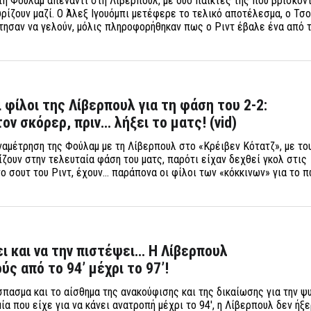
τη Φούλαμ απέναντι στη Λίβερπουλ, με δύο παίκτες της που βρίσκον
ρίζουν μαζί. Ο Άλεξ Ιγουόμπι μετέφερε το τελικό αποτέλεσμα, ο Τσ
τησαν να γελούν, μόλις πληροφορήθηκαν πως ο Ριντ έβαλε ένα από τ
 φίλοι της Λίβερπουλ για τη φάση του 2-2:
ον σκόρερ, πριν… λήξει το ματς! (vid)
αμέτρηση της Φούλαμ με τη Λίβερπουλ στο «Κρέιβεν Κότατζ», με το
ζουν στην τελευταία φάση του ματς, παρότι είχαν δεχθεί γκολ στις
ο σουτ του Ριντ, έχουν… παράπονα οι φίλοι των «κόκκινων» για το 
ει και να την πιστέψει… Η Λίβερπουλ
ς από το 94’ μέχρι το 97’!
σπασμα και το αίσθημα της ανακούφισης και της δικαίωσης για την ψ
ία που είχε για να κάνει ανατροπή μέχρι το 94', η Λίβερπουλ δεν ήξε