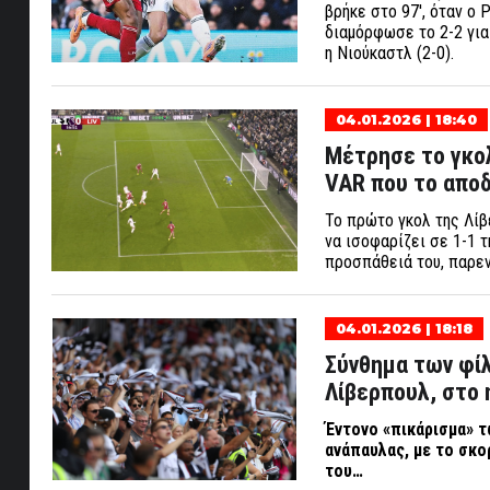
βρήκε στο 97', όταν ο 
διαμόρφωσε το 2-2 για
η Νιούκαστλ (2-0).
04.01.2026 | 18:40
Μέτρησε το γκολ
VAR που το αποδε
Το πρώτο γκολ της Λίβ
να ισοφαρίζει σε 1-1 τ
προσπάθειά του, παρεν
04.01.2026 | 18:18
Σύνθημα των φίλ
Λίβερπουλ, στο 
Έντονο «πικάρισμα» τ
ανάπαυλας, με το σκο
του…