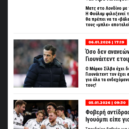
Ματς στο Λονδίνο με π
Η Φούλαμ φιλοξενεί τη
θα πρέπει να τα «βάλ
τους «μπλε» αποτελε
06.01.2026 | 17:19
Όσο δεν ανανεών
Γιουνάιτεντ ετοι
Ο Μάρκο Σίλβα έχει δ
Γιουνάιτεντ τον έχει
για όλα τα ενδεχόμεν
τους!
05.01.2026 | 09:30
Φοβερή αντίδρασ
Ιγουόμπι είπε γι