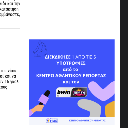
ίδι και την
 κατάκτηση
λαμβάνεστε,
 του νέου
εί και να
ων 16 γκολ
τους