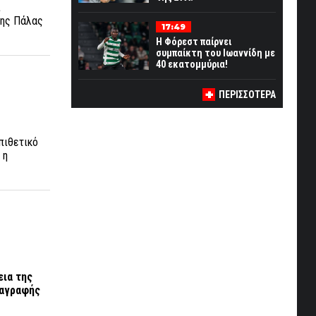
ι
της Πάλας
17:49
Η Φόρεστ παίρνει
συμπαίκτη του Ιωαννίδη με
40 εκατομμύρια!
ΠΕΡΙΣΣΟΤΕΡΑ
πιθετικό
 η
εια της
ταγραφής