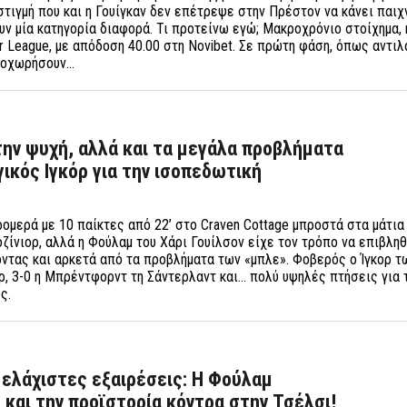
τιγμή που και η Γουίγκαν δεν επέτρεψε στην Πρέστον να κάνει παιχν
υν μία κατηγορία διαφορά. Τι προτείνω εγώ; Μακροχρόνιο στοίχημα,
r League, με απόδοση 40.00 στη Novibet. Σε πρώτη φάση, όπως αντι
ροχωρήσουν…
 την ψυχή, αλλά και τα μεγάλα προβλήματα
γικός Ιγκόρ για την ισοπεδωτική
ομερά με 10 παίκτες από 22’ στο Craven Cottage μπροστά στα μάτια
ζίνιορ, αλλά η Φούλαμ του Χάρι Γουίλσον είχε τον τρόπο να επιβληθ
οντας και αρκετά από τα προβλήματα των «μπλε». Φοβερός ο Ίγκορ τ
ρ, 3-0 η Μπρέντφορντ τη Σάντερλαντ και... πολύ υψηλές πτήσεις για 
ους.
. ελάχιστες εξαιρέσεις: Η Φούλαμ
 και την προϊστορία κόντρα στην Τσέλσι!