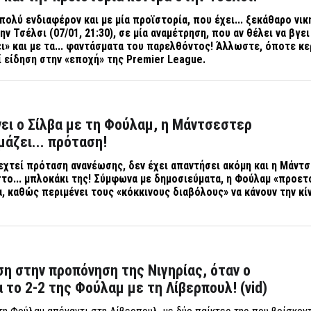
ολύ ενδιαφέρον και με μία προϊστορία, που έχει... ξεκάθαρο νικ
ν Τσέλσι (07/01, 21:30), σε μία αναμέτρηση, που αν θέλει να βγει
ει» και με τα... φαντάσματα του παρελθόντος! Άλλωστε, όποτε κε
ί είδηση στην «εποχή» της Premier League.
ει ο Σίλβα με τη Φούλαμ, η Μάντσεστερ
μάζει... πρόταση!
εχτεί πρόταση ανανέωσης, δεν έχει απαντήσει ακόμη και η Μάντ
 στο... μπλοκάκι της! Σύμφωνα με δημοσιεύματα, η Φούλαμ «προετ
α, καθώς περιμένει τους «κόκκινους διαβόλους» να κάνουν την κί
η στην προπόνηση της Νιγηρίας, όταν ο
α το 2-2 της Φούλαμ με τη Λίβερπουλ! (vid)