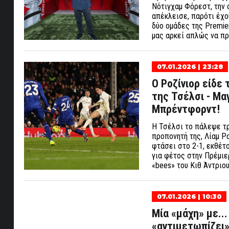
Νότιγχαμ Φόρεστ, την σ
απέκλεισε, παρότι έχο
δύο ομάδες της Premie
μας αρκεί απλώς να π
07.01.2026 | 23:28
Ο Ροζίνιορ είδε
της Τσέλσι - Μα
Μπρέντφορντ!
Η Τσέλσι το πάλεψε τρ
προπονητή της, Λίαμ Ρο
φτάσει στο 2-1, εκθέτ
για φέτος στην Πρέμιε
«bees» του Κιθ Άντρι
07.01.2026 | 10:30
Μία «μάχη» με..
«αντιμετωπίζει»