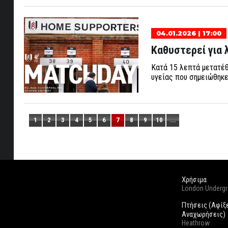
04.01.2026 | 17:00
Καθυστερεί για 
Κατά 15 λεπτά μετατέθ
υγείας που σημειώθηκε
1
2
3
4
5
6
7
8
9
10
...
Χρήσιμα
London Underg
Πτήσεις (Αφίξ
Αναχωρήσεις)
Heathrow