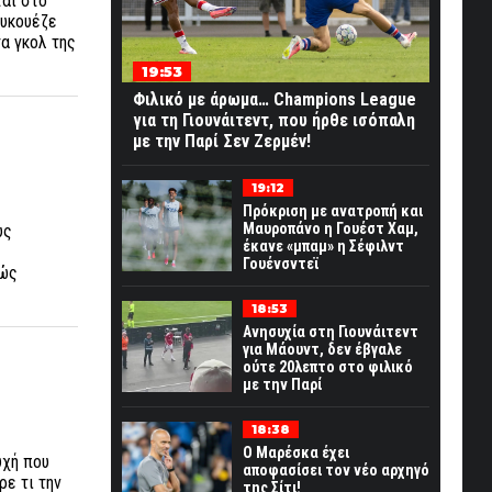
ται στο
ουκουέζε
α γκολ της
19:53
Φιλικό με άρωμα… Champions League
για τη Γιουνάιτεντ, που ήρθε ισόπαλη
με την Παρί Σεν Ζερμέν!
19:12
Πρόκριση με ανατροπή και
Μαυροπάνο η Γουέστ Χαμ,
υς
έκανε «μπαμ» η Σέφιλντ
Γουένσντεϊ
πώς
18:53
Ανησυχία στη Γιουνάιτεντ
για Μάουντ, δεν έβγαλε
ούτε 20λεπτο στο φιλικό
με την Παρί
18:38
Ο Μαρέσκα έχει
υχή που
αποφασίσει τον νέο αρχηγό
ρε τι την
της Σίτι!