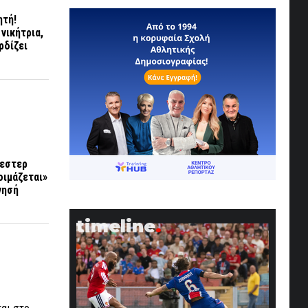
ητή!
 νικήτρια,
ρδίζει
σεστερ
οιμάζεται»
νησή
timeline