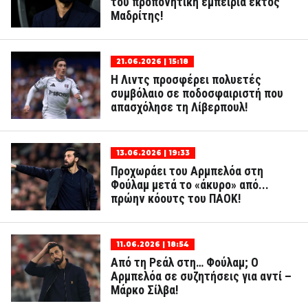
του προπονητική εμπειρία εκτός
Μαδρίτης!
21.06.2026 | 15:18
Η Λιντς προσφέρει πολυετές
συμβόλαιο σε ποδοσφαιριστή που
απασχόλησε τη Λίβερπουλ!
13.06.2026 | 19:33
Προχωράει του Αρμπελόα στη
Φούλαμ μετά το «άκυρο» από...
πρώην κόουτς του ΠΑΟΚ!
11.06.2026 | 18:54
Από τη Ρεάλ στη… Φούλαμ; Ο
Αρμπελόα σε συζητήσεις για αντί –
Μάρκο Σίλβα!