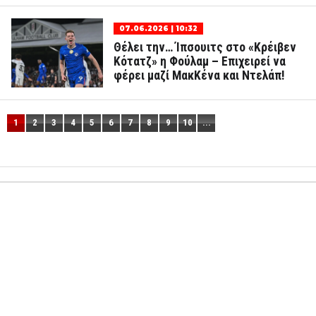
07.06.2026 | 10:32
Θέλει την… Ίπσουιτς στο «Κρέιβεν
Κότατζ» η Φούλαμ – Επιχειρεί να
φέρει μαζί ΜακΚένα και Ντελάπ!
1
2
3
4
5
6
7
8
9
10
...