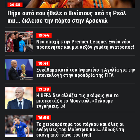
20:35
Πήρε αυτό που ήθελε ο Βινίσιους από τη Ρεάλ
και... έκλεισε την πόρτα στην Άρσεναλ
19:44
Νέα εποχή στην Premier League: Εννέα νέοι
προπονητές και μια σεζόν γεμάτη ανατροπές!
18:41
Ξεκάθαρα κατά του Ινφαντίνο η Αγγλία για την
επανεκλογή στην προεδρία της FIFA
17:38
Η UEFA δεν αλλάζει τις σκέψεις για το
μποϊκοτάζ στο Μουντιάλ: «Θέλουμε
εγγυήσεις...»!
16:56
Το χειροκρότημα του πάγκου και όλες οι
ενέργειες του Μούντρικ που… έδιωξε τη
σκόνη από πάνω του (vid)