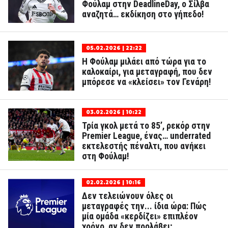
Φούλαμ στην DeadlineDay, ο Σίλβα
αναζητά… εκδίκηση στο γήπεδο!
05.02.2026 | 22:22
Η Φούλαμ μιλάει από τώρα για το
καλοκαίρι, για μεταγραφή, που δεν
μπόρεσε να «κλείσει» τον Γενάρη!
03.02.2026 | 10:22
Τρία γκολ μετά το 85’, ρεκόρ στην
Premier League, ένας… underrated
εκτελεστής πέναλτι, που ανήκει
στη Φούλαμ!
02.02.2026 | 10:16
Δεν τελειώνουν όλες οι
μεταγραφές την... ίδια ώρα: Πώς
μία ομάδα «κερδίζει» επιπλέον
χρόνο, αν δεν προλάβει;