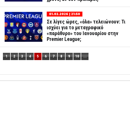
01.02.2026 | 21:50
Σε λίγες ώρες, «όλα» τελειώνουν: Τι
ισχύει για το μεταγραφικό
«παράθυρο» του Ιανουαρίου στην
Premier League;
1
2
3
4
5
6
7
8
9
10
...