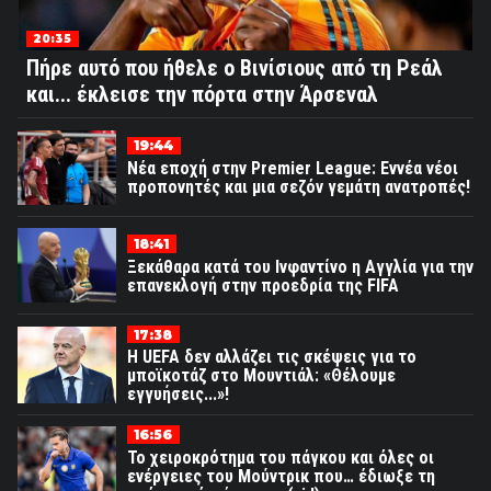
20:35
Πήρε αυτό που ήθελε ο Βινίσιους από τη Ρεάλ
και... έκλεισε την πόρτα στην Άρσεναλ
19:44
Νέα εποχή στην Premier League: Εννέα νέοι
προπονητές και μια σεζόν γεμάτη ανατροπές!
18:41
Ξεκάθαρα κατά του Ινφαντίνο η Αγγλία για την
επανεκλογή στην προεδρία της FIFA
17:38
Η UEFA δεν αλλάζει τις σκέψεις για το
μποϊκοτάζ στο Μουντιάλ: «Θέλουμε
εγγυήσεις...»!
16:56
Το χειροκρότημα του πάγκου και όλες οι
ενέργειες του Μούντρικ που… έδιωξε τη