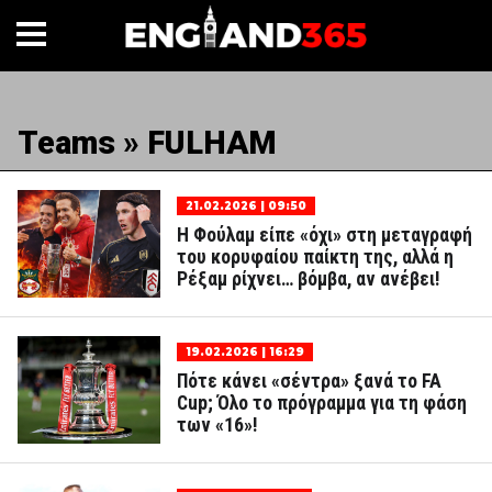
Teams » FULHAM
21.02.2026 | 09:50
Η Φούλαμ είπε «όχι» στη μεταγραφή
του κορυφαίου παίκτη της, αλλά η
Ρέξαμ ρίχνει… βόμβα, αν ανέβει!
19.02.2026 | 16:29
Πότε κάνει «σέντρα» ξανά το FA
Cup; Όλο το πρόγραμμα για τη φάση
των «16»!