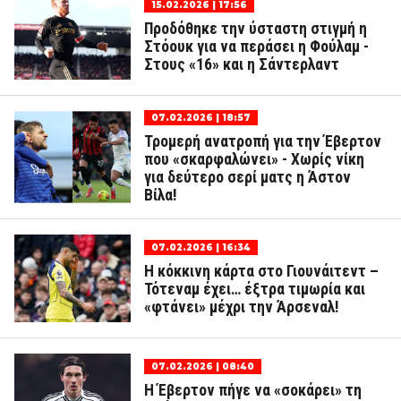
15.02.2026 | 17:56
Προδόθηκε την ύσταστη στιγμή η
Στόουκ για να περάσει η Φούλαμ -
Στους «16» και η Σάντερλαντ
07.02.2026 | 18:57
Τρομερή ανατροπή για την Έβερτον
που «σκαρφαλώνει» - Χωρίς νίκη
για δεύτερο σερί ματς η Άστον
Βίλα!
07.02.2026 | 16:34
Η κόκκινη κάρτα στο Γιουνάιτεντ –
Τότεναμ έχει… έξτρα τιμωρία και
«φτάνει» μέχρι την Άρσεναλ!
07.02.2026 | 08:40
Η Έβερτον πήγε να «σοκάρει» τη