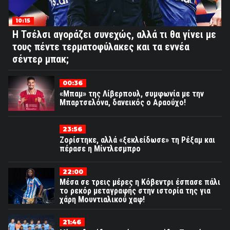
10:15
Η Τσέλσι αγοράζει συνεχώς, αλλά τι θα γίνει με
τους πέντε τερματοφύλακες και τα εννέα
σέντερ μπακ;
00:36
«Μπαμ» της Λίβερπουλ, συμφωνία με την
Μπαρτσελόνα, δανεικός ο Αραούχο!
23:56
Ζορίστηκε, αλλά «ξεκλείδωσε» τη Ρέξαμ και
πέρασε η Μίντλεσμπρο
22:00
Μέσα σε τρεις μέρες η Κόβεντρι έσπασε πάλι
το ρεκόρ μεταγραφής στην ιστορία της για
χάρη Μουντιαλικού χαφ!
21:46