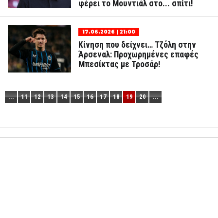
φέρει το Μουντιάλ στο... σπίτι!
17.06.2026 | 21:00
Κίνηση που δείχνει… Τζόλη στην
Άρσεναλ: Προχωρημένες επαφές
Μπεσίκτας με Τροσάρ!
...
11
12
13
14
15
16
17
18
19
20
...