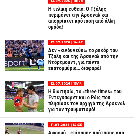
13.07.2026 | 10:28
Η τελική ευθεία: Ο Τζόλης
περιμένει την Άρσεναλ και
απορρίπτει πρόταση από άλλη
ομάδα!
12.07.2026 | 14:42
Δεν «κινδυνεύει» το ρεκόρ του
Τζόλη και της Άρσεναλ από την
Ντόρτμουντ, για πέντε
εκατομμύρια… διαφορά!
12.07.2026 | 13:14
Η διαιτησία, το «three times» του
Έντεγκααρντ και ο Ράις που
πλησίασε τον αρχηγό της Άρσεναλ
για τον τραυματισμό!
11.07.2026 | 14:35
Αφορμή… επίσημης πρότασης από