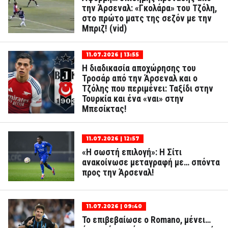
την Άρσεναλ: «Γκολάρα» του Τζόλη,
στο πρώτο ματς της σεζόν με την
Μπριζ! (vid)
11.07.2026 | 13:55
Η διαδικασία αποχώρησης του
Τροσάρ από την Άρσεναλ και ο
Τζόλης που περιμένει: Ταξίδι στην
Τουρκία και ένα «ναι» στην
Μπεσίκτας!
11.07.2026 | 12:57
«Η σωστή επιλογή»: Η Σίτι
ανακοίνωσε μεταγραφή με… σπόντα
προς την Άρσεναλ!
11.07.2026 | 09:40
Το επιβεβαίωσε ο Romano, μένει…