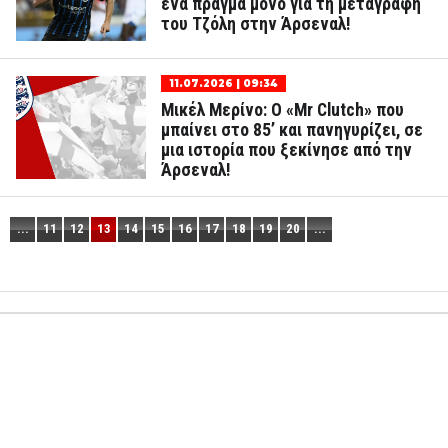
ένα πράγμα μόνο για τη μεταγραφή
του Τζόλη στην Άρσεναλ!
11.07.2026 | 09:34
Μικέλ Μερίνο: Ο «Mr Clutch» που
μπαίνει στο 85’ και πανηγυρίζει, σε
μια ιστορία που ξεκίνησε από την
Άρσεναλ!
...
11
12
13
14
15
16
17
18
19
20
...