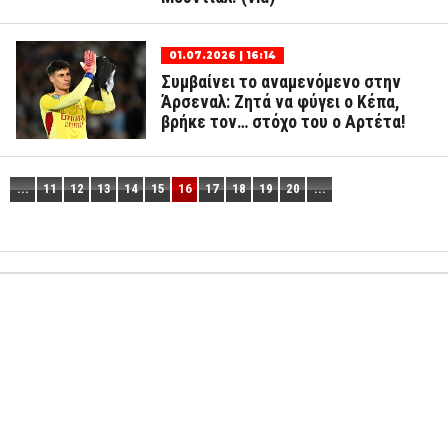
01.07.2026 | 16:14
Συμβαίνει το αναμενόμενο στην
Άρσεναλ: Ζητά να φύγει ο Κέπα,
βρήκε τον… στόχο του ο Αρτέτα!
...
11
12
13
14
15
16
17
18
19
20
...