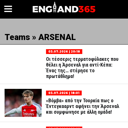
Teams » ARSENAL
03.07.2026 | 20:18
Οι τέσσερις τερματοφύλακες που
θέλει η Άρσεναλ για αντί-Κέπα:
Ένας της… στέρησε το
πρωτάθλημα!
03.07.2026 | 18:01
«Βόμβα» από την Τουρκία πως ο
Έντεγκααρντ αφήνει την Άρσεναλ
και συμφώνησε με άλλη ομάδα!