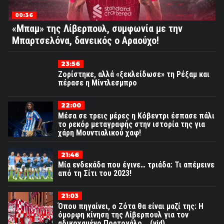
00:36
«Μπαμ» της Λίβερπουλ, συμφωνία με την
Μπαρτσελόνα, δανεικός ο Αραούχο!
23:56
Ζορίστηκε, αλλά «ξεκλείδωσε» τη Ρέξαμ και
πέρασε η Μίντλεσμπρο
22:00
Μέσα σε τρεις μέρες η Κόβεντρι έσπασε πάλι
το ρεκόρ μεταγραφής στην ιστορία της για
χάρη Μουντιαλικού χαφ!
21:46
Μία ενδεκάδα που έγινε… τριάδα: Τι απέμεινε
από τη Σίτι του 2023!
21:03
Όπου πηγαίνει, ο Ζότα θα είναι μαζί της: Η
όμορφη κίνηση της Λίβερπουλ για τον
αδικοχαμένο Πορτογάλο... (vid)