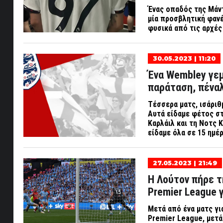
Ένας οπαδός της Μάν
μία προσβλητική φανέ
φυσικά από τις αρχές
30.05.2023 | 11:20
Ένα Wembley γεμ
παράταση, πέναλτ
Τέσσερα ματς, ισάριθ
Αυτά είδαμε φέτος σ
Καρλάιλ και τη Νοτς Κ
είδαμε όλα σε 15 ημέ
27.05.2023 | 21:49
Η Λούτον πήρε τ
Premier League 
Μετά από ένα ματς για
Premier
League
, μετ