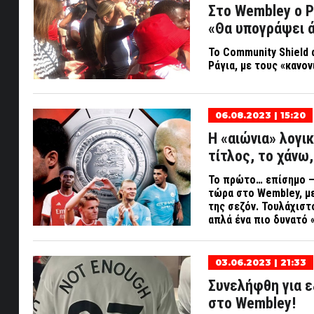
Στο Wembley ο Ρ
«Θα υπογράψει 
Το
Community
Shield
Ράγια, με τους «κανο
06.08.2023 | 15:20
Η «αιώνια» λογικ
τίτλος, το χάνω,
Το πρώτο… επίσημο – 
τώρα στο
Wembley
, 
της σεζόν. Τουλάχιστο
απλά ένα πιο δυνατό 
03.06.2023 | 21:33
Συνελήφθη για ε
στο Wembley!