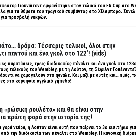
τσεστερ Γιουνάιτεντ εμφανίστηκε στον τελικό του FA Cup στο
W
λα για τα θύματα του τραγικού συμβάντος στο Χίλσμπορο. Συνε
 για προσβολή νεκρών.
άτο… δράμα: Τέσσερις τελικοί, όλοι στην
ι παντού και ένα γκολ στο 122’! (vids)
μες παρατάσεις, τρεις διαδικασίες πέναλτι και ένα γκολ στο 123
τους τελικούς του
Wembley
, με τη Λούτον, τη Σέφιλντ Γουένσντεϊ
άουντι να χαμογελούν στο φινάλε. Και μαζί με αυτές και… εμάς, π
ρες στο κορυφαίο αγγλικό γήπεδο!
η «ρώσικη ρουλέτα» και θα είναι στην
για πρώτη φορά στην ιστορία της!
 γερά νεύρα, η Λούτον είναι αυτή που παίρνει το 3ο εισιτήριο για
ά από την διαδικασία των πέναλτι στο
Wembley
. Η κανονική διάρκ