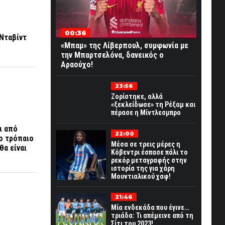
00:36
 Νταβίντ
«Μπαμ» της Λίβερπουλ, συμφωνία με
την Μπαρτσελόνα, δανεικός ο
Αραούχο!
23:56
Ζορίστηκε, αλλά
«ξεκλείδωσε» τη Ρέξαμ και
πέρασε η Μίντλεσμπρο
ι από
22:00
το τρόπαιο
Μέσα σε τρεις μέρες η
θα είναι
Κόβεντρι έσπασε πάλι το
ρεκόρ μεταγραφής στην
ιστορία της για χάρη
Μουντιαλικού χαφ!
21:46
Μία ενδεκάδα που έγινε…
τριάδα: Τι απέμεινε από τη
Σίτι του 2023!