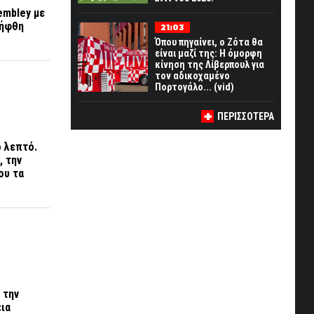
embley
με
λήφθη
21:03
Όπου πηγαίνει, ο Ζότα θα
είναι μαζί της: Η όμορφη
κίνηση της Λίβερπουλ για
τον αδικοχαμένο
Πορτογάλο... (vid)
ΠΕΡΙΣΣΟΤΕΡΑ
ο λεπτό.
, την
ου τα
 την
εια