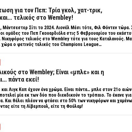
ωση για τον Πεπ: Τρία γκολ, χατ-τρικ,
 και… τελικός στο Wembley!
 Μάντσεστερ Σίτι το 2024. Λιονέλ Μέσι τότε, Φιλ Φόντεν τώρα. 
 οι ομάδες του Πεπ Γκουαρδιόλα στις 5 Φεβρουαρίου του εκάστο
. Νικηφόρος τελικός στο
Wembley
τότε για τους Καταλανούς. Μ
ι χώρα ο φετινός τελικός του
Champions
League
…
λικούς στο Wembley; Είναι «μπλε» και η
ι… πάντα εκεί!
p
και Λιγκ Καπ έχουν ένα χρώμα. Είναι πάντα… μπλε στον 21ο αιώνα
αποτελεί μία εκ των δύο που διεκδικούν το τρόπαιο. Το έκανε γι
τα. Και θέλει πλέον να φτάσει στο 50% των νικηφόρων και χαμέν
οντας είτε τη Λίβερπουλ, είτε τη Φούλαμ!