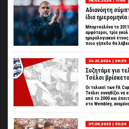
06.02.2024 | 11:00
Αδιανόητη σύμπτ
ίδια ημερομηνία
Μπαρτσελόνα το 2011,
αμφότεροι, τρία γκολ
ημερολογιακού έτους
ποιο γήπεδο θα λάβε
24.01.2024 | 09:30
Συζητάμε για τε
Τσέλσι βρίσκετα
Οι τελικοί των
FA
Cu
Τσέλσι συνηθίζει να 
από το 2000 και έπει
στο
Wembley
, αναμέν
07.08.2023 | 00:26