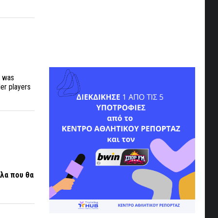
y was
der players
άλα που θα