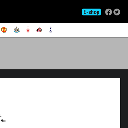
E-shop
ι…
ιθεί