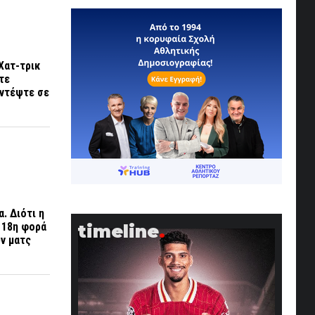
Χατ-τρικ
τε
αντέψτε σε
. Διότι η
α 18η φορά
timeline
ων ματς