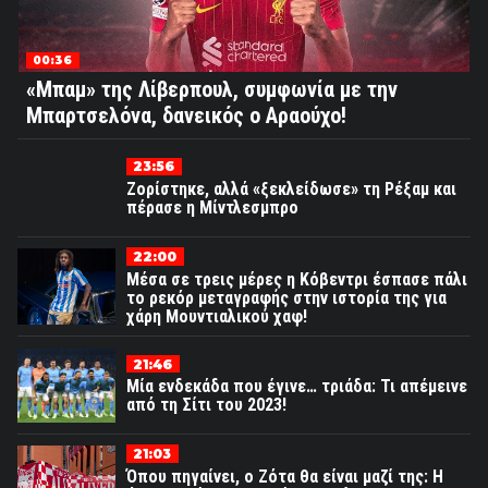
00:36
«Μπαμ» της Λίβερπουλ, συμφωνία με την
Μπαρτσελόνα, δανεικός ο Αραούχο!
23:56
Ζορίστηκε, αλλά «ξεκλείδωσε» τη Ρέξαμ και
πέρασε η Μίντλεσμπρο
22:00
Μέσα σε τρεις μέρες η Κόβεντρι έσπασε πάλι
το ρεκόρ μεταγραφής στην ιστορία της για
χάρη Μουντιαλικού χαφ!
21:46
Μία ενδεκάδα που έγινε… τριάδα: Τι απέμεινε
από τη Σίτι του 2023!
21:03
Όπου πηγαίνει, ο Ζότα θα είναι μαζί της: Η