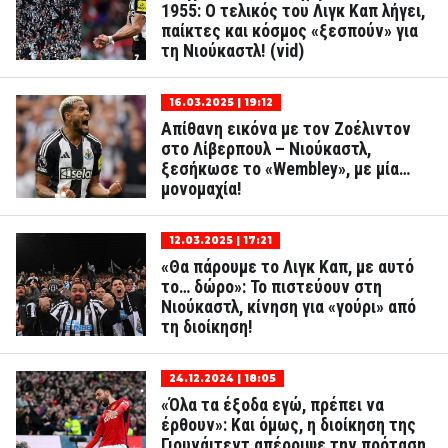
1955: Ο τελικός του Λιγκ Καπ λήγει,
παίκτες και κόσμος «ξεσπούν» για
τη Νιούκαστλ! (vid)
16.03.2025 | 19:12
Απίθανη εικόνα με τον Ζοέλιντον
στο Λίβερπουλ – Νιούκαστλ,
ξεσήκωσε το «Wembley», με μία…
μονομαχία!
12.03.2025 | 17:21
«Θα πάρουμε το Λιγκ Καπ, με αυτό
το… δώρο»: Το πιστεύουν στη
Νιούκαστλ, κίνηση για «γούρι» από
τη διοίκηση!
24.12.2024 | 18:05
«Όλα τα έξοδα εγώ, πρέπει να
έρθουν»: Και όμως, η διοίκηση της
Γιουνάιτεντ απέρριψε την πρόταση