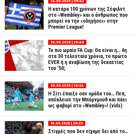
24.05.2025 | 09:42
Η κατάρα 100 χρόνων της Σέφιλντ
στο «Wembley» και ο άνθρωπος που
μπορεί να την «οδηγήσει» στην
Premier League!
30.03.2025 | 20:40
Το πιο ωραίο FA Cup: Θα είναι η… 4η
στα 30 τελευταία χρόνια, το πρώτο
EVER ή η αναβίωση της δεκαετίας
του ’50;
30.03.2025 | 20:24
Η Σίτι έπαιξε σαν ομάδα του… Πεπ,
απέκλεισε την Μπόρνμουθ και πάει
ως φαβορί στο «Wembley»! (vids)
16.03.2025 | 20:33
Στιγμές που δεν είχαμε δει από το…