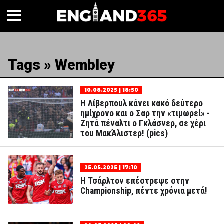
Tags » Wembley
10.08.2025 | 18:50
Η Λίβερπουλ κάνει κακό δεύτερο
ημίχρονο και ο Σαρ την «τιμωρεί» -
Ζητά πέναλτι ο Γκλάσνερ, σε χέρι
του ΜακΆλιστερ! (pics)
25.05.2025 | 17:10
Η Τσάρλτον επέστρεψε στην
Championship, πέντε χρόνια μετά!