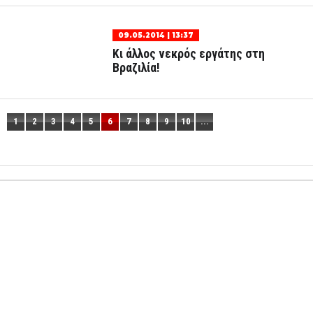
09.05.2014 | 13:37
Κι άλλος νεκρός εργάτης στη
Βραζιλία!
1
2
3
4
5
6
7
8
9
10
...