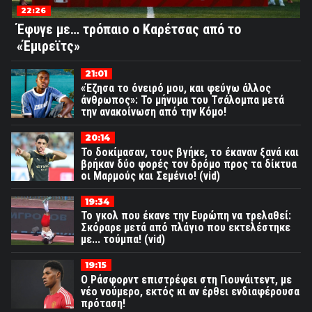
22:26
Έφυγε με… τρόπαιο ο Καρέτσας από το
«Έμιρεϊτς»
21:01
«Έζησα το όνειρό μου, και φεύγω άλλος
άνθρωπος»: Το μήνυμα του Τσάλομπα μετά
την ανακοίνωση από την Κόμο!
20:14
Το δοκίμασαν, τους βγήκε, το έκαναν ξανά και
βρήκαν δύο φορές τον δρόμο προς τα δίκτυα
οι Μαρμούς και Σεμένιο! (vid)
19:34
Το γκολ που έκανε την Ευρώπη να τρελαθεί:
Σκόραρε μετά από πλάγιο που εκτελέστηκε
με... τούμπα! (vid)
19:15
Ο Ράσφορντ επιστρέφει στη Γιουνάιτεντ, με
νέο νούμερο, εκτός κι αν έρθει ενδιαφέρουσα
πρόταση!