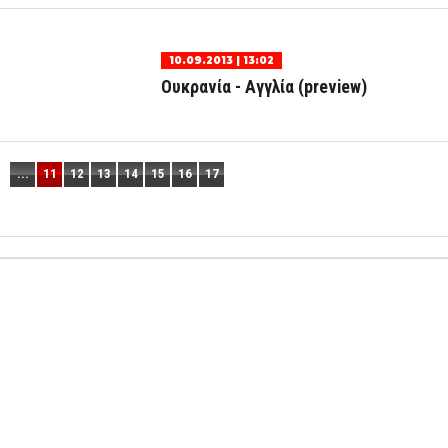
10.09.2013 | 13:02
Ουκρανία - Αγγλία (preview)
...
11
12
13
14
15
16
17