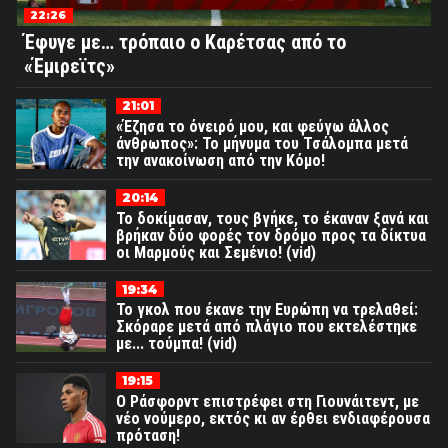
22:26
Έφυγε με… τρόπαιο ο Καρέτσας από το
«Έμιρεϊτς»
21:01
«Έζησα το όνειρό μου, και φεύγω άλλος
άνθρωπος»: Το μήνυμα του Τσάλομπα μετά
την ανακοίνωση από την Κόμο!
20:14
Το δοκίμασαν, τους βγήκε, το έκαναν ξανά και
βρήκαν δύο φορές τον δρόμο προς τα δίκτυα
οι Μαρμούς και Σεμένιο! (vid)
19:34
Το γκολ που έκανε την Ευρώπη να τρελαθεί:
Σκόραρε μετά από πλάγιο που εκτελέστηκε
με... τούμπα! (vid)
19:15
Ο Ράσφορντ επιστρέφει στη Γιουνάιτεντ, με
νέο νούμερο, εκτός κι αν έρθει ενδιαφέρουσα
πρόταση!