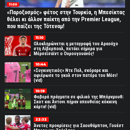
11:50
«Παροξυσμός» φέτος στην Τουρκία, η Μπεσίκτας
θέλει κι άλλον παίκτη από την Premier League,
που παίζει της Τότεναμ!
11:10
Ολοκληρώνεται η μεταγραφή του Αραούχο
στη Λίβερπουλ, πετάει σήμερα για
Μέρσεϊσαϊντ ο Ουρουγουανός!
10:44
«Συγκινητικός» Ντε Πολ, σκόραρε και
αφιέρωσε το γκολ στον πατέρα του Μέσι!
(vid)
10:19
Φοβερά πράγματα σε φιλικό της Μπόρνμουθ:
Σκοτ και Άντονι πήραν απευθείας κόκκινη
κάρτα! (vid)
22:32
Άνετες προκρίσεις για Σαουθάμπτον, Γουέστ