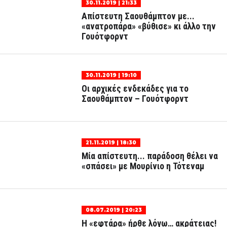
30.11.2019 | 21:33
Απίστευτη Σαουθάμπτον με...
«ανατροπάρα» «βύθισε» κι άλλο την
Γουότφορντ
30.11.2019 | 19:10
Οι αρχικές ενδεκάδες για το
Σαουθάμπτον – Γουότφορντ
21.11.2019 | 18:30
Μία απίστευτη... παράδοση θέλει να
«σπάσει» με Μουρίνιο η Τότεναμ
08.07.2019 | 20:23
Η «εφτάρα» ήρθε λόγω… ακράτειας!