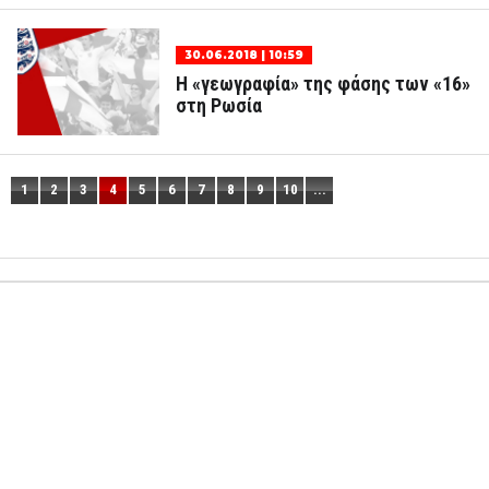
30.06.2018 | 10:59
H «γεωγραφία» της φάσης των «16»
στη Ρωσία
1
2
3
4
5
6
7
8
9
10
...