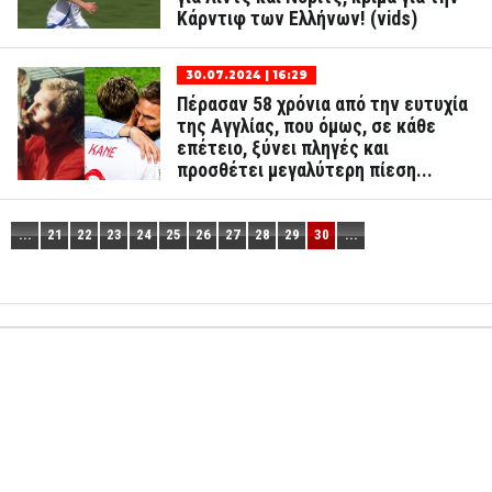
Κάρντιφ των Ελλήνων! (vids)
30.07.2024 | 16:29
Πέρασαν 58 χρόνια από την ευτυχία
της Αγγλίας, που όμως, σε κάθε
επέτειο, ξύνει πληγές και
προσθέτει μεγαλύτερη πίεση...
...
21
22
23
24
25
26
27
28
29
30
...