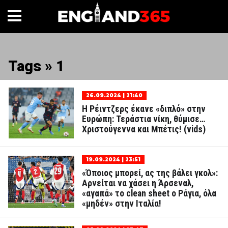
Tags » 1
26.09.2024 | 21:40
Η Ρέιντζερς έκανε «διπλό» στην
Ευρώπη: Τεράστια νίκη, θύμισε…
Χριστούγεννα και Μπέτις! (vids)
19.09.2024 | 23:51
«Όποιος μπορεί, ας της βάλει γκολ»:
Αρνείται να χάσει η Άρσεναλ,
«αγαπά» το clean sheet ο Ράγια, όλα
«μηδέν» στην Ιταλία!