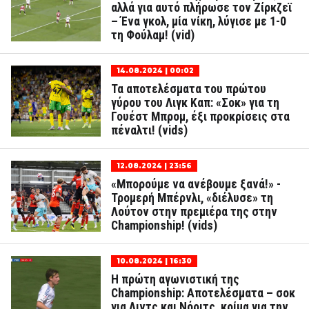
αλλά για αυτό πλήρωσε τον Ζίρκζεϊ
– Ένα γκολ, μία νίκη, λύγισε με 1-0
τη Φούλαμ! (vid)
14.08.2024 | 00:02
Τα αποτελέσματα του πρώτου
γύρου του Λιγκ Καπ: «Σοκ» για τη
Γουέστ Μπρομ, έξι προκρίσεις στα
πέναλτι! (vids)
12.08.2024 | 23:56
«Μπορούμε να ανέβουμε ξανά!» -
Τρομερή Μπέρνλι, «διέλυσε» τη
Λούτον στην πρεμιέρα της στην
Championship! (vids)
10.08.2024 | 16:30
Η πρώτη αγωνιστική της
Championship: Αποτελέσματα – σοκ
για Λιντς και Νόριτς, κρίμα για την