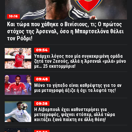
10:16
Και τώρα που χάθηκε ο Βινίσιους, τι; Ο πρώτος
στόχος της Άρσεναλ, όσο η Μπαρτσελόνα θέλει
τον Ρόδρι!
09:54
Υπάρχει λόγος που μία συγκεκριμένη ομάδα
ζητά τον Ζεσούς, αλλά η Άρσεναλ «μιλά» μόνο
με… 25 εκατομμύρια!
09:48
Μόνο το γήπεδο είναι καθρέφτης για το αν
μια μεταγραφή άξιζε ή όχι τα λεφτά της!
09:38
Η Λίβερπουλ έχει καθυστερήσει για
μεταγραφές, ψάχνει στόπερ, αλλά τώρα
κοιτάζει ξανά παίκτη σε άλλη θέση!