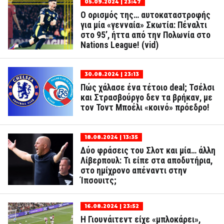
05.09.2024 | 23:47
Ο ορισμός της… αυτοκαταστροφής
για μία «γενναία» Σκωτία: Πέναλτι
στο 95’, ήττα από την Πολωνία στο
Nations League! (vid)
30.08.2024 | 23:13
Πώς χάλασε ένα τέτοιο deal; Τσέλσι
και Στρασβούργο δεν τα βρήκαν, με
τον Τοντ Μποέλι «κοινό» πρόεδρο!
18.08.2024 | 13:35
Δύο φράσεις του Σλοτ και μία… άλλη
Λίβερπουλ: Τι είπε στα αποδυτήρια,
στο ημίχρονο απέναντι στην
Ίπσουιτς;
16.08.2024 | 23:52
Η Γιουνάιτεντ είχε «μπλοκάρει»,