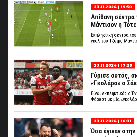
23.11.2024 | 19:50
Απίθανη σέντρα 
Μάντισον η Τότεν
Εκπληκτική σέντρα του
γκολ του Τζέιμς Μάντι
23.11.2024 | 17:20
Γύρισε αυτός, σ
«Γκολάρα» ο Σάκ
Είναι εκπληκτικός ο Έ
Φόρεστ με μία «γκολάρ
23.11.2024 | 16:31
Όσα έγιναν στην