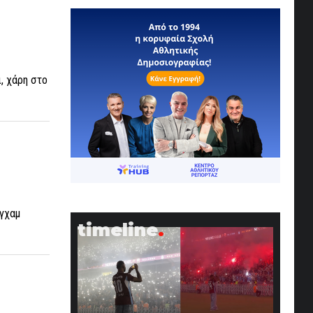
, χάρη στο
ιγχαμ
timeline