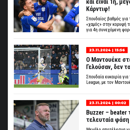
και είναι 1η, με
Κάρντιφ!
Σπουδαίος βαθμός για τ
«χαμός» στην κορυφή τη
για 4η συνεχόμενη φορ
23.11.2024 | 15:56
Ο Μαντουέκε στ
Γελούσαν, δεν το
Σπουδαία ευκαιρία για
League, με τον Μαντου
23.11.2024 | 00:02
Buzzer – beater
τελευταία φάση
Μεγάλο αποτέλεσμα για