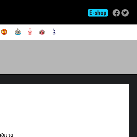
E-shop
άζει τα