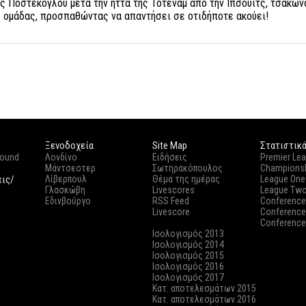
ς Ποστέκογλου μετά την ήττα της Τότεναμ από την Ίπσουιτς, τσακων
ς ομάδας, προσπαθώντας να απαντήσει σε οτιδήποτε ακούει!
Ξενοδοχεία
Site Map
Στατιστικ
round
Λονδίνο
Ειδήσεις
Premier Le
Μάντσεστερ
Σωτηρακόπουλος
Champions
εις/
Λίβερπουλ
Θέμα της ημέρας
League One
Γλασκώβη
Livescores
League Tw
Εδινβούργο
RSS Feed
Conference
Livescore
Conference
Conference
Ισολογισμός 2013
Ισολογισμός 2014
Ισολογισμός 2015
Ισολογισμός 2016
Ισολογισμός 2017
Κατ. αποτελεσμάτων 2015
Κατ. αποτελεσμάτων 2016