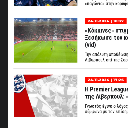
«παγώνια» στην κορυφή 
24.11.2024 | 18:37
«Κόκκινες» στιγ
Ξεσήκωσε τον κ
(vid)
Την απόλυτη αποθέωση 
Λίβερπουλ επί της Σαο
24.11.2024 | 17:26
Η Premier Leagu
της Λίβερπουλ: 
Γνωστός έγινε ο λόγος
σύμφωνα με τον επίσημ