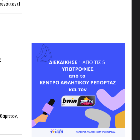
ουνάιτεντ!
ς
υθάμπτον,