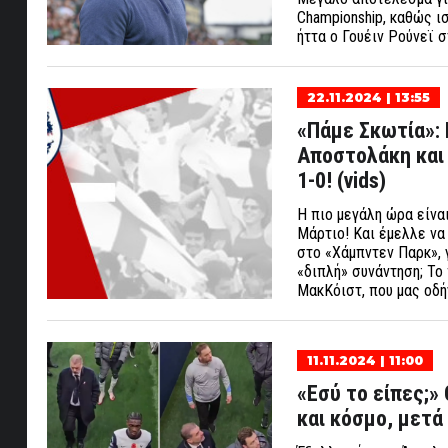
Championship, καθώς ι
ήττα ο Γουέιν Ρούνεϊ 
22.11.2024 | 13:55
«Πάμε Σκωτία»: 
Αποστολάκη και 
1-0! (vids)
Η πιο μεγάλη ώρα είνα
Μάρτιο! Και έμελλε να 
στο «Χάμπντεν Παρκ», 
«διπλή» συνάντηση; Το
ΜακΚόιστ, που μας οδή
11.11.2024 | 11:00
«Εσύ το είπες;
και κόσμο, μετά