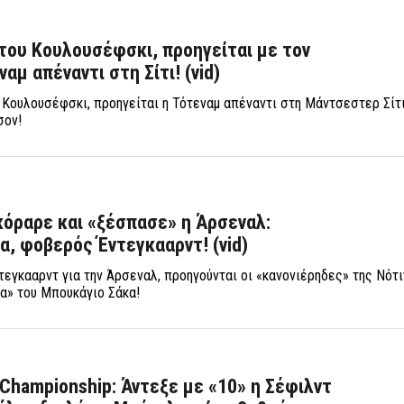
του Κουλουσέφσκι, προηγείται με τον
αμ απέναντι στη Σίτι! (vid)
 Κουλουσέφσκι, προηγείται η Τότεναμ απέναντι στη Μάντσεστερ Σίτι
σον!
κόραρε και «ξέσπασε» η Άρσεναλ:
α, φοβερός Έντεγκααρντ! (vid)
ντεγκααρντ για την Άρσεναλ, προηγούνται οι «κανονιέρηδες» της Νότ
α» του Μπουκάγιο Σάκα!
 Championship: Άντεξε με «10» η Σέφιλντ