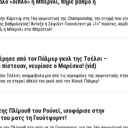
γάλο «διπλό» η Μπέρνλι, πήρε βαθμό η
ην Κάρντιφ στη 16η αγωνιστική της Championship, την στιγμή που γί
ς βαθμολογίας! Άντεξε η Σέφιλντ Γιουνάιτεντ με «1»" παίκτες, κέρδ
ά, η Μπέρνλι στο Μπρίστολ!
έρησε από τον Πάλμερ γκολ της Τσέλσι –
 πίστευαν, νευρίασε ο Μαρέσκα! (vid)
 την Τσέλσι, αναμφίβολα μία από τις κορυφαίες της αγωνιστικής στη
έκε να στερεί άθελά του γκολ από τον Κόουλ Πάλμερ!
 της Πλίμουθ του Ρούνεϊ, ισοφάρισε στην
 του ματς τη Γουότφορντ!
 την Πλίμουθ στο ματς με τη Γουότφορντ, για την 16η αγωνιστική τη