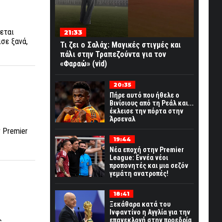
νεται
21:33
ισε ξανά,
Τι ζει ο Σαλάχ: Μαγικές στιγμές και
πάλι στην Τραπεζούντα για τον
«Φαραώ» (vid)
20:35
Πήρε αυτό που ήθελε ο
Βινίσιους από τη Ρεάλ και...
έκλεισε την πόρτα στην
Άρσεναλ
ν Premier
19:44
Νέα εποχή στην Premier
League: Εννέα νέοι
προπονητές και μια σεζόν
γεμάτη ανατροπές!
18:41
Ξεκάθαρα κατά του
Ινφαντίνο η Αγγλία για την
επανεκλογή στην προεδρία
ς