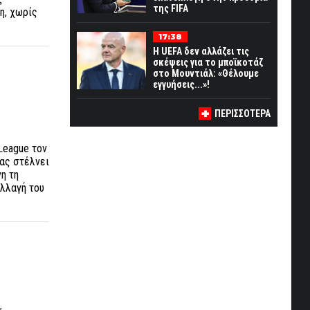
της FIFA
η, χωρίς
17:38
Η UEFA δεν αλλάζει τις
σκέψεις για το μποϊκοτάζ
στο Μουντιάλ: «Θέλουμε
εγγυήσεις...»!
ΠΕΡΙΣΣΟΤΕΡΑ
League τον
μας στέλνει
η τη
αλλαγή του