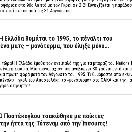
σοφάρισε στο 96ο λεπτό με τον Γκρέι σε 2-2! Συνεχίζεται η παράδοσ
στο «σπίτι» του από τις 31 Αυγούστου!
Η Ελλάδα θυμάται το 1995, το πέναλτι του
ένα ματς – μονότερμα, που έληξε μόνο…
ι τώρα! Η Ελλάδα έμαθε τον αντίπαλό της για τα μπαράζ του Nations 
είναι η Σκωτία. Μία «μονομαχία» που αναβιώνει 30 χρόνια μετά και 
για πρώτη φορά μετά τον Αύγουστο του 1995. Τι θυμόμαστε από εκείν
 πέναλτι - γκολ του Αποστολάκη, το «μονότερμα» στο ΟΑΚΑ και την… 
γησε στην ήττα!
» Ο Ποστέκογλου τσακώθηκε με παίκτες
 την ήττα της Τότεναμ από την Ίπσουιτς!