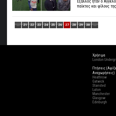
Έξαλλος ήταν ο Άγγελο
παίκτες και φίλους τη
...
21
22
23
24
25
26
27
28
29
30
...
Χρήσιμα
London Underg
Πτήσεις (Αφίξ
Αναχωρήσεις)
Heathrow
Gatwick
Stansted
Luton
Manchester
Glasgow
Edinburgh