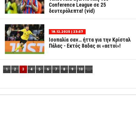
Conference League σε 25
δευτερόλεπτα! (vid)
18.12.2025 | 23:57
Ισοπαλία σαν… ήττα για την Κρίσταλ
Πάλας - Εκτός 8αδας οι «αετοί»!
1
2
3
4
5
6
7
8
9
10
...