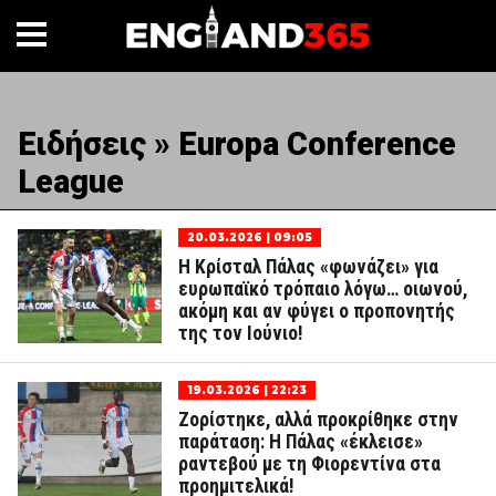
Ειδήσεις » Europa Conference
League
20.03.2026 | 09:05
Η Κρίσταλ Πάλας «φωνάζει» για
ευρωπαϊκό τρόπαιο λόγω… οιωνού,
ακόμη και αν φύγει ο προπονητής
της τον Ιούνιο!
19.03.2026 | 22:23
Ζορίστηκε, αλλά προκρίθηκε στην
παράταση: Η Πάλας «έκλεισε»
ραντεβού με τη Φιορεντίνα στα
προημιτελικά!