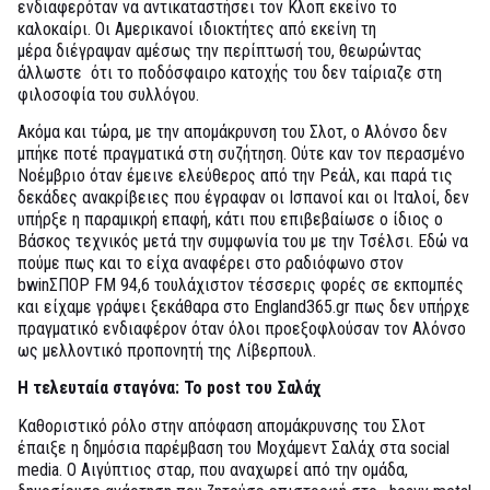
ενδιαφερόταν να αντικαταστήσει τον Κλοπ εκείνο το
καλοκαίρι. Οι Αμερικανοί ιδιοκτήτες από εκείνη τη
μέρα διέγραψαν αμέσως την περίπτωσή του, θεωρώντας
άλλωστε ότι το ποδόσφαιρο κατοχής του δεν ταίριαζε στη
φιλοσοφία του συλλόγου.
Ακόμα και τώρα, με την απομάκρυνση του Σλοτ, ο Αλόνσο δεν
μπήκε ποτέ πραγματικά στη συζήτηση. Ούτε καν τον περασμένο
Νοέμβριο όταν έμεινε ελεύθερος από την Ρεάλ, και παρά τις
δεκάδες ανακρίβειες που έγραφαν οι Ισπανοί και οι Ιταλοί, δεν
υπήρξε η παραμικρή επαφή, κάτι που επιβεβαίωσε ο ίδιος ο
Βάσκος τεχνικός μετά την συμφωνία του με την Τσέλσι. Εδώ να
πούμε πως και το είχα αναφέρει στο ραδιόφωνο στον
bwinΣΠΟΡ FM 94,6 τουλάχιστον τέσσερις φορές σε εκπομπές
και είχαμε γράψει ξεκάθαρα στο England365.gr πως δεν υπήρχε
πραγματικό ενδιαφέρον όταν όλοι προεξοφλούσαν τον Αλόνσο
ως μελλοντικό προπονητή της Λίβερπουλ.
Η τελευταία σταγόνα: Το
post
του Σαλάχ
Καθοριστικό ρόλο στην απόφαση απομάκρυνσης του Σλοτ
έπαιξε η δημόσια παρέμβαση του Μοχάμεντ Σαλάχ στα social
media. Ο Αιγύπτιος σταρ, που αναχωρεί από την ομάδα,