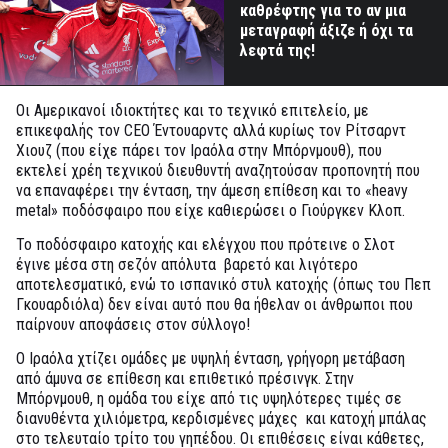
καθρέφτης για το αν μια
μεταγραφή άξιζε ή όχι τα
λεφτά της!
Οι Αμερικανοί ιδιοκτήτες και το τεχνικό επιτελείο, με
επικεφαλής τον CEO Έντουαρντς αλλά κυρίως τον Ρίτσαρντ
Χιουζ (που είχε πάρει τον Ιραόλα στην Μπόρνμουθ), που
εκτελεί χρέη τεχνικού διευθυντή αναζητούσαν προπονητή που
να επαναφέρει την ένταση, την άμεση επίθεση και το «heavy
metal» ποδόσφαιρο που είχε καθιερώσει ο Γιούργκεν Κλοπ.
Το ποδόσφαιρο κατοχής και ελέγχου που πρότεινε ο Σλοτ
έγινε μέσα στη σεζόν απόλυτα βαρετό και λιγότερο
αποτελεσματικό, ενώ το ισπανικό στυλ κατοχής (όπως του Πεπ
Γκουαρδιόλα) δεν είναι αυτό που θα ήθελαν οι άνθρωποι που
παίρνουν αποφάσεις στον σύλλογο!
Ο Ιραόλα χτίζει ομάδες με υψηλή ένταση, γρήγορη μετάβαση
από άμυνα σε επίθεση και επιθετικό πρέσινγκ. Στην
Μπόρνμουθ, η ομάδα του είχε από τις υψηλότερες τιμές σε
διανυθέντα χιλιόμετρα, κερδισμένες μάχες και κατοχή μπάλας
στο τελευταίο τρίτο του γηπέδου. Οι επιθέσεις είναι κάθετες,