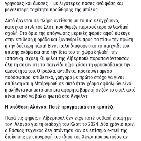
γρήγορες και άμεσες – με λιγότερες πάσες ανά φάση και
μεγαλύτερη ταχύτητα προώθησης της μπάλας.
Αυτό έρχεται σε πλήρη αντίθεση με το πιο ελεγχόμενο,
κατοχικό στυλ του Σλοτ, που θύμιζε περισσότερο ολλανδική
σχολή. Στο όριο της απόγνωσης μερικές φορές αφού έφευγε
στην επίθεση η ομάδα και ξαναγύριζε προς τα πίσω την πρώτη
ή την δεύτερη πάσα! Είναι πολύ διαφορετικό το παιχνίδι του
επίσης ακόμα και από την ίδια του τη χώρα δηλαδή την
ισπανική σχολή. Οι φίλοι της Λίβερπουλ παραπονιόντουσαν
όλη τη σεζόν ότι το παιχνίδι είχε χάσει τη φρεσκάδα και την
αμεσότητα του. Ο Ιραόλα, αντίθετα, προτείνει άμεσο
ποδόσφαιρο: επιθετικό, γρήγορο με πρώτο στόχο να γίνει
επίθεση και η Μπόρνμουθ σε αυτό ήταν χάρμα οφθαλμών είναι
η αλήθεια και μετά από μια αφόρητα βαρετή σεζόν το στυλ αυτό
είναι ικανό να βάλει φωτιά στο Άνφιλντ.
Η υπόθεση Αλόνσο: Ποτέ πραγματικά στο τραπέζι
Παρά τις φήμες, η Λίβερπουλ δεν είχε ποτέ σοβαρή επαφή με
τον Αλόνσο για τη διαδοχή του Κλοπ το 2024. Δύο χρόνια πριν,
ο Βάσκος τεχνικός δεν απάντησε καν σε επίσημο e-mail της
διοίκησης με υπογραφή του ίδιου του Χένρι που ρωτούσε αν