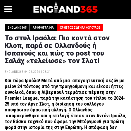
ENGLAND365
ΑΡΘΡΟΓΡΑΦΊΑ
ΧΡΉΣΤΟΣ ΣΩΤΗΡΑΚΌΠΟΥΛΟΣ
Το στυλ Ιραόλα: Πιο κοντά στον
Κλοπ, παρά σε Ολλανδούς ή
Ισπανούς και πώς το post του
Σαλάχ «τελείωσε» τον Σλοτ!
ENGLAND365
04.06.2026 | 08.31
Και τώρα Ιραόλα! Μετά από μια απογοητευτική σεζόν με
μείον 24 πόντους από την προηγούμενη και είκοσι ήττες
συνολικά, όπου η Λίβερπουλ τερμάτισε πέμπτη στην
Premier League, παρά την κατάκτηση του τίτλου το 2024-
25 υπό τον Άρνε Σλοτ, η διοίκηση του συλλόγου
αποφάσισε δραστική αλλαγή. Ο Ολλανδός
απομακρύνθηκε και η επιλογή έπεσε στον Αντόνι Ιραόλα,
τον Βάσκο τεχνικό που έφερε την Μπόρνμουθ για πρώτη
φορά στην ιστορία της στην Ευρώπη. Η απόφαση δεν