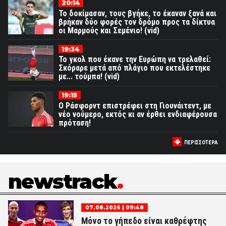
20:14
Το δοκίμασαν, τους βγήκε, το έκαναν ξανά και
βρήκαν δύο φορές τον δρόμο προς τα δίκτυα
οι Μαρμούς και Σεμένιο! (vid)
19:34
Το γκολ που έκανε την Ευρώπη να τρελαθεί:
Σκόραρε μετά από πλάγιο που εκτελέστηκε
με... τούμπα! (vid)
19:15
Ο Ράσφορντ επιστρέφει στη Γιουνάιτεντ, με
νέο νούμερο, εκτός κι αν έρθει ενδιαφέρουσα
πρόταση!
ΠΕΡΙΣΣΟΤΕΡΑ
newstrack
07.08.2026 | 09:48
Μόνο το γήπεδο είναι καθρέφτης