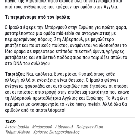
πάγκο της Λίβερπουλ αφού άκουσε όλα τα επιχειρήματα και
από τους ανθρώπους που τρέχουν την ομάδα στην Αγγλία.
Τι περιμένουμε από τον Ιραόλα;
Ο Ιραόλα έφερε την Μπόρνμουθ στην Ευρώπη για πρώτη φορά,
μετατρέποντας μια ομάδα mid-table σε ανταγωνιστική με
περιορισμένους πόρους. Στη Λίβερπουλ, με μεγαλύτερο
μπάτζετ και ποιοτικούς παίκτες, αναμένεται να υλοποιήσει το
ίδιο όραμα σε υψηλότερο επίπεδο: πιεστική άμυνα, γρήγορες
μεταβάσεις και επιθετικό ποδόσφαιρο που ταιριάζει απόλυτα
στο DNA του συλλόγου.
Ταιριάζει;
Ναι, απόλυτα. Είναι ρίσκο; Φυσικά όπως κάθε
αλλαγή, αλλά οι ενδείξεις είναι θετικές. Ο Ιραόλα φέρνει
ενέργεια, φρεσκάδα και αυτό ακριβώς που ζητούσαν οι οπαδοί
και οι παίκτες: επιστροφή στην επιθετική ταυτότητα που έκανε
τη Λίβερπουλ πρωταθλήτρια Αγγλίας και Ευρώπης. Το Άνφιλντ
περιμένει με ανυπομονησία το «νέο heavy metal». Αλλά όλα θα
κριθούν από τα αποτελέσματα!
TAGS:
Άντονι Ιραόλα
Μπόρνμουθ
Λίβερπουλ
Γιούργκεν Κλοπ
Τσάμπι Αλόνσο
Χρήστος Σωτηρακόπουλος