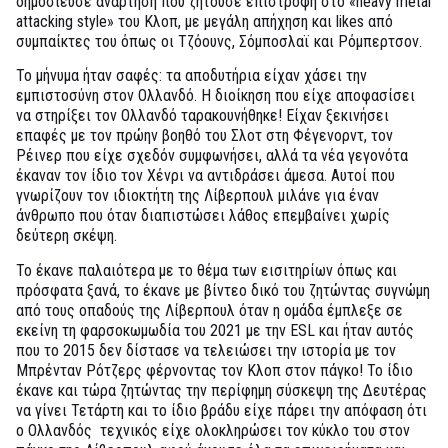
δημοσίευσε ανάρτηση που ζητούσε επιστροφή στο «heavy metal
attacking style» του Κλοπ, με μεγάλη απήχηση και likes από
συμπαίκτες του όπως οι Τζόουνς, Σόμποσλαϊ και Ρόμπερτσον.
Το μήνυμα ήταν σαφές: τα αποδυτήρια είχαν χάσει την
εμπιστοσύνη στον Ολλανδό. Η διοίκηση που είχε αποφασίσει
να στηρίξει τον Ολλανδό ταρακουνήθηκε! Είχαν ξεκινήσει
επαφές με τον πρώην βοηθό του Σλοτ στη Φέγενορντ, τον
Ρέινερ που είχε σχεδόν συμφωνήσει, αλλά τα νέα γεγονότα
έκαναν τον ίδιο τον Χένρι να αντιδράσει άμεσα. Αυτοί που
γνωρίζουν τον ιδιοκτήτη της Λίβερπουλ μιλάνε για έναν
άνθρωπο που όταν διαπιστώσει λάθος επεμβαίνει χωρίς
δεύτερη σκέψη.
Το έκανε παλαιότερα με το θέμα των εισιτηρίων όπως και
πρόσφατα ξανά, το έκανε με βίντεο δικό του ζητώντας συγνώμη
από τους οπαδούς της Λίβερπουλ όταν η ομάδα έμπλεξε σε
εκείνη τη φαρσοκωμωδία του 2021 με την ESL και ήταν αυτός
που το 2015 δεν δίστασε να τελειώσει την ιστορία με τον
Μπρένταν Ρότζερς φέρνοντας τον Κλοπ στον πάγκο! Το ίδιο
έκανε και τώρα ζητώντας την περίφημη σύσκεψη της Δευτέρας
να γίνει Τετάρτη και το ίδιο βράδυ είχε πάρει την απόφαση ότι
ο Ολλανδός τεχνικός είχε ολοκληρώσει τον κύκλο του στον