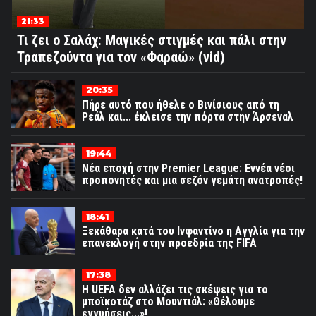
21:33
Τι ζει ο Σαλάχ: Μαγικές στιγμές και πάλι στην
Τραπεζούντα για τον «Φαραώ» (vid)
20:35
Πήρε αυτό που ήθελε ο Βινίσιους από τη
Ρεάλ και... έκλεισε την πόρτα στην Άρσεναλ
19:44
Νέα εποχή στην Premier League: Εννέα νέοι
προπονητές και μια σεζόν γεμάτη ανατροπές!
18:41
Ξεκάθαρα κατά του Ινφαντίνο η Αγγλία για την
επανεκλογή στην προεδρία της FIFA
17:38
Η UEFA δεν αλλάζει τις σκέψεις για το
μποϊκοτάζ στο Μουντιάλ: «Θέλουμε
εγγυήσεις...»!