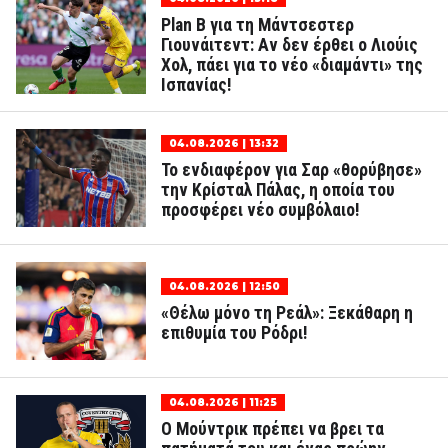
Plan B για τη Μάντσεστερ
Γιουνάιτεντ: Αν δεν έρθει ο Λιούις
Χολ, πάει για το νέο «διαμάντι» της
Ισπανίας!
04.08.2026 | 13:32
Το ενδιαφέρον για Σαρ «θορύβησε»
την Κρίσταλ Πάλας, η οποία του
προσφέρει νέο συμβόλαιο!
04.08.2026 | 12:50
«Θέλω μόνο τη Ρεάλ»: Ξεκάθαρη η
επιθυμία του Ρόδρι!
04.08.2026 | 11:25
Ο Μούντρικ πρέπει να βρει τα