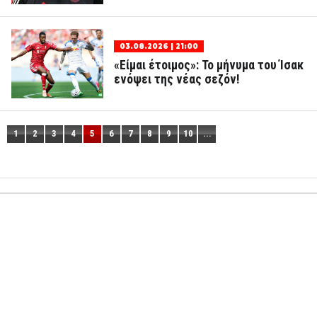
03.08.2026 | 21:00
«Είμαι έτοιμος»: Το μήνυμα του Ίσακ
ενόψει της νέας σεζόν!
1
2
3
4
5
6
7
8
9
10
...