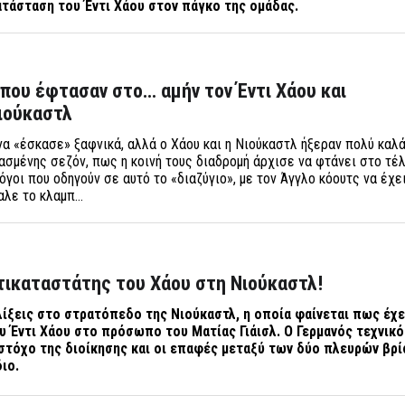
κατάσταση του Έντι Χάου στον πάγκο της ομάδας.
ι που έφτασαν στο… αμήν τον Έντι Χάου και
ιούκαστλ
να «έσκασε» ξαφνικά, αλλά ο Χάου και η Νιούκαστλ ήξεραν πολύ καλ
ασμένης σεζόν, πως η κοινή τους διαδρομή άρχισε να φτάνει στο τέλ
γοι που οδηγούν σε αυτό το «διαζύγιο», με τον Άγγλο κόουτς να έχε
βαλε το κλαμπ…
ντικαταστάτης του Χάου στη Νιούκαστλ!
ελίξεις στο στρατόπεδο της Νιούκαστλ, η οποία φαίνεται πως έχε
υ Έντι Χάου στο πρόσωπο του Ματίας Γιάισλ. Ο Γερμανός τεχνικό
στόχο της διοίκησης και οι επαφές μεταξύ των δύο πλευρών βρί
ιο.