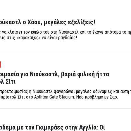
ούκαστλ ο Χάου, μεγάλες εξελίξεις!
 να κλείσει τον κύκλο του στη Νιούκαστλ και το έκανε απότομα το π
ξεις στις «καρακάξες» να είναι ραγδαίες!
ιμασία για Νιούκαστλ, βαριά φιλική ήττα
λ Σίτι
 προετοιμασίας η Νιούκαστλ φανερώνει μεγάλες αδυναμίες και αυτή 
Μπρίστολ Σίτι στο Asthton Gate Stadium. Νέο πρόβλημα με Σαρ.
ρδεμα με τον Γκιμαράες στην Αγγλία: Οι