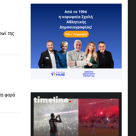
ρωί της
τη φορά
timeline