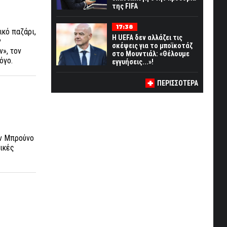
της FIFA
17:38
ικό παζάρι,
Η UEFA δεν αλλάζει τις
ν
σκέψεις για το μποϊκοτάζ
», τον
στο Μουντιάλ: «Θέλουμε
όγο.
εγγυήσεις...»!
ΠΕΡΙΣΣΟΤΕΡΑ
ον Μπρούνο
μικές