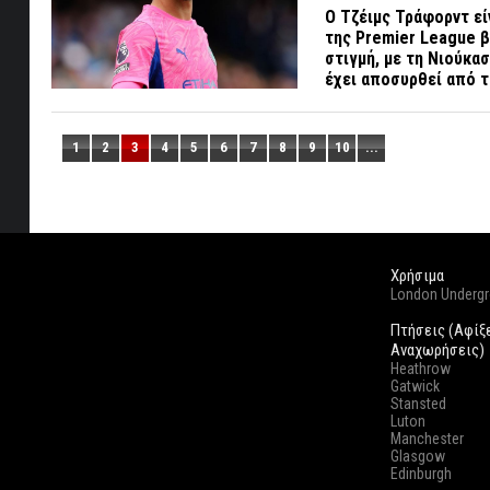
Ο Τζέιμς Τράφορντ εί
της Premier League β
στιγμή, με τη Νιούκα
έχει αποσυρθεί από τ
1
2
3
4
5
6
7
8
9
10
...
Χρήσιμα
London Underg
Πτήσεις (Αφίξ
Αναχωρήσεις)
Heathrow
Gatwick
Stansted
Luton
Manchester
Glasgow
Edinburgh