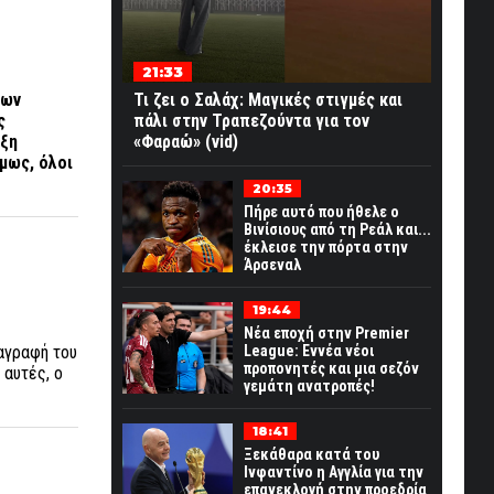
21:33
των
Τι ζει ο Σαλάχ: Μαγικές στιγμές και
ς
πάλι στην Τραπεζούντα για τον
ρξη
«Φαραώ» (vid)
μως, όλοι
20:35
Πήρε αυτό που ήθελε ο
Βινίσιους από τη Ρεάλ και...
έκλεισε την πόρτα στην
Άρσεναλ
19:44
Νέα εποχή στην Premier
ταγραφή του
League: Εννέα νέοι
προπονητές και μια σεζόν
 αυτές, ο
γεμάτη ανατροπές!
18:41
Ξεκάθαρα κατά του
Ινφαντίνο η Αγγλία για την
επανεκλογή στην προεδρία