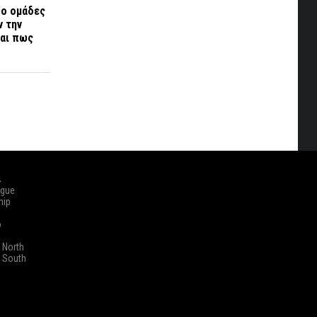
ύο ομάδες
ν την
ται πως
ά
ague
hip
o
 North
 South