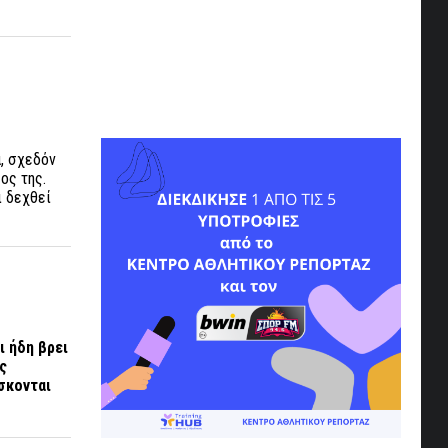
ά, σχεδόν
ος της.
ι δεχθεί
ι ήδη βρει
ς
σκονται