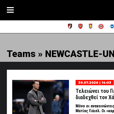
Teams » NEWCASTLE-UN
30.07.2026 | 14:03
Τελειώνει του Γ
διαδεχθεί τον Χ
Μόνο οι ανακοινώσεις
Ματίας Γιάισλ. Οι «κ