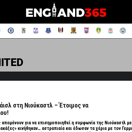
ITED
ιάισλ στη Νιούκαστλ – Έτοιμος να
άου!
 απομένουν για να επισημοποιηθεί η συμφωνία της Νιούκαστλ με
αρακάξες» κινήθηκαν… αστραπιαία και έδωσαν τα χέρια με τον Γερμ