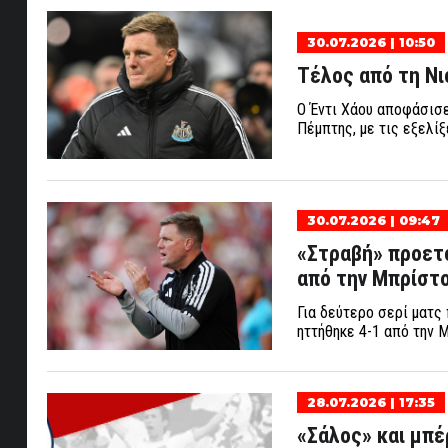
30.07.2026 | 10:50
Τέλος από τη Νι
Ο Έντι Χάου αποφάσισε
Πέμπτης, με τις εξελί
30.07.2026 | 09:47
«Στραβή» προετο
από την Μπρίστο
Για δεύτερο σερί ματς
ηττήθηκε 4-1 από την 
28.07.2026 | 17:35
«Σάλος» και μπέ