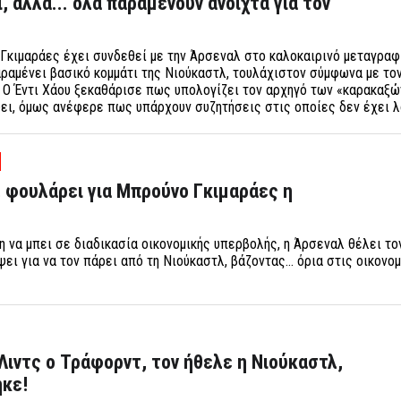
, αλλά... όλα παραμένουν ανοιχτά για τον
Γκιμαράες έχει συνδεθεί με την Άρσεναλ στο καλοκαιρινό μεταγραφ
ραμένει βασικό κομμάτι της Νιούκαστλ, τουλάχιστον σύμφωνα με το
 Ο Έντι Χάου ξεκαθάρισε πως υπολογίζει τον αρχηγό των «καρακαξών
ει, όμως ανέφερε πως υπάρχουν συζητήσεις στις οποίες δεν έχει λ
 φουλάρει για Μπρούνο Γκιμαράες η
ση να μπει σε διαδικασία οικονομικής υπερβολής, η Άρσεναλ θέλει τ
ψει για να τον πάρει από τη Νιούκαστλ, βάζοντας… όρια στις οικονο
Λιντς ο Τράφορντ, τον ήθελε η Νιούκαστλ,
κε!