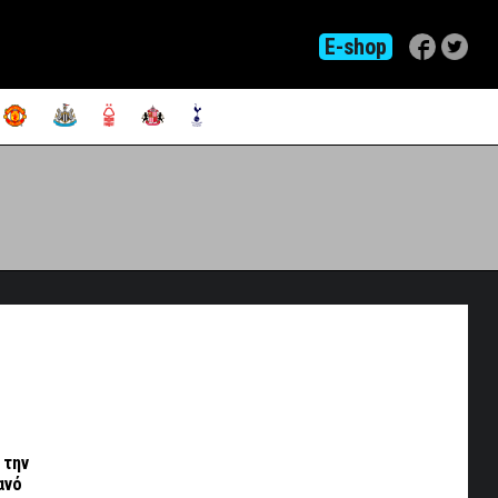
E-shop
 την
ανό