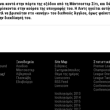
ναι κοντά στην πόρτα της εξόδου από τη Μάντσεστερ Σίτι, και δ
ρίσκονται στην κούρσα της υπογραφής του. Η Λιντς ηγείται αυτή
στλ να βρισκόταν στο «κυνήγι» του διεθνούς Άγγλου, όμως φαίνε
ην διεκδίκησή του.
Ξενοδοχεία
Site Map
Στατιστικ
round
Λονδίνο
Ειδήσεις
Premier Le
Μάντσεστερ
Σωτηρακόπουλος
Champions
εις/
Λίβερπουλ
Θέμα της ημέρας
League One
Γλασκώβη
Livescores
League Tw
Εδινβούργο
RSS Feed
Conference
Livescore
Conference
Conference
Ισολογισμός 2013
Ισολογισμός 2014
Ισολογισμός 2015
Ισολογισμός 2016
Ισολογισμός 2017