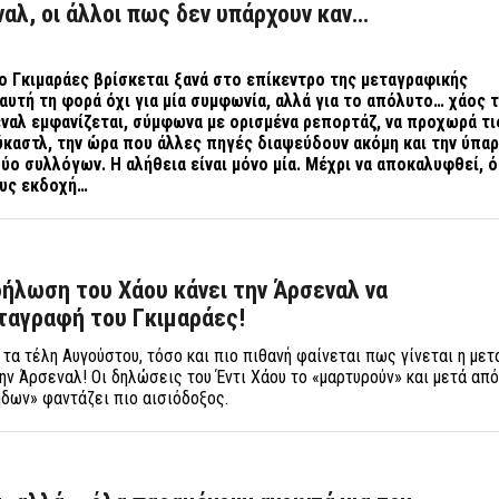
ναλ, οι άλλοι πως δεν υπάρχουν καν…
 Γκιμαράες βρίσκεται ξανά στο επίκεντρο της μεταγραφικής
αυτή τη φορά όχι για μία συμφωνία, αλλά για το απόλυτο… χάος 
αλ εμφανίζεται, σύμφωνα με ορισμένα ρεπορτάζ, να προχωρά τι
ύκαστλ, την ώρα που άλλες πηγές διαψεύδουν ακόμη και την ύπα
ο συλλόγων. Η αλήθεια είναι μόνο μία. Μέχρι να αποκαλυφθεί, ό
ους εκδοχή…
 δήλωση του Χάου κάνει την Άρσεναλ να
ταγραφή του Γκιμαράες!
τα τέλη Αυγούστου, τόσο και πιο πιθανή φαίνεται πως γίνεται η με
ν Άρσεναλ! Οι δηλώσεις του Έντι Χάου το «μαρτυρούν» και μετά από
δων» φαντάζει πιο αισιόδοξος.