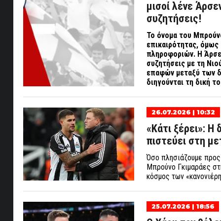
μισοί λένε Άρσε
συζητήσεις!
Το όνομα του Μπρούνο
επικαιρότητας, όμως 
πληροφοριών. Η Άρσεν
συζητήσεις με τη Νιο
επαφών μεταξύ των δύ
διηγούνται τη δική τ
26.07.2026 | 10:32
«Κάτι ξέρει»: Η
πιστεύει στη με
Όσο πλησιάζουμε προς 
Μπρούνο Γκιμαράες στη
κόσμος των «κανονιέρη
25.07.2026 | 18:56