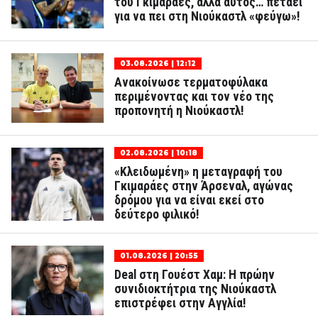
του Γκιμαράες, αλλά αυτός… πετάει
για να πει στη Νιούκαστλ «φεύγω»!
03.08.2026 | 12:12
Ανακοίνωσε τερματοφύλακα
περιμένοντας και τον νέο της
προπονητή η Νιούκαστλ!
02.08.2026 | 10:18
«Κλειδωμένη» η μεταγραφή του
Γκιμαράες στην Άρσεναλ, αγώνας
δρόμου για να είναι εκεί στο
δεύτερο φιλικό!
01.08.2026 | 20:55
Deal στη Γουέστ Χαμ: Η πρώην
συνιδιοκτήτρια της Νιούκαστλ
επιστρέφει στην Αγγλία!