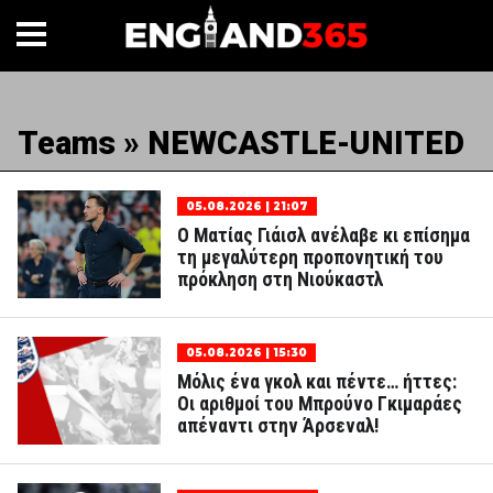
Teams » NEWCASTLE-UNITED
05.08.2026 | 21:07
Ο Ματίας Γιάισλ ανέλαβε κι επίσημα
τη μεγαλύτερη προπονητική του
πρόκληση στη Νιούκαστλ
05.08.2026 | 15:30
Μόλις ένα γκολ και πέντε… ήττες:
Οι αριθμοί του Μπρούνο Γκιμαράες
απέναντι στην Άρσεναλ!