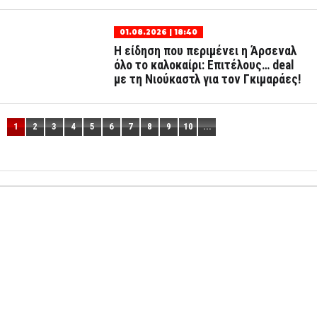
01.08.2026 | 18:40
Η είδηση που περιμένει η Άρσεναλ
όλο το καλοκαίρι: Επιτέλους… deal
με τη Νιούκαστλ για τον Γκιμαράες!
1
2
3
4
5
6
7
8
9
10
...