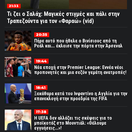
21:33
Τι ζει ο Σαλάχ: Μαγικές στιγμές και πάλι στην
Τραπεζούντα για τον «Φαραώ» (vid)
20:35
Πήρε αυτό που ήθελε ο Βινίσιους από τη
Ρεάλ και... έκλεισε την πόρτα στην Άρσεναλ
19:44
Νέα εποχή στην Premier League: Εννέα νέοι
προπονητές και μια σεζόν γεμάτη ανατροπές!
18:41
Ξεκάθαρα κατά του Ινφαντίνο η Αγγλία για την
επανεκλογή στην προεδρία της FIFA
17:38
Η UEFA δεν αλλάζει τις σκέψεις για το
μποϊκοτάζ στο Μουντιάλ: «Θέλουμε
εγγυήσεις...»!