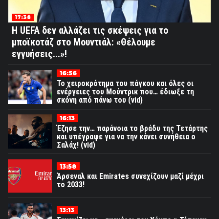
17:38
Η UEFA δεν αλλάζει τις σκέψεις για το
μποϊκοτάζ στο Μουντιάλ: «Θέλουμε
εγγυήσεις...»!
16:56
Το χειροκρότημα του πάγκου και όλες οι
ενέργειες του Μούντρικ που… έδιωξε τη
σκόνη από πάνω του (vid)
16:13
Έζησε την… παράνοια το βράδυ της Τετάρτης
και υπέγραψε για να την κάνει συνήθεια ο
Σαλάχ! (vid)
13:58
Άρσεναλ και Emirates συνεχίζουν μαζί μέχρι
το 2033!
13:13