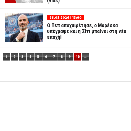
(vids)
26.05.2026 | 13:00
Ο Πεπ αποχαιρέτησε, ο Μαρέσκα
υπέγραψε και η Σίτι μπαίνει στη νέα
εποχή!
1
2
3
4
5
6
7
8
9
10
...