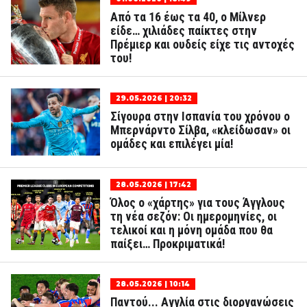
Από τα 16 έως τα 40, ο Μίλνερ
είδε… χιλιάδες παίκτες στην
Πρέμιερ και ουδείς είχε τις αντοχές
του!
29.05.2026 | 20:32
Σίγουρα στην Ισπανία του χρόνου ο
Μπερνάρντο Σίλβα, «κλείδωσαν» οι
ομάδες και επιλέγει μία!
28.05.2026 | 17:42
Όλος ο «χάρτης» για τους Άγγλους
τη νέα σεζόν: Οι ημερομηνίες, οι
τελικοί και η μόνη ομάδα που θα
παίξει… Προκριματικά!
28.05.2026 | 10:14
Παντού... Αγγλία στις διοργανώσεις