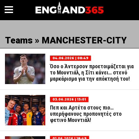
Teams » MANCHESTER-CITY
04.06.2026 | 08:49
Όσο ο Άντερσον προετοιμάζεται για
το Μουντιάλ, η Σίτι κάνει… στενό
μαρκάρισμα για την απόκτησή του!
03.06.2026 | 13:01
Πεπ και Αρτέτα στους πιο…
υπερήφανους προπονητές στο
φετινό Μουντιάλ!
01.06.2026 | 18:49