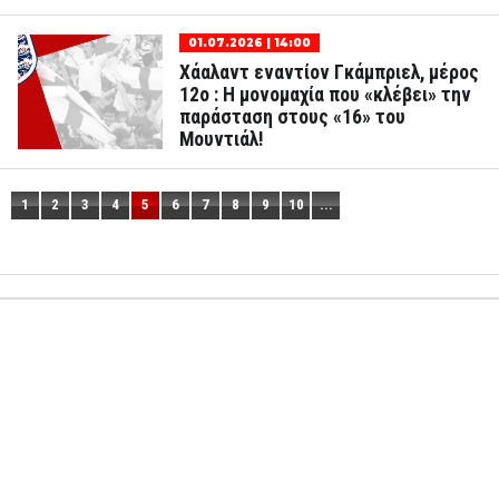
01.07.2026 | 14:00
Χάαλαντ εναντίον Γκάμπριελ, μέρος
12ο : Η μονομαχία που «κλέβει» την
παράσταση στους «16» του
Μουντιάλ!
1
2
3
4
5
6
7
8
9
10
...