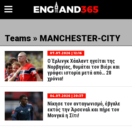
Teams » MANCHESTER-CITY
07.07.2026 | 12:16
Ο Έρλινγκ Χάαλαντ ηγείται της
Νορβηγίας, θυμάται τον Βιέρι και
γράφει ιστορία μετά από… 28
χρόνια!
04.07.2026 | 20:37
Νίκησε τον ανταγωνισμό, έβγαλε
εκτός την Άρσεναλ και πήρε τον
Μονγκά η Σίτι!