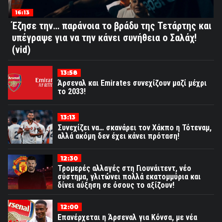
16:13
Έζησε την… παράνοια το βράδυ της Τετάρτης και
υπέγραψε για να την κάνει συνήθεια ο Σαλάχ!
(vid)
13:58
Άρσεναλ και Emirates συνεχίζουν μαζί μέχρι
το 2033!
13:13
Συνεχίζει να… σκανάρει τον Χάκπο η Τότεναμ,
αλλά ακόμη δεν έχει κάνει πρόταση!
12:30
Τρομερές αλλαγές στη Γιουνάιτεντ, νέο
σύστημα, γλιτώνει πολλά εκατομμύρια και
δίνει αύξηση σε όσους το αξίζουν!
12:00
Επανέρχεται η Άρσεναλ για Κόνσα, με νέα