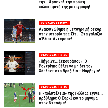
την… Άρσεναλ την πρώτη
καλοκαιρινή της μεταγραφή!
02.07.2026 | 16:04
Ανακοινώθηκε η μεταγραφή ρεκόρ
στην ιστορία της Σίτι - Στα γαλάζια
ο Έλιοτ Άντερσον!
01.07.2026 | 14:54
«Πήγαινε… ξεκουράσου»: Ο
Ροντρίγκο θέλει να μη δει τον
Χάαλαντ στο Βραζιλία – Νορβηγία!
01.07.2026 | 14:36
Η «πολυτέλεια» της Γαλλίας έγινε...
πρόβλημα: Ο Σερκί και το μήνυμα
στον Ντεσάμπ!