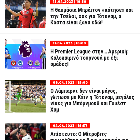
15.04.2023 | 18:58
Η θαυμάσια Μπράιτον «πάτησε» και
την Τσέλσι, σοκ για Τότεναμ, ο
Κόστα είναι ξανά εδώ!
11.04.2023 | 18:00
Η Premier League στην… Αμερική:
Καλοκαιρινό τουρνουά με έξι
ομάδες!
08.04.2023 | 19:00
Ο Λάμπαρντ δεν είναι μάγος,
γλίτωσε με Κέιν η Τότεναμ, μεγάλες
νίκες για Μπόρνμουθ και Γουέστ
Χαμ
04.04.2023 | 18:57
Απίστευτο: Ο Μίτροβιτς