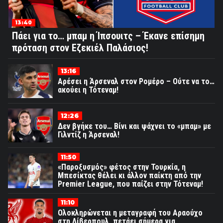
13:40
Πάει για το… μπαμ η Ίπσουιτς – Έκανε επίσημη
πρόταση στον Εζεκιέλ Παλάσιος!
13:16
Αρέσει η Άρσεναλ στον Ρομέρο – Ούτε να το…
ακούει η Τότεναμ!
12:26
Δεν βγήκε του… Βίνι και ψάχνει το «μπαμ» με
Γιλντίζ η Άρσεναλ!
11:50
«Παροξυσμός» φέτος στην Τουρκία, η
Μπεσίκτας θέλει κι άλλον παίκτη από την
Premier League, που παίζει στην Τότεναμ!
11:10
Ολοκληρώνεται η μεταγραφή του Αραούχο
στη Λίβερπουλ, πετάει σήμερα για