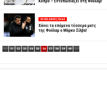
Κύπρο – Εντυπωσιάζει στη Φούλαμ!
21.03.2023 | 12:41
Χάνει τα επόμενα τέσσερα ματς
της Φούλαμ ο Μάρκο Σίλβα!
...
31
32
33
34
35
36
37
38
39
40
...