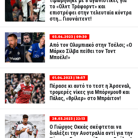
τιμωρήθηκε με 8 αγωνιστικές για
το «Ολντ Τράφορντ» και
επιστρέφει στην τελευταία κόντρα
στη… Γιουνάιτεντ!
03.04.2023 | 09:30
Από τον Ολυμπιακό στην Τσέλσι; «Ο
Μάρκο Σίλβα πείθει τον Τοντ
Μποέλι!»
01.04.2023 | 18:57
Πέρασε κι αυτό το τεστ η Άρσεναλ,
τρομερές νίκες για Μπόρνμουθ και
Πάλας, «θρίλερ» στο Μπράιτον!
28.03.2023 | 22:13
Ο Γιώργος Οκκάς σκέφτεται να
διαλέξει την Αυστραλία αντί για την