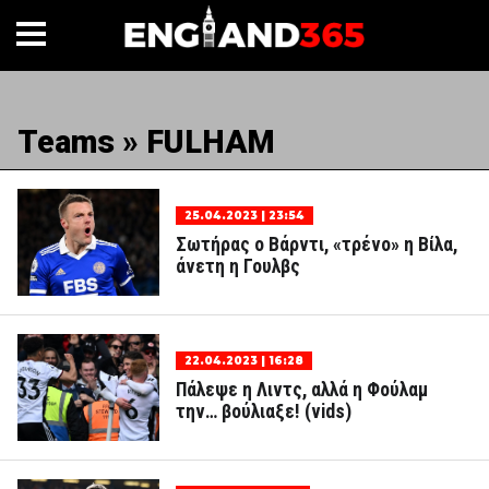
Teams » FULHAM
25.04.2023 | 23:54
Σωτήρας ο Βάρντι, «τρένο» η Βίλα,
άνετη η Γουλβς
22.04.2023 | 16:28
Πάλεψε η Λιντς, αλλά η Φούλαμ
την… βούλιαξε! (vids)