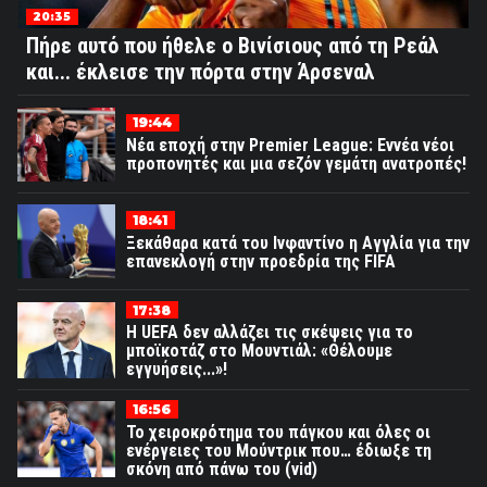
20:35
Πήρε αυτό που ήθελε ο Βινίσιους από τη Ρεάλ
και... έκλεισε την πόρτα στην Άρσεναλ
19:44
Νέα εποχή στην Premier League: Εννέα νέοι
προπονητές και μια σεζόν γεμάτη ανατροπές!
18:41
Ξεκάθαρα κατά του Ινφαντίνο η Αγγλία για την
επανεκλογή στην προεδρία της FIFA
17:38
Η UEFA δεν αλλάζει τις σκέψεις για το
μποϊκοτάζ στο Μουντιάλ: «Θέλουμε
εγγυήσεις...»!
16:56
Το χειροκρότημα του πάγκου και όλες οι
ενέργειες του Μούντρικ που… έδιωξε τη
σκόνη από πάνω του (vid)