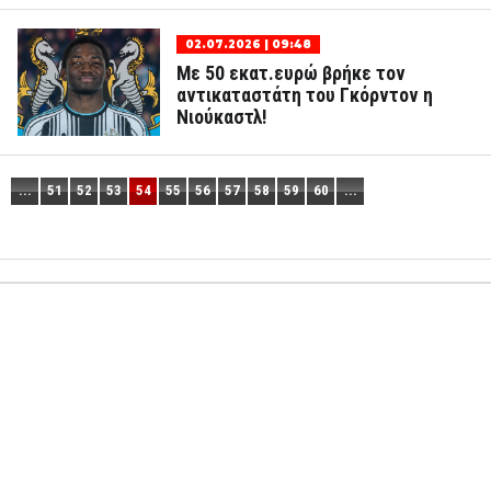
02.07.2026 | 09:48
Με 50 εκατ.ευρώ βρήκε τον
αντικαταστάτη του Γκόρντον η
Νιούκαστλ!
...
51
52
53
54
55
56
57
58
59
60
...