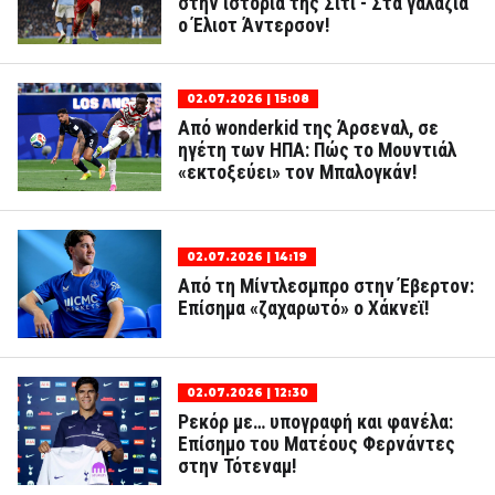
στην ιστορία της Σίτι - Στα γαλάζια
ο Έλιοτ Άντερσον!
02.07.2026 | 15:08
Από wonderkid της Άρσεναλ, σε
ηγέτη των ΗΠΑ: Πώς το Μουντιάλ
«εκτοξεύει» τον Μπαλογκάν!
02.07.2026 | 14:19
Από τη Μίντλεσμπρο στην Έβερτον:
Επίσημα «ζαχαρωτό» ο Χάκνεϊ!
02.07.2026 | 12:30
Ρεκόρ με… υπογραφή και φανέλα:
Επίσημο του Ματέους Φερνάντες
στην Τότεναμ!