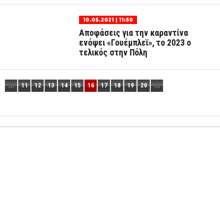
10.05.2021 | 11:50
Αποφάσεις για την καραντίνα
ενόψει «Γουέμπλεϊ», το 2023 ο
τελικός στην Πόλη
...
11
12
13
14
15
16
17
18
19
20
...