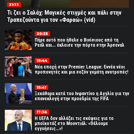
21:33
Τι ζει ο Σαλάχ: Μαγικές στιγμές και πάλι στην
Τραπεζούντα για τον «Φαραώ» (vid)
20:35
Πήρε αυτό που ήθελε ο Βινίσιους από τη
Ρεάλ και... έκλεισε την πόρτα στην Άρσεναλ
19:44
Νέα εποχή στην Premier League: Εννέα νέοι
προπονητές και μια σεζόν γεμάτη ανατροπές!
18:41
Ξεκάθαρα κατά του Ινφαντίνο η Αγγλία για την
επανεκλογή στην προεδρία της FIFA
17:38
Η UEFA δεν αλλάζει τις σκέψεις για το
μποϊκοτάζ στο Μουντιάλ: «Θέλουμε
εγγυήσεις...»!