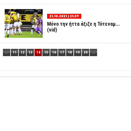
21.10.2021 | 21:37
Μόνο την ήττα άξιζε η Τότεναμ...
(vid)
...
11
12
13
14
15
16
17
18
19
20
...