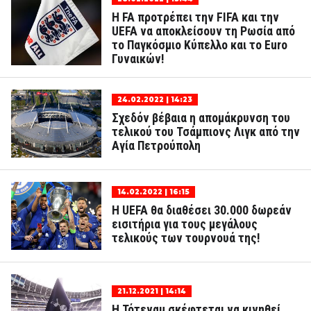
Η FA προτρέπει την FIFA και την
UEFA να αποκλείσουν τη Ρωσία από
το Παγκόσμιο Κύπελλο και το Euro
Γυναικών!
24.02.2022 | 14:23
Σχεδόν βέβαια η απομάκρυνση του
τελικού του Τσάμπιονς Λιγκ από την
Αγία Πετρούπολη
14.02.2022 | 16:15
Η UEFA θα διαθέσει 30.000 δωρεάν
εισιτήρια για τους μεγάλους
τελικούς των τουρνουά της!
21.12.2021 | 14:14
Η Τότεναμ σκέφτεται να κινηθεί