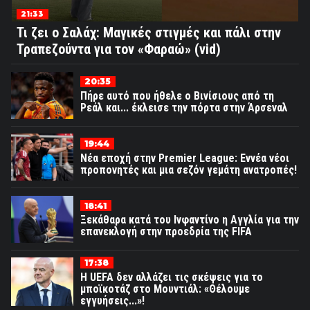
21:33
Τι ζει ο Σαλάχ: Μαγικές στιγμές και πάλι στην
Τραπεζούντα για τον «Φαραώ» (vid)
20:35
Πήρε αυτό που ήθελε ο Βινίσιους από τη
Ρεάλ και... έκλεισε την πόρτα στην Άρσεναλ
19:44
Νέα εποχή στην Premier League: Εννέα νέοι
προπονητές και μια σεζόν γεμάτη ανατροπές!
18:41
Ξεκάθαρα κατά του Ινφαντίνο η Αγγλία για την
επανεκλογή στην προεδρία της FIFA
17:38
Η UEFA δεν αλλάζει τις σκέψεις για το
μποϊκοτάζ στο Μουντιάλ: «Θέλουμε
εγγυήσεις...»!