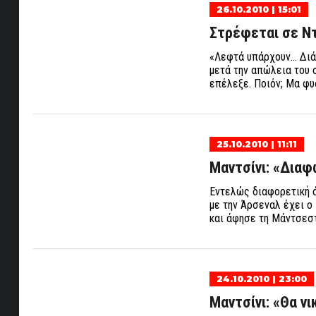
26.10.2010 | 15:01
Στρέφεται σε Ντ
«Λεφτά υπάρχουν… Διάλ
μετά την απώλεια του 
επέλεξε. Ποιόν; Μα φυ
25.10.2010 | 11:11
Μαντσίνι: «Δια
Εντελώς διαφορετική 
με την Άρσεναλ έχει ο
και άφησε τη Μάντσεστ
24.10.2010 | 23:00
Μαντσίνι: «Θα ν