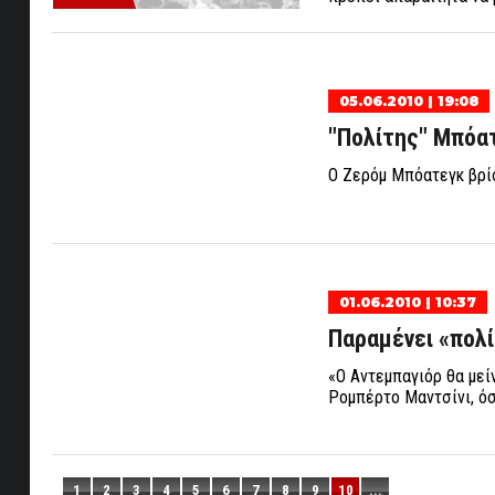
05.06.2010 | 19:08
"Πολίτης" Μπόα
Ο Ζερόμ Μπόατεγκ βρίσ
01.06.2010 | 10:37
Παραμένει «πολί
«Ο Αντεμπαγιόρ θα μεί
Ρομπέρτο Μαντσίνι, όσ
1
2
3
4
5
6
7
8
9
10
...