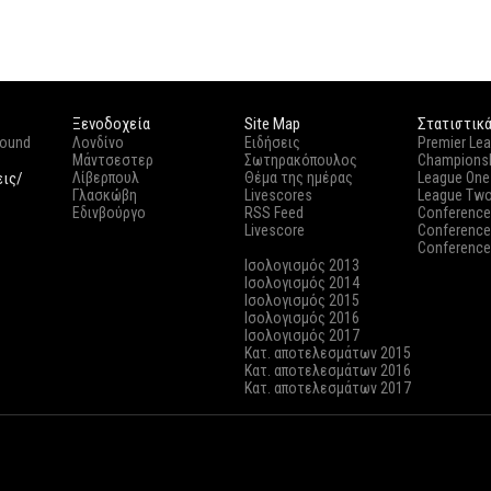
Ξενοδοχεία
Site Map
Στατιστικ
round
Λονδίνο
Ειδήσεις
Premier Le
Μάντσεστερ
Σωτηρακόπουλος
Champions
εις/
Λίβερπουλ
Θέμα της ημέρας
League One
Γλασκώβη
Livescores
League Tw
Εδινβούργο
RSS Feed
Conference
Livescore
Conference
Conference
Ισολογισμός 2013
Ισολογισμός 2014
Ισολογισμός 2015
Ισολογισμός 2016
Ισολογισμός 2017
Κατ. αποτελεσμάτων 2015
Κατ. αποτελεσμάτων 2016
Κατ. αποτελεσμάτων 2017