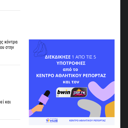
ης κόντρα
του στην
εί και