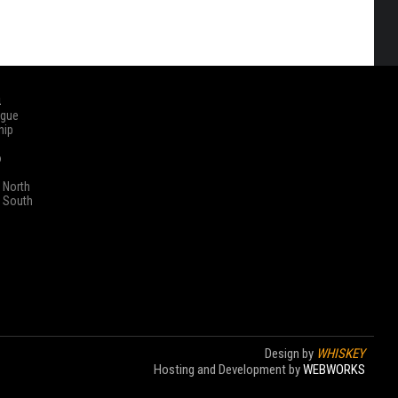
ά
ague
hip
o
 North
 South
Design by
WHISKEY
Hosting and Development by
WEBWORKS
Στοίχημα