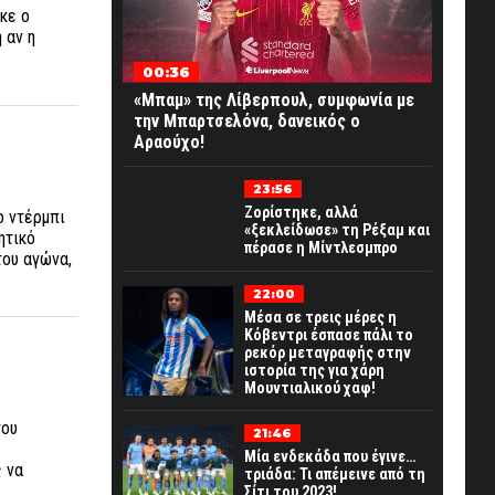
κε ο
 αν η
00:36
«Μπαμ» της Λίβερπουλ, συμφωνία με
την Μπαρτσελόνα, δανεικός ο
Αραούχο!
23:56
Ζορίστηκε, αλλά
ο ντέρμπι
«ξεκλείδωσε» τη Ρέξαμ και
ητικό
πέρασε η Μίντλεσμπρο
του αγώνα,
22:00
Μέσα σε τρεις μέρες η
Κόβεντρι έσπασε πάλι το
ρεκόρ μεταγραφής στην
ιστορία της για χάρη
Μουντιαλικού χαφ!
του
21:46
Μία ενδεκάδα που έγινε…
ς να
τριάδα: Τι απέμεινε από τη
Σίτι του 2023!