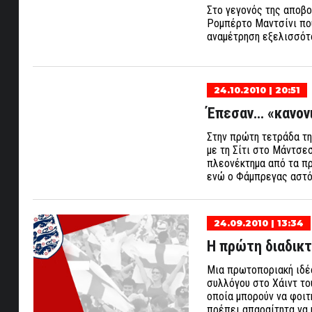
Στο γεγονός της αποβο
Ρομπέρτο Μαντσίνι που
αναμέτρηση εξελισσότα
24.10.2010 | 20:51
Έπεσαν… «κανον
Στην πρώτη τετράδα τη
με τη Σίτι στο Μάντσε
πλεονέκτημα από τα πρ
ενώ ο Φάμπρεγας αστό
24.09.2010 | 13:34
Η πρώτη διαδικ
Μια πρωτοποριακή ιδέα
συλλόγου στο Χάιντ του
οποία μπορούν να φοιτ
πρέπει απαραίτητα να μ