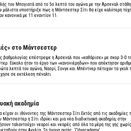
λής του Μπογιατά από το 5ο λεπτό του αγώνα με την Άρσεναλ στάθη
 μάλιστα υποστήριξε πως η Μάντσεστερ Σίτι θα είχε καλύτερη τύχη
ν κανονικά με 11 εναντίον 11.
ιές» στο Μάντσεστερ
ς βαθμολογίας επέστρεψε η Άρσεναλ που «καθάρισε» με σκορ 3-0 τ
στερ. Εύκολο ήταν το έργο των «κανονιέρηδων» που απέκτησαν αριθμ
ώτα λεπτά του αγώνα, Νασρί, Σονγκ και Μπέντνερ πέτυχαν τα γκολ 
χησε σε εκτέλεση πέναλτι.
τυακή ακαδημία
 είχαν οι ιθύνοντες της Μάντσεστερ Σίτι.Εκτός από τις ακαδημίες 
 Μάντσεστερ η Σίτι ιδρύει και μια νέα διαδικτυακή ακαδημία, στην
ήσουν ταλαντούχοι νεαροί και νεαρές από όλα τα μέρη της γης χωρί
εταβούν στην Αγγλία. Το όνομα αυτής...‘Cityecademy’.