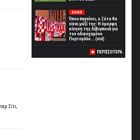
21:03
Όπου πηγαίνει, ο Ζότα θα
είναι μαζί της: Η όμορφη
κίνηση της Λίβερπουλ για
τον αδικοχαμένο
Πορτογάλο... (vid)
ΠΕΡΙΣΣΟΤΕΡΑ
ερ Σίτι,