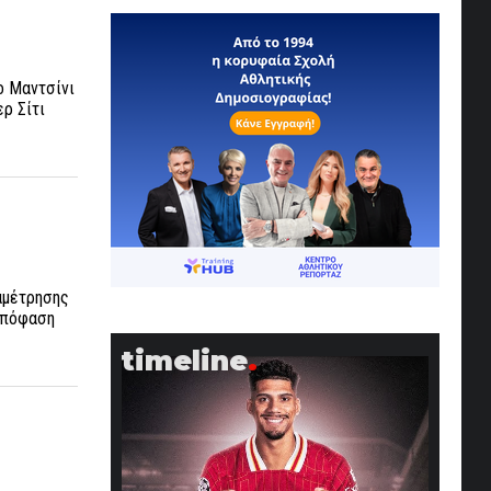
ο Μαντσίνι
ρ Σίτι
αμέτρησης
 απόφαση
timeline