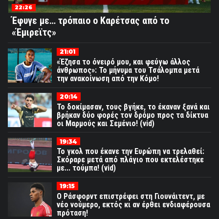
22:26
Έφυγε με… τρόπαιο ο Καρέτσας από το
«Έμιρεϊτς»
21:01
«Έζησα το όνειρό μου, και φεύγω άλλος
άνθρωπος»: Το μήνυμα του Τσάλομπα μετά
την ανακοίνωση από την Κόμο!
20:14
Το δοκίμασαν, τους βγήκε, το έκαναν ξανά και
βρήκαν δύο φορές τον δρόμο προς τα δίκτυα
οι Μαρμούς και Σεμένιο! (vid)
19:34
Το γκολ που έκανε την Ευρώπη να τρελαθεί:
Σκόραρε μετά από πλάγιο που εκτελέστηκε
με... τούμπα! (vid)
19:15
Ο Ράσφορντ επιστρέφει στη Γιουνάιτεντ, με
νέο νούμερο, εκτός κι αν έρθει ενδιαφέρουσα
πρόταση!