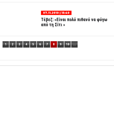
07.11.2010 | 15:40
Τέβεζ: «Είναι πολύ πιθανό να φύγω
από τη Σίτι »
1
2
3
4
5
6
7
8
9
10
...