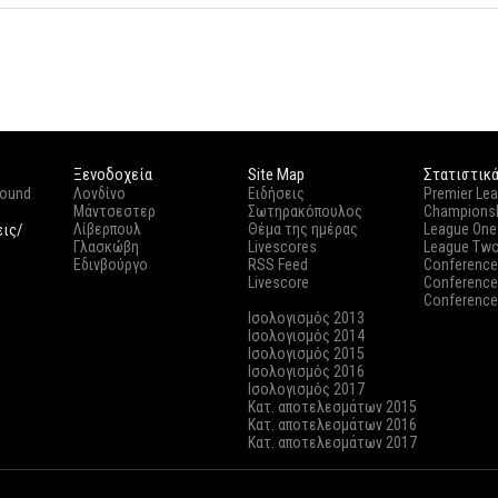
Ξενοδοχεία
Site Map
Στατιστικ
round
Λονδίνο
Ειδήσεις
Premier Le
Μάντσεστερ
Σωτηρακόπουλος
Champions
εις/
Λίβερπουλ
Θέμα της ημέρας
League One
Γλασκώβη
Livescores
League Tw
Εδινβούργο
RSS Feed
Conference
Livescore
Conference
Conference
Ισολογισμός 2013
Ισολογισμός 2014
Ισολογισμός 2015
Ισολογισμός 2016
Ισολογισμός 2017
Κατ. αποτελεσμάτων 2015
Κατ. αποτελεσμάτων 2016
Κατ. αποτελεσμάτων 2017