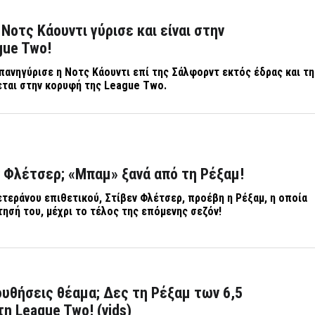
 Νοτς Κάουντι γύρισε και είναι στην
gue Two!
 πανηγύρισε η Νοτς Κάουντι επί της Σάλφορντ εκτός έδρας και τ
εται στην κορυφή της
League
Two
.
 Φλέτσερ; «Μπαμ» ξανά από τη Ρέξαμ!
τεράνου επιθετικού, Στίβεν Φλέτσερ, προέβη η Ρέξαμ, η οποία
ησή του, μέχρι το τέλος της επόμενης σεζόν!
υθήσεις θέαμα; Δες τη Ρέξαμ των 6,5
η League Two! (vids)