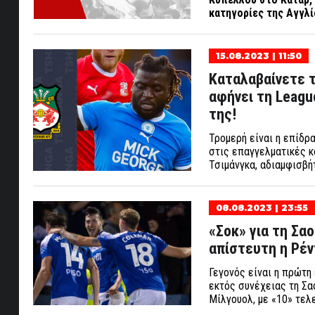
κατηγορίες της Αγγλ
15.08.2023 | 11:50
Καταλαβαίνετε τ
αφήνει τη Leagu
της!
Τρομερή είναι η επίδρ
στις επαγγελματικές κ
Τσιμάνγκα, αδιαμφισβή
08.08.2023 | 23:55
«Σοκ» για τη Σα
απίστευτη η Ρέν
Γεγονός είναι η πρώτη
εκτός συνέχειας τη Σα
Μίλγουολ, με «10» τελ