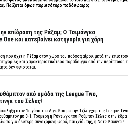
ίας. Παίζεται όμως περισσότερο ποδόσφαιρο;
ην επίδραση της Ρέξαμ; Ο Τσιμάνγκα
e One και κατεβαίνει κατηγορία για χάρη
αση που έχει η Ρέξαμ στον χώρο του ποδοσφαίρου, μετά την επιστρο
ατηγορίες και χαρακτηριστικότερο παράδειγμα από την περίπτωση τ
τητα δεν υφίσταται.
ουθάμπτον από ομάδα της League Two,
τινγκ του Σέλες!
 έκπληξη στον 1ο γύρο του Λιγκ Καπ με την Τζίλιγχαμ της League Tw
ουθάμπτον με 3-1. Τρομερή η Ρέντινγκ του Ρούμπεν Σέλες στην έδρα
είωσε για δεύτερη συνεχόμενη φορά, παιχνίδι της, η Νοτς Κάουντι!