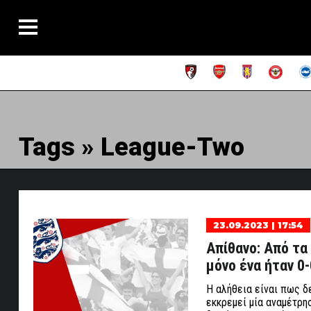
Tags » League-Two
23.09.2023 | 17:54
Απίθανο: Από τα
μόνο ένα ήταν 0-
Η αλήθεια είναι πως δ
εκκρεμεί μία αναμέτρη