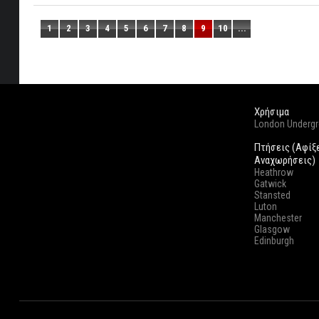
1
2
3
4
5
6
7
8
9
10
...
Χρήσιμα
London Underg
Πτήσεις (Αφίξ
Αναχωρήσεις)
Heathrow
Gatwick
Stansted
Luton
Manchester
Glasgow
Edinburgh