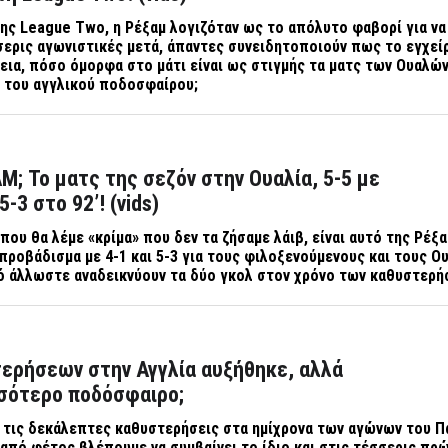
της
League Two
, η Ρέξαμ λογιζόταν ως το απόλυτο φαβορί για να
σερις αγωνιστικές μετά, άπαντες συνειδητοποιούν πως το εγχεί
θεια, πόσο όμορφα στο μάτι είναι ως στιγμής τα ματς των Ουαλώ
α του αγγλικού ποδοσφαίρου;
Μ; Το ματς της σεζόν στην Ουαλία, 5-5 με
-3 στο 92’! (vids)
που θα λέμε «κρίμα» που δεν τα ζήσαμε λάιβ, είναι αυτό της Ρέξα
 προβάδισμα με 4-1 και 5-3 για τους φιλοξενούμενους και τους Ο
τό άλλωστε αναδεικνύουν τα δύο γκολ στον χρόνο των καθυστερ
τερήσεων στην Αγγλία αυξήθηκε, αλλά
σότερο ποδόσφαιρο;
ε τις δεκάλεπτες καθυστερήσεις στα ημίχρονα των αγώνων του 
από φέτος βλέπουμε να συμβαίνει το ίδιο και στις τέσσερις πρ