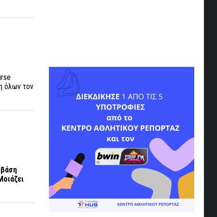
urse
η όλων τον
ε βάση
Μοιάζει