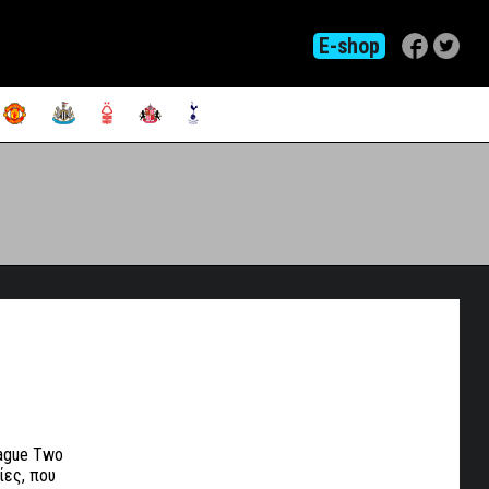
E-shop
eague Two
ίες, που