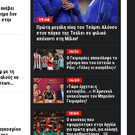
 ανέβει
ρημα δεν
ν στην
17:16
Πρώτη μεγάλη νίκη του Τσάμπι Αλόνσο
στον πάγκο της Τσέλσι σε φιλικό
απέναντι στη Μίλαν!
16:14
Ο Γκιμαράες αποκάλυψε το
μήνυμα που του έστειλε ο
Ράις: «Τέλος οι καυγάδες»!
μ με τη
υαλούς να
14:20
ήσεων….
«Τώρα έρχεται η
καταιγίδα...»: Η Άρσεναλ
ανακοίνωσε τον Μπρούνο
Γκιμαράες!
13:56
Ο κανόνας που
εφαρμόστηκε στην Αγγλία
Παγκοσμίου
για πρώτη φορά, για αλλαγή
που καθυστέρησε… 10
ώτες