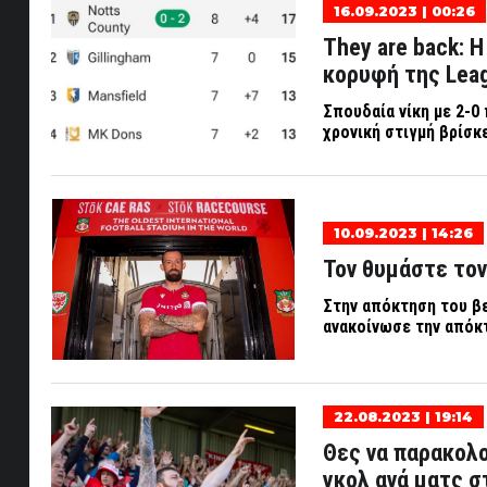
16.09.2023 | 00:26
They are back: Η
κορυφή της Lea
Σπουδαία νίκη με 2-0
χρονική στιγμή βρίσκ
10.09.2023 | 14:26
Τον θυμάστε τον
Στην απόκτηση του βε
ανακοίνωσε την απόκτ
22.08.2023 | 19:14
Θες να παρακολο
γκολ ανά ματς στ