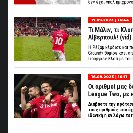
δεν έχει γκολ ημίχρονο
17.09.2023 | 16:44
Τι Μάλιν, τι Κλ
Λίβερπουλ! (vid)
Η Ρέξαμ κέρδισε και π
Ground» θύμισε κάτι α
Γιούργκεν Κλοπ με του
16.09.2023 | 10:11
Οι αριθμοί μας δ
League Two, με 
Διαβάστε την πρότασ
τους αριθμούς που έχ
ιδανική η εν λόγω τετ