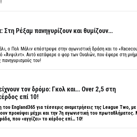
!
οπ: Στη Ρέξαμ πανηγυρίζουν και θυμίζουν…
άλι, ο Πολ Μάλιν επέστρεψε στην αγωνιστική δράση και το «Raceco
πό «Άνφιλντ». Αυτό κατάφερε ο φορ των Ουαλών, που έφερε στη μνήμ
ς πανηγυρισμούς του!
είχνουν τον δρόμο: Γκολ και… Over 2,5 στη
κέρδος επί 10!
η του
England
365 για τέσσερις αναμετρήσεις της
League
Two
, μ
ουν προκύψει μέχρι και την 7η αγωνιστική του πρωταθλήματος. 
ράδα, που «αγγίζει» το κέρδος επί… 10!