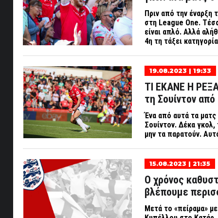
Πριν από την έναρξη 
στη
League One
. Τέσ
είναι απλό. Αλλά αλή
4η τη τάξει κατηγορί
19.08.2023 | 19:33
ΤΙ ΕΚΑΝΕ Η ΡΕΞΑ
τη Σουίντον από 5
Ένα από αυτά τα ματς 
Σουίντον. Δέκα γκολ,
μην τα παρατούν. Αυ
15.08.2023 | 21:35
Ο χρόνος καθυσ
βλέπουμε περισ
Μετά το «πείραμα» μ
Κυπέλλου στο Κατάρ, 