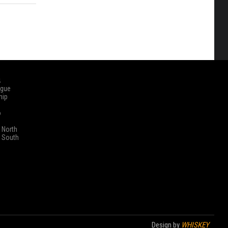
ά
ague
hip
o
 North
 South
Design by
WHISKEY