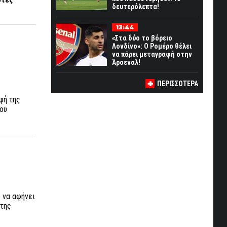
δευτερόλεπτα!
13:44
«Στα δύο το βόρειο
Λονδίνο»: Ο Ρομέρο θέλει
να πάρει μεταγραφή στην
Άρσεναλ!
ΠΕΡΙΣΣΟΤΕΡΑ
φή της
ου
o να αφήνει
 της