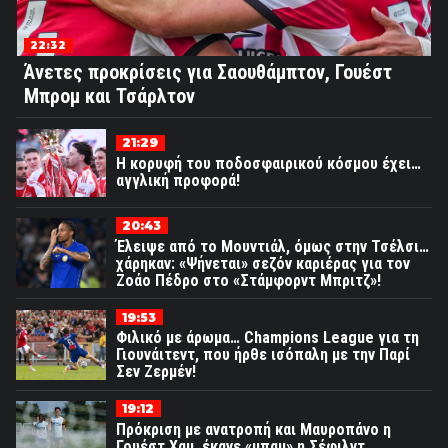
22:32
Άνετες προκρίσεις για Σαουθάμπτον, Γουέστ
Μπρομ και Τσάρλτον
21:29
Η κορυφή του ποδοσφαιρικού κόσμου έχει…
αγγλική προφορά!
20:43
Έλειψε από το Μουντιάλ, όμως στην Τσέλσι…
χάρηκαν: «Ψήνεται» σεζόν καριέρας για τον
Ζοάο Πέδρο στο «Στάμφορντ Μπριτζ»!
19:53
Φιλικό με άρωμα… Champions League για τη
Γιουνάιτεντ, που ήρθε ισόπαλη με την Παρί
Σεν Ζερμέν!
19:12
Πρόκριση με ανατροπή και Μαυροπάνο η
Γουέστ Χαμ, έκανε «μπαμ» η Σέφιλντ