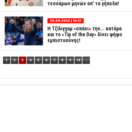
τεσσάρων μηνών απ’ τα γήπεδα!
20.09.2025 | 10:21
Η Τζίλιγχαμ «σπάει» την... κατάρα
και το «Tip of the Day» δίνει ψήφο
εμπιστοσύνης!
1
2
3
4
5
6
7
8
9
10
...