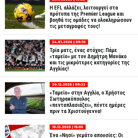
Η EFL αλλάζει, λειτουργεί στα
πρότυπα της Premier League και
βοηθά τις ομάδες να ολοκληρώσουν
τις μεταγραφές τους!
24.01.2026 | 09:10
Τρία ματς, ένας στόχος: Πάμε
«ταμείο» με τον Δημήτρη Μανάκο
και τις μικρότερες κατηγορίες της
Αγγλίας!
20.12.2025 | 09:22
«Ταμείο» στην Αγγλία, ο Χρήστος
Σωτηρακόπουλος
«πενταπλασιάζει», πέντε ημέρες
πριν τα Χριστούγεννα!
15.12.2025 | 15:55
Ένα «Νησί» γεμάτο απουσίες: Οι