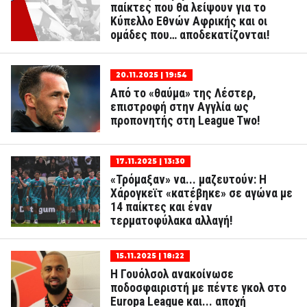
παίκτες που θα λείψουν για το
Κύπελλο Εθνών Αφρικής και οι
ομάδες που… αποδεκατίζονται!
20.11.2025 | 19:54
Από το «θαύμα» της Λέστερ,
επιστροφή στην Αγγλία ως
προπονητής στη League Two!
17.11.2025 | 13:30
«Τρόμαξαν» να... μαζευτούν: Η
Χάρογκεϊτ «κατέβηκε» σε αγώνα με
14 παίκτες και έναν
τερματοφύλακα αλλαγή!
15.11.2025 | 18:22
H Γουόλσολ ανακοίνωσε
ποδοσφαιριστή με πέντε γκολ στο
Europa League και... αποχή