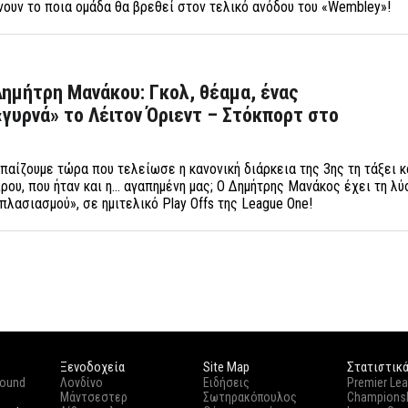
ίνουν το ποια ομάδα θα βρεθεί στον τελικό ανόδου του «Wembley»!
ημήτρη Μανάκου: Γκολ, θέαμα, ένας
«γυρνά» το Λέιτον Όριεντ – Στόκπορτ στο
 παίζουμε τώρα που τελείωσε η κανονική διάρκεια της 3ης τη τάξει 
ρου, που ήταν και η… αγαπημένη μας; Ο Δημήτρης Μανάκος έχει τη λύ
λασιασμού», σε ημιτελικό Play Offs της League One!
Ξενοδοχεία
Site Map
Στατιστικ
round
Λονδίνο
Ειδήσεις
Premier Le
Μάντσεστερ
Σωτηρακόπουλος
Champions