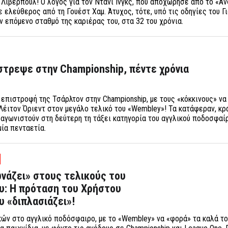
 Λίβερπουλ! Ο λόγος για τον Ντάνι Ινγκς, που αποχώρησε από το «Άν
ε ελεύθερος από τη Γουέστ Χαμ. Άτυχος, τότε, υπό τις οδηγίες του Γ
ν επόμενο σταθμό της καριέρας του, στα 32 του χρόνια.
τρεψε στην Championship, πέντε χρόνια
 επιστροφή της Τσάρλτον στην Championship, με τους «κόκκινους» να
 Λέιτον Όριεντ στον μεγάλο τελικό του «Wembley»! Τα κατάφεραν, κ
 αγωνιστούν στη δεύτερη τη τάξει κατηγορία του αγγλικού ποδοσφαίρ
ία πενταετία.
νάζει» στους τελικούς του
υ: Η πρόταση του Χρήστου
 «διπλασιάζει»!
ών στο αγγλικό ποδόσφαιρο, με το «Wembley» να «φορά» τα καλά το