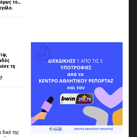
, όμως το…
εγάλο.
τιφ,
ανδός
ούσε τη
!
ι δικό της