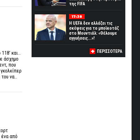
της FIFA
17:38
Η UEFA δεν αλλάζει τις
σκέψεις για το μποϊκοτάζ
στο Μουντιάλ: «Θέλουμε
εγγυήσεις...»!
ΠΕΡΙΣΣΟΤΕΡΑ
 118’ και…
χε άσχημο
εντ, που
ν γκολκίπερ
ή του να…
πορτ
ε ένα από