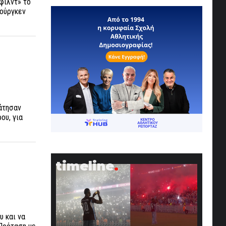
φιλντ» το
ιούργκεν
ράτησαν
ου, για
timeline
υ και να