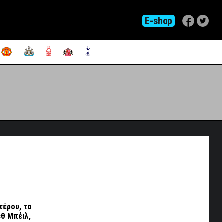
E-shop
τέρου, τα
εθ Μπέιλ,