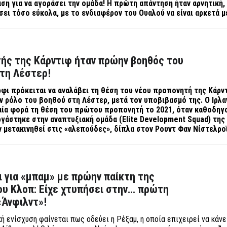
ση για να αγοράσει την ομάδα! Η πρώτη απάντηση ήταν αρνητική
σει τόσο εύκολα, με το ενδιαφέρον του Ουαλού να είναι αρκετά μ
ής της Κάρντιφ ήταν πρώην βοηθός του
τη Λέστερ!
ι πρόκειται να αναλάβει τη θέση του νέου προπονητή της Κάρν
 ρόλο του βοηθού στη Λέστερ, μετά τον υποβιβασμό της. Ο Ιρλ
αία φορά τη θέση του πρώτου προπονητή το 2021, όταν καθοδηγ
ργάστηκε στην αναπτυξιακή ομάδα (Elite Development Squad) της
ν μετακινηθεί στις «αλεπούδες», δίπλα στον Ρουντ Φαν Νίστελροϊ
ι για «μπαμ» με πρώην παίκτη της
ου Κλοπ: Είχε χτυπήσει στην… πρώτη
«Άνφιλντ»!
ή ενίσχυση φαίνεται πως οδεύει η Ρέξαμ, η οποία επιχειρεί να κάνε