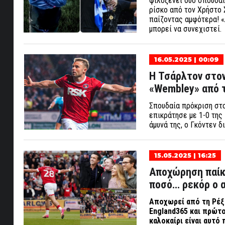
φιλοξενεί δύο σπουδαί
ρίσκο από τον Χρήστο 
παίζοντας αμφότερα! «
μπορεί να συνεχιστεί.
16.05.2025 | 00:09
Η Τσάρλτον στον
«Wembley» από τ
Σπουδαία πρόκριση στο
επικράτησε με 1-0 της 
άμυνά της, ο Γκόντεν 
15.05.2025 | 16:25
Αποχώρηση παίκτ
ποσό… ρεκόρ ο 
Αποχωρεί από τη Ρέξ
England
365 και πρώτο
καλοκαίρι είναι αυτό 