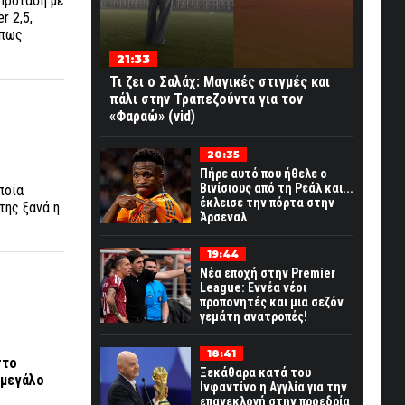
 Πρόταση με
r 2,5,
 πως
21:33
Τι ζει ο Σαλάχ: Μαγικές στιγμές και
πάλι στην Τραπεζούντα για τον
«Φαραώ» (vid)
20:35
Πήρε αυτό που ήθελε ο
Βινίσιους από τη Ρεάλ και...
ποία
έκλεισε την πόρτα στην
της ξανά η
Άρσεναλ
19:44
Νέα εποχή στην Premier
League: Εννέα νέοι
προπονητές και μια σεζόν
γεμάτη ανατροπές!
18:41
στο
Ξεκάθαρα κατά του
 μεγάλο
Ινφαντίνο η Αγγλία για την
επανεκλογή στην προεδρία