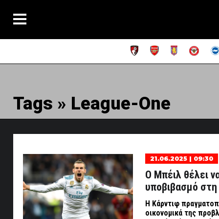
Tags » League-One
21.06.2025 | 09:30
Ο Μπέιλ θέλει ν
υποβιβασμό στη
Η Κάρντιφ πραγματοπο
οικονομικά της προβλ