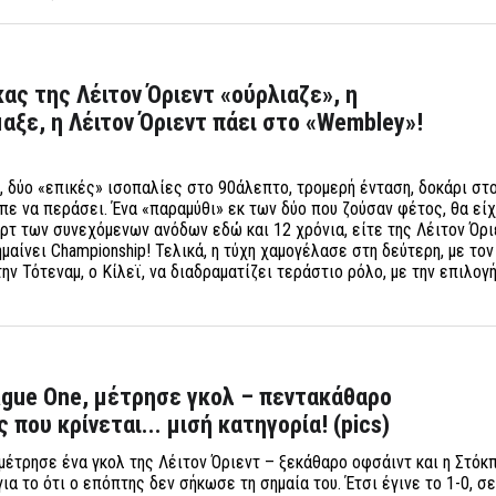
ς της Λέιτον Όριεντ «ούρλιαζε», η
ξε, η Λέιτον Όριεντ πάει στο «Wembley»!
, δύο «επικές» ισοπαλίες στο 90άλεπτο, τρομερή ένταση, δοκάρι στο
πε να περάσει. Ένα «παραμύθι» εκ των δύο που ζούσαν φέτος, θα εί
ορτ των συνεχόμενων ανόδων εδώ και 12 χρόνια, είτε της Λέιτον Όρι
μαίνει Championship! Τελικά, η τύχη χαμογέλασε στη δεύτερη, με το
την Τότεναμ, ο Κίλεϊ, να διαδραματίζει τεράστιο ρόλο, με την επιλογ
ague One, μέτρησε γκολ – πεντακάθαρο
 που κρίνεται... μισή κατηγορία! (pics)
 μέτρησε ένα γκολ της Λέιτον Όριεντ – ξεκάθαρο οφσάιντ και η Στόκ
ια το ότι ο επόπτης δεν σήκωσε τη σημαία του. Έτσι έγινε το 1-0, σ