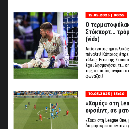
15.05.2025 | 00:55
Ο τερματοφύλακα
Στόκπορτ… τρόμα
(vids)
Απίστευτος ημιτελικός
πέναλτι! Κάποιος έπρε
τέλος. Είτε της Στόκπ
έχει λησμονήσει τι… ση
της, ο οποίος ανήκει σ
φωνάζει!
10.05.2025 | 15:40
«Χαμός» στη Le
οφσάιντ, σε ματς
«Σοκ» στη League One,
διαμαρτύρεται έντονα γ