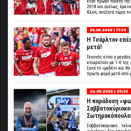
έναν πρώην παίκτη της
2018 και αισίως, έμειν
Κλοπ, αναζητά τώρα το
25.05.2025 | 17:10
Η Τσάρλτον επέσ
μετά!
Γεγονός είναι η μεγάλη
επικρατούν με 1-0 της
ξανά το «μηδέν» και θα
πρώτη φορά μετά από μ
24.05.2025 | 09:32
Η παράδοση «φω
Σαββατοκύριακο
Σωτηρακόπουλου
Σαββατοκύριακο… τελικ