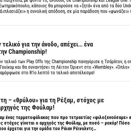
α παιχνίδια, με φόντο τις ανόδους σε Championship και League One.
Σωτηρακόπουλο, κάποιος θα μπορούσε να «ζητά» ένα από τα δύο Unde
Διπλασιάζει» η συνολική απόδοση, σε μία παράδοση που «φωνάζει»
 τελικό για την άνοδο, απέχει… ένα
ην Championship!
ν τελικό των Play Offs της Championship πανηγύρισε η Τσάρλτον, η ο
Γουίκομ και θα συναντήσει τη Λέιτον Όριεντ στο «Wembley». «Όπλο» 
διαμόρφωσε στο 81ο λεπτό το τελικό αποτέλεσμα!
η – «θρύλου» για τη Ρέξαμ, στόχος με
αρχηγός της Φούλαμ!
αμ ένας τερματοφύλακας που προ τετραετίας «φιλοξενούσαμε» 
ς στόχος γίνεται ο αρχηγός της Φούλαμ, με ποσό – ρεκόρ! Πόσο
που έρχεται για την ομάδα του Ράιαν Ρέινολντς…