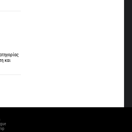
κατηγορίας
ση και
ά
ague
hip