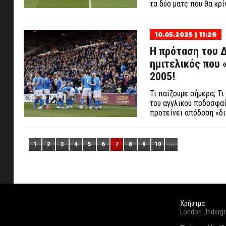
τα δύο ματς που θα κρ
10.05.2025 | 11:28
Η πρόταση του Δ
ημιτελικός που 
2005!
Τι παίζουμε σήμερα; Τι
του αγγλικού ποδοσφαί
προτείνει απόδοση «διπ
1
2
3
4
5
6
7
8
9
10
...
Χρήσιμα
London Underg