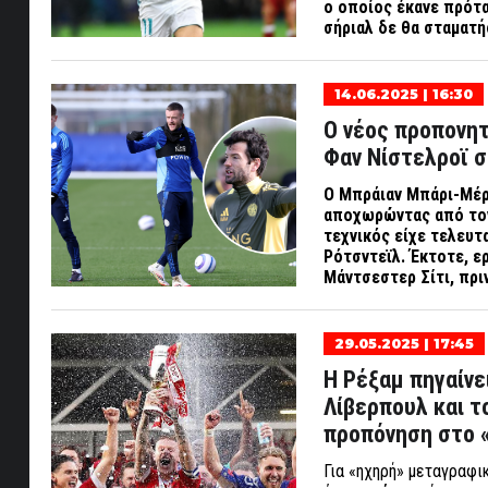
ο οποίος έκανε πρότα
σήριαλ δε θα σταματή
14.06.2025 | 16:30
Ο νέος προπονητ
Φαν Νίστελροϊ σ
Ο Μπράιαν Μπάρι-Μέρφ
αποχωρώντας από τον
τεχνικός είχε τελευτ
Ρότσντεϊλ. Έκτοτε, ε
Μάντσεστερ Σίτι, πρι
29.05.2025 | 17:45
Η Ρέξαμ πηγαίνε
Λίβερπουλ και τ
προπόνηση στο 
Για «ηχηρή» μεταγραφικ