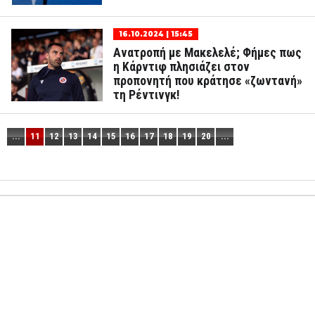
16.10.2024 | 15:45
Ανατροπή με Μακελελέ; Φήμες πως
η Κάρντιφ πλησιάζει στον
προπονητή που κράτησε «ζωντανή»
τη Ρέντινγκ!
...
11
12
13
14
15
16
17
18
19
20
...