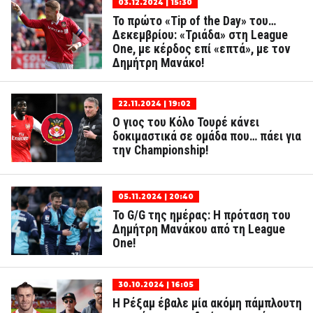
03.12.2024 | 15:30
Το πρώτο «Tip of the Day» του…
Δεκεμβρίου: «Τριάδα» στη League
One, με κέρδος επί «επτά», με τον
Δημήτρη Μανάκο!
22.11.2024 | 19:02
Ο γιος του Κόλο Τουρέ κάνει
δοκιμαστικά σε ομάδα που… πάει για
την Championship!
05.11.2024 | 20:40
Το G/G της ημέρας: Η πρόταση του
Δημήτρη Μανάκου από τη League
One!
30.10.2024 | 16:05
Η Ρέξαμ έβαλε μία ακόμη πάμπλουτη