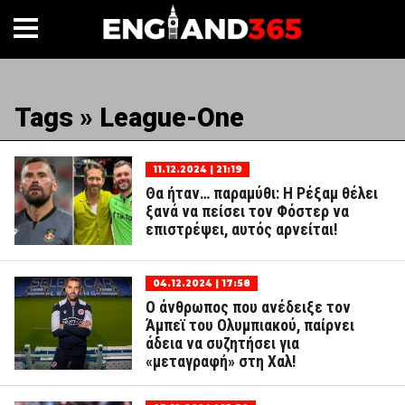
Tags » League-One
11.12.2024 | 21:19
Θα ήταν… παραμύθι: Η Ρέξαμ θέλει
ξανά να πείσει τον Φόστερ να
επιστρέψει, αυτός αρνείται!
04.12.2024 | 17:58
Ο άνθρωπος που ανέδειξε τον
Άμπεϊ του Ολυμπιακού, παίρνει
άδεια να συζητήσει για
«μεταγραφή» στη Χαλ!