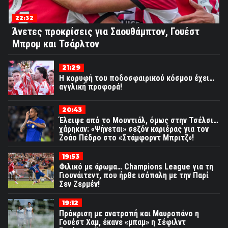
22:32
Άνετες προκρίσεις για Σαουθάμπτον, Γουέστ
Μπρομ και Τσάρλτον
21:29
Η κορυφή του ποδοσφαιρικού κόσμου έχει…
αγγλική προφορά!
20:43
Έλειψε από το Μουντιάλ, όμως στην Τσέλσι…
χάρηκαν: «Ψήνεται» σεζόν καριέρας για τον
Ζοάο Πέδρο στο «Στάμφορντ Μπριτζ»!
19:53
Φιλικό με άρωμα… Champions League για τη
Γιουνάιτεντ, που ήρθε ισόπαλη με την Παρί
Σεν Ζερμέν!
19:12
Πρόκριση με ανατροπή και Μαυροπάνο η
Γουέστ Χαμ, έκανε «μπαμ» η Σέφιλντ