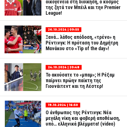
οικογένεια στη διοίκηση, ο κόσμος
της ζητά τον Μπέιλ και την Premier
League!
26.10.2024 | 09:55
Ξανά… λάθος απόδοση, «τρένο» η
Ρέντινγκ: Η πρόταση του Δημήτρη
Μανάκου στο «Tip of the day»!
24.10.2024 | 20:48
Το ακούσατε το «μπαμ»; Η Ρέξαμ
παίρνει πρώην παίκτη της
Γιουνάιτεντ και τη Λέστερ!
19.10.2024 | 16:50
Ο άνθρωπος της Ρέντινγκ: Νέα
μεγάλη νίκη και φοβερή αποθέωση,
υπό… ελληνικά βλέμματα! (video)